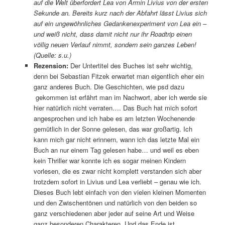
auf die Welt überfordert Lea von Armin Livius von der ersten
Sekunde an. Bereits kurz nach der Abfahrt lässt Livius sich
auf ein ungewöhnliches Gedankenexperiment von Lea ein –
und weiß nicht, dass damit nicht nur ihr Roadtrip einen
völlig neuen Verlauf nimmt, sondern sein ganzes Leben!
(Quelle: s.u.)
Rezension:
Der Untertitel des Buches ist sehr wichtig,
denn bei Sebastian Fitzek erwartet man eigentlich eher ein
ganz anderes Buch. Die Geschichten, wie psd dazu
gekommen ist erfährt man im Nachwort, aber ich werde sie
hier natürlich nicht verraten…. Das Buch hat mich sofort
angesprochen und ich habe es am letzten Wochenende
gemütlich in der Sonne gelesen, das war großartig. Ich
kann mich gar nicht erinnern, wann ich das letzte Mal ein
Buch an nur einem Tag gelesen habe… und weil es eben
kein Thriller war konnte ich es sogar meinen Kindern
vorlesen, die es zwar nicht komplett verstanden sich aber
trotzdem sofort in Livius und Lea verliebt – genau wie ich.
Dieses Buch lebt einfach von den vielen kleinen Momenten
und den Zwischentönen und natürlich von den beiden so
ganz verschiedenen aber jeder auf seine Art und Weise
ganz besonderen Charakteren. Und das Ende ist