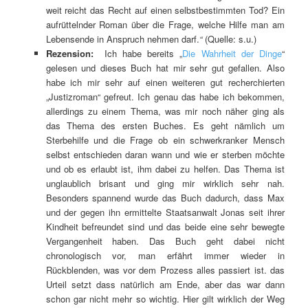
weit reicht das Recht auf einen selbstbestimmten Tod? Ein
aufrüttelnder Roman über die Frage, welche Hilfe man am
Lebensende in Anspruch nehmen darf.
“
(Quelle: s.u.)
Rezension:
Ich habe bereits „
Die Wahrheit der Dinge
“
gelesen und dieses Buch hat mir sehr gut gefallen. Also
habe ich mir sehr auf einen weiteren gut recherchierten
„Justizroman“ gefreut. Ich genau das habe ich bekommen,
allerdings zu einem Thema, was mir noch näher ging als
das Thema des ersten Buches. Es geht nämlich um
Sterbehilfe und die Frage ob ein schwerkranker Mensch
selbst entschieden daran wann und wie er sterben möchte
und ob es erlaubt ist, ihm dabei zu helfen. Das Thema ist
unglaublich brisant und ging mir wirklich sehr nah.
Besonders spannend wurde das Buch dadurch, dass Max
und der gegen ihn ermittelte Staatsanwalt Jonas seit ihrer
Kindheit befreundet sind und das beide eine sehr bewegte
Vergangenheit haben. Das Buch geht dabei nicht
chronologisch vor, man erfährt immer wieder in
Rückblenden, was vor dem Prozess alles passiert ist. das
Urteil setzt dass natürlich am Ende, aber das war dann
schon gar nicht mehr so wichtig. Hier gilt wirklich der Weg