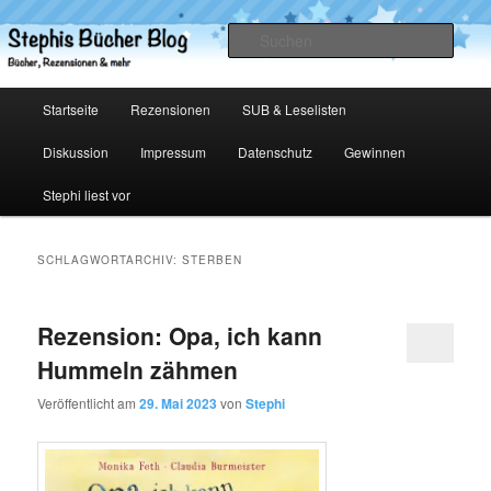
Zum
Zum
primären
sekundären
Such
Inhalt
Inhalt
springen
springen
Stephis Bücher Blog
Hauptmenü
Startseite
Rezensionen
SUB & Leselisten
Diskussion
Impressum
Datenschutz
Gewinnen
Stephi liest vor
SCHLAGWORTARCHIV:
STERBEN
Rezension: Opa, ich kann
Hummeln zähmen
Veröffentlicht am
29. Mai 2023
von
Stephi