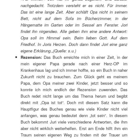
nachgedacht. Trotzdem versteht er es nicht. Für immer.
Das ist eine lange Zeit. Aber schläft Opa nicht in seinem
Bett, nicht auf dem Sofa im Bücherzimmer, in der
Hängematte im Garten oder im Sessel am Fenster. Jori
findet ihn nirgendwo. Alle geben ihm eine andere Antwort:
Opa soll im Himmel sein. Beim lieben Gott. Auf dem
Friedhof. In Joris Herzen. Doch dann findet Jori eine ganz
eigene Erklärung.
„(Quelle: s.u.)
Rezension:
Das Buch erreichte mich in einer Zeit, in der
mein eigener Papa gerade nach einer Herz-OP im
Krankenhaus lag und ich immer hoffte, so ein Buch in naher
Zukunft nicht zu brauchen. Zum Glück geht es meinem
Papa, dem Opa meiner zwei Kinder, jetzt besser und so
konnte ich mich endlich der Rezension zuwenden. Das
Buch redet nicht lange um das Thema herum und begibt
direkt mit „Opa ist tot“. Doch mit diesem Satz kann die
Hauptfigur des Buches genau wie viele Kinder nicht viel
anfangen, was genau bedeutet denn „tot sein“. In diesem
Buch bekommt Juri viele verschiedene Antworten, die ihm
aber nicht wirklich weiterhelfen. Erst am Ende hilft ihm ein
Traum seinen eigenen Weg zu finden mit der Trauer um