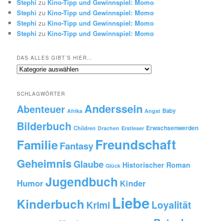
Stephi
zu
Kino-Tipp und Gewinnspiel: Momo
Stephi
zu
Kino-Tipp und Gewinnspiel: Momo
Stephi
zu
Kino-Tipp und Gewinnspiel: Momo
Stephi
zu
Kino-Tipp und Gewinnspiel: Momo
DAS ALLES GIBT´S HIER…
Das
alles
gibt
SCHLAGWÖRTER
´s
Anderssein
hier…
Abenteuer
Baby
Afrika
Angst
Bilderbuch
Erwachsenwerden
Children
Drachen
Erstleser
Freundschaft
Familie
Fantasy
Geheimnis
Glaube
Historischer Roman
Glück
Jugendbuch
Humor
Kinder
Liebe
Kinderbuch
Krimi
Loyalität