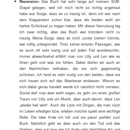
Rezension:
Das Buch hat sehr lange auf meinem SUB-
Stapel gelegen, weil ich mich nicht so richtig angetraut
habe aus Sorge, dass es zu traurig ist, denn mir war nach
dem Klappentext schon klar, dass die beiden wohl ein
hartes Schicksal zu tragen haben. Mit dieser Vermutung lag
ich zwar richtig, aber das Buch war trotzdem nicht zu
traurig. Meine Sorge, dass es mich „runter ziehen“ könnte,
war völlig unbegründet. Trotz seiner ernsten Passagen, war
es auch oft sehr lustig und auf jeden Fall wunderschön.
Immer abwechselnd erfährt man von Lilly und Len wie es
ihnen geht und was sie fühlen. Dabei dürfen wir auch an
den Nachrichten teilhaben, die sie sich gegenseitig
schicken. Ich fand es sehr mutig von den beiden, dass sie
sich trauen sich auf das Abenteuer einlassen. Worum es
sich dabei genau handelt werde ich natürlich nicht verraten.
Soviel darf man aber wohl sagen, es geht um einen großen
Traum von Lilly und um Musik, aber auch darum, dass Len
„wieder heil wird“. Auch die Liste mit Dingen, die man noch
im Leben erledigen bzw. erleben möchte spielt eine wichtige
Rolle. Die Idee finde ich toll und sie passt perfekt zum
Buch. Natürlich geht es aber auch um den Tod und das
Sterben, aber auf eine wie ich finde sehr feinfühlige Art und