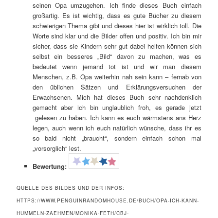
seinen Opa umzugehen. Ich finde dieses Buch einfach
großartig. Es ist wichtig, dass es gute Bücher zu diesem
schwierigen Thema gibt und dieses hier ist wirklich toll. Die
Worte sind klar und die Bilder offen und positiv. Ich bin mir
sicher, dass sie Kindern sehr gut dabei helfen können sich
selbst ein besseres „Bild“ davon zu machen, was es
bedeutet wenn jemand tot ist und wir man diesem
Menschen, z.B. Opa weiterhin nah sein kann – fernab von
den üblichen Sätzen und Erklärungsversuchen der
Erwachsenen. Mich hat dieses Buch sehr nachdenklich
gemacht aber ich bin unglaublich froh, es gerade jetzt
gelesen zu haben. Ich kann es euch wärmstens ans Herz
legen, auch wenn ich euch natürlich wünsche, dass ihr es
so bald nicht „braucht“, sondern einfach schon mal
„vorsorglich“ lest.
Bewertung:
QUELLE DES BILDES UND DER INFOS:
HTTPS://WWW.PENGUINRANDOMHOUSE.DE/BUCH/OPA-ICH-KANN-
HUMMELN-ZAEHMEN/MONIKA-FETH/CBJ-