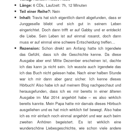
Länge:
6 CDs, Laufzeit: 7h, 12 Minuten
Teil einer Reihe?:
Nein
Inhalt:
Travis hat sich eigentlich damit abgefunden, dass er
Junggeselle bliebt und sich gut in seinem Leben
eingerichtet. Doch dann trifft er auf Gabby und er entdeckt
die Liebe. Sein Leben ist auf einmal rosarot, doch dann
muss er auf einmal eine schwere Entscheidung treffen…
Rezension:
Schon direkt am Anfang hatte ich irgendwie
das Gefühl, dass ich die Geschichte kenne. Da diese
Ausgabe aber erst Mitte Dezember erscheinen ist, dachte
ich das kann ja nicht sein. Ich wusste auch irgendwie das
ich das Buch nicht gelesen habe. Nach einer halben Stunde
war ich mir dann aber ganz sicher. Ich kenne dieses
Hörbuch! Also habe ich auf meinem Blog nachgeschaut und
herausgefunden, dass ich es mir bereits in einer älteren
Ausgabe im Mai 2014 angehört habe – es also wirklich
bereits kannte. Mein Papa hatte mir damals dieses Hörbuch
ausgeliehen und es hat mich wirklich tief bewegt. Also habe
ich es mir einfach noch einmal angehört und war auch beim
zweiten Anhören begeistert. Es ist wirklich eine
wunderschöne Liebesgeschichte, wie schon viele andere