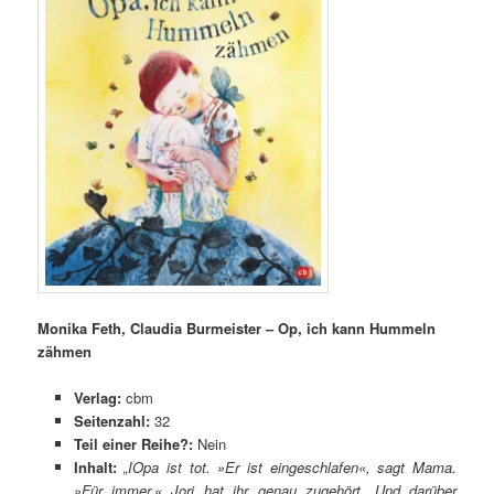
Monika Feth, Claudia Burmeister – Op, ich kann Hummeln
zähmen
Verlag:
cbm
Seitenzahl:
32
Teil einer Reihe?:
Nein
Inhalt:
„IOpa ist tot. »Er ist eingeschlafen«, sagt Mama.
»Für immer.« Jori hat ihr genau zugehört. Und darüber