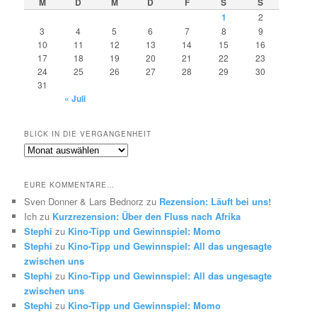
M
D
M
D
F
S
S
1
2
3
4
5
6
7
8
9
10
11
12
13
14
15
16
17
18
19
20
21
22
23
24
25
26
27
28
29
30
31
« Juli
BLICK IN DIE VERGANGENHEIT
Blick
in
die
EURE KOMMENTARE…
Vergangenheit
Sven Donner & Lars Bednorz
zu
Rezension: Läuft bei uns!
Ich
zu
Kurzrezension: Über den Fluss nach Afrika
Stephi
zu
Kino-Tipp und Gewinnspiel: Momo
Stephi
zu
Kino-Tipp und Gewinnspiel: All das ungesagte
zwischen uns
Stephi
zu
Kino-Tipp und Gewinnspiel: All das ungesagte
zwischen uns
Stephi
zu
Kino-Tipp und Gewinnspiel: Momo