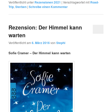
Veröffentlicht unter
Rezensionen 2021
|
Verschlagwortet mit
Road-
Trip
,
Sterben
|
Schreibe einen Kommentar
Rezension: Der Himmel kann
warten
Veröffentlicht am
6. März 2016
von
Stephi
Sofie Cramer – Der Himmel kann warten