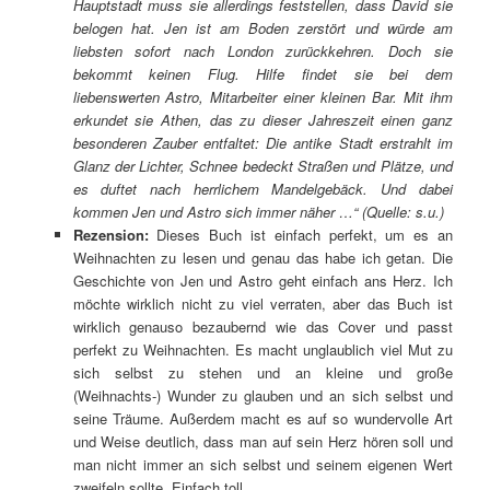
Hauptstadt muss sie allerdings feststellen, dass David sie
belogen hat. Jen ist am Boden zerstört und würde am
liebsten sofort nach London zurückkehren. Doch sie
bekommt keinen Flug. Hilfe findet sie bei dem
liebenswerten Astro, Mitarbeiter einer kleinen Bar. Mit ihm
erkundet sie Athen, das zu dieser Jahreszeit einen ganz
besonderen Zauber entfaltet: Die antike Stadt erstrahlt im
Glanz der Lichter, Schnee bedeckt Straßen und Plätze, und
es duftet nach herrlichem Mandelgebäck. Und dabei
kommen Jen und Astro sich immer näher …“ (Quelle: s.u.)
Rezension:
Dieses Buch ist einfach perfekt, um es an
Weihnachten zu lesen und genau das habe ich getan. Die
Geschichte von Jen und Astro geht einfach ans Herz. Ich
möchte wirklich nicht zu viel verraten, aber das Buch ist
wirklich genauso bezaubernd wie das Cover und passt
perfekt zu Weihnachten. Es macht unglaublich viel Mut zu
sich selbst zu stehen und an kleine und große
(Weihnachts-) Wunder zu glauben und an sich selbst und
seine Träume. Außerdem macht es auf so wundervolle Art
und Weise deutlich, dass man auf sein Herz hören soll und
man nicht immer an sich selbst und seinem eigenen Wert
zweifeln sollte. Einfach toll….