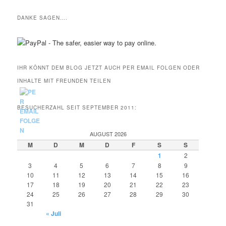
DANKE SAGEN….
IHR KÖNNT DEM BLOG JETZT AUCH PER EMAIL FOLGEN ODER
INHALTE MIT FREUNDEN TEILEN
BESUCHERZAHL SEIT SEPTEMBER 2011:
AUGUST 2026
M
D
M
D
F
S
S
1
2
3
4
5
6
7
8
9
10
11
12
13
14
15
16
17
18
19
20
21
22
23
24
25
26
27
28
29
30
31
« Juli