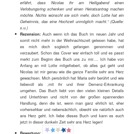
erfährt, dass Nicolas ihr am Heiligabend einen
Verlobungsring schenken und einen Heiratsantrag machen
möchte. Nichts wünscht sie sich mehr, doch Lotte hat ein
Geheimnis, das eine Hochzeit unmöglich macht.
“ (Quelle:
s.u.)
Rezension:
Auch wenn ich das Buch im neuen Jahr und
somit nicht mehr in der Weihnachtszeit gelesen habe, hat
es mich doch sogleich gefangen genommen und
verzaubert. Schon das Cover war einfach toll und es passt
merkt zum Beginn des Buch uns zu mir…. Ich habe von
Anfang an mit Lotte mitgefiebert, ob alles gut geht und
Nicolas ist mir genau wie die ganze Familie sehr ans Herz
gewachsen. Mich persönlich hat Maria sehr berührt und wie
liebevoll als ,mit ihr und ihrer Demenz-Erkrankung
umgehen. Das Buch liebt von den vielen kleinen Details
und Untertönen und nicht von der großen spannenden
Handlung, denn die ist, wenn man ganz ehrlich ist, eher
vorhersehbar und nebensächlich, obwohl sie natürlich auch
ans Herz geht. Ich liebe dieses Buch und kann es euch
jetzt in dieser dunkeln Zeit sehr ans Herz legen!
Bewertung: