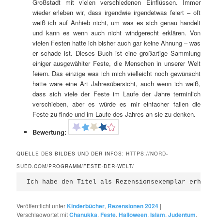
Großstadt mit vielen verschiedenen Einflüssen. Immer
wieder erleben wir, dass irgendwie irgendetwas feiert – oft
weiß ich auf Anhieb nicht, um was es sich genau handelt
und kann es wenn auch nicht windgerecht erklären. Von
vielen Festen hatte ich bisher auch gar keine Ahnung – was
er schade ist. Dieses Buch ist eine großartige Sammlung
einiger ausgewählter Feste, die Menschen in unserer Welt
feiern. Das einzige was ich mich vielleicht noch gewünscht
hätte wäre eine Art Jahresübersicht, auch wenn ich weiß,
dass sich viele der Feste im Laufe der Jahre terminlich
verschieben, aber es würde es mir einfacher fallen die
Feste zu finde und im Laufe des Jahres an sie zu denken.
Bewertung:
QUELLE DES BILDES UND DER INFOS: HTTPS://NORD-
SUED.COM/PROGRAMM/FESTE-DER-WELT/
Ich habe den Titel als Rezensionsexemplar erhalte
Veröffentlicht unter
Kinderbücher
,
Rezensionen 2024
|
Verschlagwortet mit
Chanukka
,
Feste
,
Halloween
,
Islam
,
Judentum
,