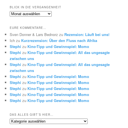
BLICK IN DIE VERGANGENHEIT
Blick
in
die
EURE KOMMENTARE…
Vergangenheit
Sven Donner & Lars Bednorz
zu
Rezension: Läuft bei uns!
Ich
zu
Kurzrezension: Über den Fluss nach Afrika
Stephi
zu
Kino-Tipp und Gewinnspiel: Momo
Stephi
zu
Kino-Tipp und Gewinnspiel: All das ungesagte
zwischen uns
Stephi
zu
Kino-Tipp und Gewinnspiel: All das ungesagte
zwischen uns
Stephi
zu
Kino-Tipp und Gewinnspiel: Momo
Stephi
zu
Kino-Tipp und Gewinnspiel: Momo
Stephi
zu
Kino-Tipp und Gewinnspiel: Momo
Stephi
zu
Kino-Tipp und Gewinnspiel: Momo
Stephi
zu
Kino-Tipp und Gewinnspiel: Momo
DAS ALLES GIBT´S HIER…
Das
alles