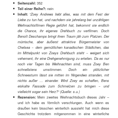
Seitenzahl:
352
Teil einer Reihe?:
nein
Inhalt:
“Zoey Andrews liebt alles, was mit dem Fest der
Liebe zu tun hat, und nachdem sie jahrelang bei unzähligen
Weihnachtsfilmen Regie geführt hat, bekommt sie endlich
die Chance, ihr eigenes Drehbuch zu verfilmen. Doch
Benoît Deschamps bringt ihren Traum jäh zum Platzen. Der
mürrische, aber äußerst attraktive Bürgermeister von
Chelsea − dem gemütlichen kanadischen Städtchen, das
im Mittelpunkt von Zoeys Drehbuch steht − weigert sich
vehement, ihr eine Drehgenehmigung zu erteilen. Da es nur
noch vier Tagen bis Weihnachten sind, muss Zoey Ben
schnellstens umstimmen. Doch ein plötzlicher
Schneesturm lässt sie mitten im Nirgendwo stranden, mit
nichts außer … einander. Wird Zoey es schaffen, Bens
eiskalte Fassade zum Schmelzen zu bringen − und
vielleicht sogar sein Herz?
“ (Quelle: s.u.)
Rezension:
Mein zweites Weihnachtsbuch dieses Jahr –
und ich habe es förmlich verschlungen. Auch wenn es
draußen kein bisschen winterlich aussieht hat mich diese
Geschichte trotzdem mitgenommen in eine winterliche