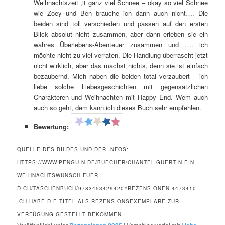
Weihnachtszeit ,it ganz viel Schnee – okay so viel Schnee
wie Zoey und Ben brauche ich dann auch nicht…. Die
beiden sind toll verschieden und passen auf den ersten
Blick absolut nicht zusammen, aber dann erleben sie ein
wahres Überlebens-Abenteuer zusammen und …. ich
möchte nicht zu viel verraten. Die Handlung überrascht jetzt
nicht wirklich, aber das machst nichts, denn sie ist einfach
bezaubernd. Mich haben die beiden total verzaubert – ich
liebe solche Liebesgeschichten mit gegensätzlichen
Charakteren und Weihnachten mit Happy End. Wem auch
auch so geht, dem kann ich dieses Buch sehr empfehlen.
Bewertung:
QUELLE DES BILDES UND DER INFOS:
HTTPS://WWW.PENGUIN.DE/BUECHER/CHANTEL-GUERTIN-EIN-
WEIHNACHTSWUNSCH-FUER-
DICH/TASCHENBUCH/9783453429420#REZENSIONEN-4473410
ICH HABE DIE TITEL ALS REZENSIONSEXEMPLARE ZUR
VERFÜGUNG GESTELLT BEKOMMEN.