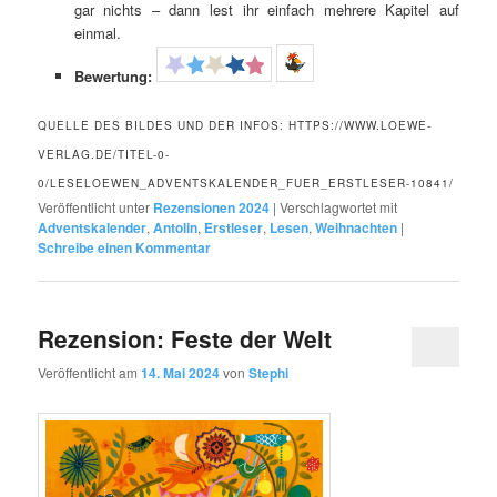
gar nichts – dann lest ihr einfach mehrere Kapitel auf
einmal.
Bewertung:
QUELLE DES BILDES UND DER INFOS: HTTPS://WWW.LOEWE-
VERLAG.DE/TITEL-0-
0/LESELOEWEN_ADVENTSKALENDER_FUER_ERSTLESER-10841/
Veröffentlicht unter
Rezensionen 2024
|
Verschlagwortet mit
Adventskalender
,
Antolin
,
Erstleser
,
Lesen
,
Weihnachten
|
Schreibe einen Kommentar
Rezension: Feste der Welt
Veröffentlicht am
14. Mai 2024
von
Stephi