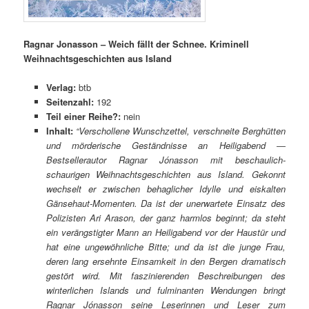
Ragnar Jonasson – Weich fällt der Schnee. Kriminell
Weihnachtsgeschichten aus Island
Verlag:
btb
Seitenzahl:
192
Teil einer Reihe?:
nein
Inhalt:
“Verschollene Wunschzettel, verschneite Berghütten
und mörderische Geständnisse an Heiligabend ―
Bestsellerautor Ragnar Jónasson mit beschaulich-
schaurigen Weihnachtsgeschichten aus Island. Gekonnt
wechselt er zwischen behaglicher Idylle und eiskalten
Gänsehaut-Momenten. Da ist der unerwartete Einsatz des
Polizisten Ari Arason, der ganz harmlos beginnt; da steht
ein verängstigter Mann an Heiligabend vor der Haustür und
hat eine ungewöhnliche Bitte; und da ist die junge Frau,
deren lang ersehnte Einsamkeit in den Bergen dramatisch
gestört wird. Mit faszinierenden Beschreibungen des
winterlichen Islands und fulminanten Wendungen bringt
Ragnar Jónasson seine Leserinnen und Leser zum