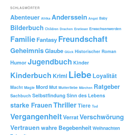
gibt
SCHLAGWÖRTER
´s
Anderssein
hier…
Abenteuer
Baby
Afrika
Angst
Bilderbuch
Erwachsenwerden
Children
Drachen
Erstleser
Freundschaft
Familie
Fantasy
Geheimnis
Glaube
Historischer Roman
Glück
Jugendbuch
Humor
Kinder
Liebe
Kinderbuch
Krimi
Loyalität
Ratgeber
Mord
Mut
Macht
Magie
Mutterliebe
Märchen
Selbstfindung
Sinn des Lebens
Sachbuch
Thriller
starke Frauen
Tiere
Tod
Vergangenheit
Verschwörung
Verrat
Vertrauen
wahre Begebenheit
Weihnachten