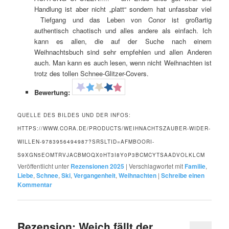
Handlung ist aber nicht „platt“ sondern hat unfassbar viel
Tiefgang und das Leben von Conor ist großartig
authentisch chaotisch und alles andere als einfach. Ich
kann es allen, die auf der Suche nach einem
Weihnachtsbuch sind sehr empfehlen und allen Anderen
auch. Man kann es auch lesen, wenn nicht Weihnachten ist
trotz des tollen Schnee-Glitzer-Covers.
Bewertung:
QUELLE DES BILDES UND DER INFOS:
HTTPS://WWW.CORA.DE/PRODUCTS/WEIHNACHTSZAUBER-WIDER-
WILLEN-9783956494987?SRSLTID=AFMBOORI-
S9XGN5EOMTRVJACBMOQX0HT3I8Y0P3BCMCYTSAADVOLKLCM
Veröffentlicht unter
Rezensionen 2025
|
Verschlagwortet mit
Familie
,
Liebe
,
Schnee
,
Ski
,
Vergangenheit
,
Weihnachten
|
Schreibe einen
Kommentar
Rezension: Weich fällt der