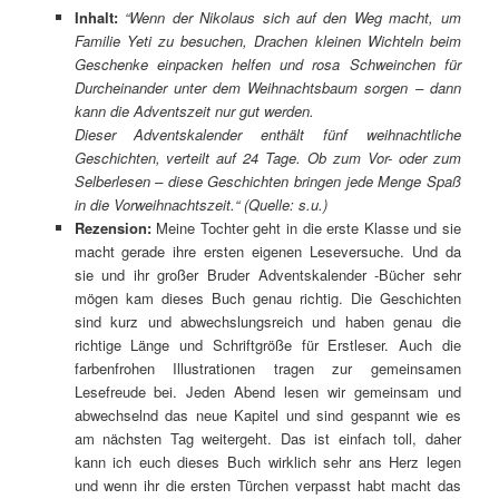
Inhalt:
“Wenn der Nikolaus sich auf den Weg macht, um
Familie Yeti zu besuchen, Drachen kleinen Wichteln beim
Geschenke einpacken helfen und rosa Schweinchen für
Durcheinander unter dem Weihnachtsbaum sorgen – dann
kann die Adventszeit nur gut werden.
Dieser Adventskalender enthält fünf weihnachtliche
Geschichten, verteilt auf 24 Tage. Ob zum Vor- oder zum
Selberlesen – diese Geschichten bringen jede Menge Spaß
in die Vorweihnachtszeit.“ (Quelle: s.u.)
Rezension:
Meine Tochter geht in die erste Klasse und sie
macht gerade ihre ersten eigenen Leseversuche. Und da
sie und ihr großer Bruder Adventskalender -Bücher sehr
mögen kam dieses Buch genau richtig. Die Geschichten
sind kurz und abwechslungsreich und haben genau die
richtige Länge und Schriftgröße für Erstleser. Auch die
farbenfrohen Illustrationen tragen zur gemeinsamen
Lesefreude bei. Jeden Abend lesen wir gemeinsam und
abwechselnd das neue Kapitel und sind gespannt wie es
am nächsten Tag weitergeht. Das ist einfach toll, daher
kann ich euch dieses Buch wirklich sehr ans Herz legen
und wenn ihr die ersten Türchen verpasst habt macht das