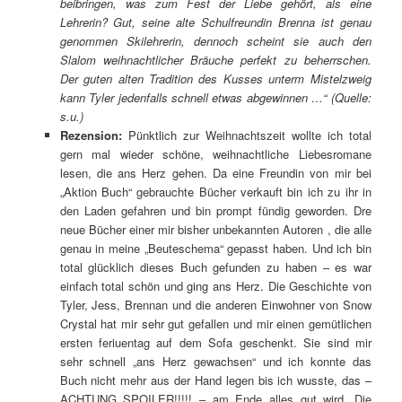
beibringen, was zum Fest der Liebe gehört, als eine
Lehrerin? Gut, seine alte Schulfreundin Brenna ist genau
genommen Skilehrerin, dennoch scheint sie auch den
Slalom weihnachtlicher Bräuche perfekt zu beherrschen.
Der guten alten Tradition des Kusses unterm Mistelzweig
kann Tyler jedenfalls schnell etwas abgewinnen …
“ (Quelle:
s.u.)
Rezension:
Pünktlich zur Weihnachtszeit wollte ich total
gern mal wieder schöne, weihnachtliche Liebesromane
lesen, die ans Herz gehen. Da eine Freundin von mir bei
„Aktion Buch“ gebrauchte Bücher verkauft bin ich zu ihr in
den Laden gefahren und bin prompt fündig geworden. Dre
neue Bücher einer mir bisher unbekannten Autoren , die alle
genau in meine „Beuteschema“ gepasst haben. Und ich bin
total glücklich dieses Buch gefunden zu haben – es war
einfach total schön und ging ans Herz. Die Geschichte von
Tyler, Jess, Brennan und die anderen Einwohner von Snow
Crystal hat mir sehr gut gefallen und mir einen gemütlichen
ersten feriuentag auf dem Sofa geschenkt. Sie sind mir
sehr schnell „ans Herz gewachsen“ und ich konnte das
Buch nicht mehr aus der Hand legen bis ich wusste, das –
ACHTUNG SPOILER!!!!! – am Ende alles gut wird. Die