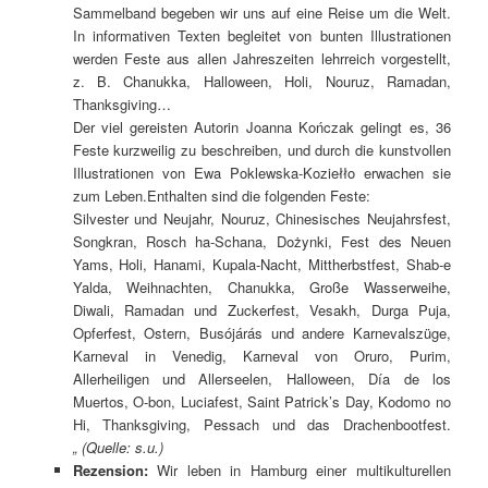
Sammelband begeben wir uns auf eine Reise um die Welt.
In informativen Texten begleitet von bunten Illustrationen
werden Feste aus allen Jahreszeiten lehrreich vorgestellt,
z. B. Chanukka, Halloween, Holi, Nouruz, Ramadan,
Thanksgiving…
Der viel gereisten Autorin Joanna Kończak gelingt es, 36
Feste kurzweilig zu beschreiben, und durch die kunstvollen
Illustrationen von Ewa Poklewska-Koziełło erwachen sie
zum Leben.Enthalten sind die folgenden Feste:
Silvester und Neujahr, Nouruz, Chinesisches Neujahrsfest,
Songkran, Rosch ha-Schana, Dożynki, Fest des Neuen
Yams, Holi, Hanami, Kupala-Nacht, Mittherbstfest, Shab-e
Yalda, Weihnachten, Chanukka, Große Wasserweihe,
Diwali, Ramadan und Zuckerfest, Vesakh, Durga Puja,
Opferfest, Ostern, Busójárás und andere Karnevalszüge,
Karneval in Venedig, Karneval von Oruro, Purim,
Allerheiligen und Allerseelen, Halloween, Día de los
Muertos, O-bon, Luciafest, Saint Patrick’s Day, Kodomo no
Hi, Thanksgiving, Pessach und das Drachenbootfest.
„
(Quelle: s.u.)
Rezension:
Wir leben in Hamburg einer multikulturellen