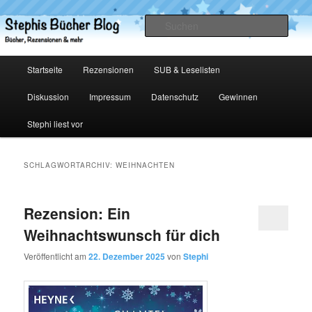
Zum
Zum
primären
sekundären
Such
Inhalt
Inhalt
springen
springen
Stephis Bücher Blog
Hauptmenü
Startseite
Rezensionen
SUB & Leselisten
Diskussion
Impressum
Datenschutz
Gewinnen
Stephi liest vor
SCHLAGWORTARCHIV:
WEIHNACHTEN
Rezension: Ein
Weihnachtswunsch für dich
Veröffentlicht am
22. Dezember 2025
von
Stephi