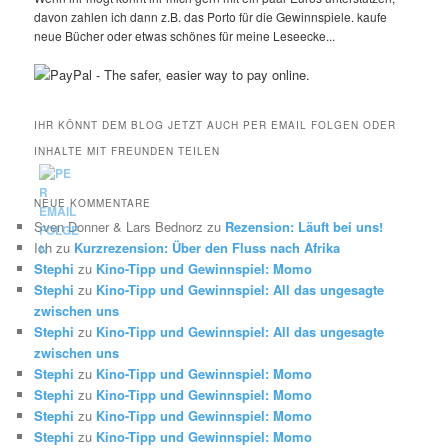
davon zahlen ich dann z.B. das Porto für die Gewinnspiele. kaufe
neue Bücher oder etwas schönes für meine Leseecke...
IHR KÖNNT DEM BLOG JETZT AUCH PER EMAIL FOLGEN ODER
INHALTE MIT FREUNDEN TEILEN
NEUE KOMMENTARE
Sven Donner & Lars Bednorz
zu
Rezension: Läuft bei uns!
Ich
zu
Kurzrezension: Über den Fluss nach Afrika
Stephi
zu
Kino-Tipp und Gewinnspiel: Momo
Stephi
zu
Kino-Tipp und Gewinnspiel: All das ungesagte
zwischen uns
Stephi
zu
Kino-Tipp und Gewinnspiel: All das ungesagte
zwischen uns
Stephi
zu
Kino-Tipp und Gewinnspiel: Momo
Stephi
zu
Kino-Tipp und Gewinnspiel: Momo
Stephi
zu
Kino-Tipp und Gewinnspiel: Momo
Stephi
zu
Kino-Tipp und Gewinnspiel: Momo