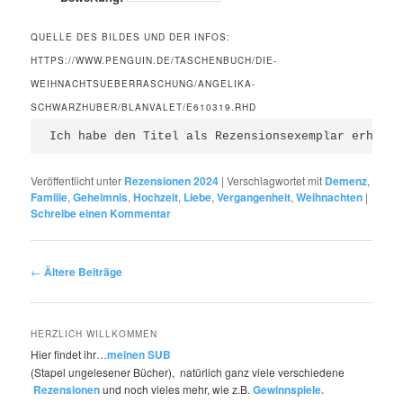
QUELLE DES BILDES UND DER INFOS:
HTTPS://WWW.PENGUIN.DE/TASCHENBUCH/DIE-
WEIHNACHTSUEBERRASCHUNG/ANGELIKA-
SCHWARZHUBER/BLANVALET/E610319.RHD
Ich habe den Titel als Rezensionsexemplar erhalte
Veröffentlicht unter
Rezensionen 2024
|
Verschlagwortet mit
Demenz
,
Familie
,
Geheimnis
,
Hochzeit
,
Liebe
,
Vergangenheit
,
Weihnachten
|
Schreibe einen Kommentar
Beitragsnavigation
←
Ältere Beiträge
HERZLICH WILLKOMMEN
Hier findet ihr…
meinen SUB
(Stapel ungelesener Bücher), natürlich ganz viele verschiedene
Rezensionen
und noch vieles mehr, wie z.B.
Gewinnspiele.