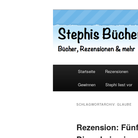
Zum
Zum
primären
sekundären
Inhalt
Inhalt
Stephis Büch
springen
springen
Hauptmenü
Startseite
Rezensionen
Gewinnen
Stephi liest vor
SCHLAGWORTARCHIV:
GLAUBE
Rezension: Fünf