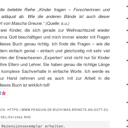
 die beliebte Reihe „Kinder fragen – Forscherinnen und
 adäquat ab. Wie die anderen Bände ist auch dieser
iert von Mascha Greune.
“ (Quelle: s.u.)
wei Kinder, die sich gerade zur Weihnachtszeit wieder
ema Gott beschäftigen und mich immer wieder mit Fragen
eses Buch genau richtig. Ich finde die Fragen – wie die
rn einfach genial – einfach und gleichzeitig mit sehr viel
rten der Erwachsenen „Experten“ sind nicht nur für Kinder
ihre Eltern und Lehrer. Sie haben genau die richtige Länge
e komplexe Sachverhalte in einfache Worte. Ich werde es
zur Hand nehmen und es auch mit zur Arbeit in die
ses Buch ist wirklich toll!
FOS: HTTPS://WWW.PENGUIN.DE/BUCH/WAS-BRINGTS-AN-GOTT-ZU-
ESEL/E612562.RHD
 Rezensionsexemplar erhalten.