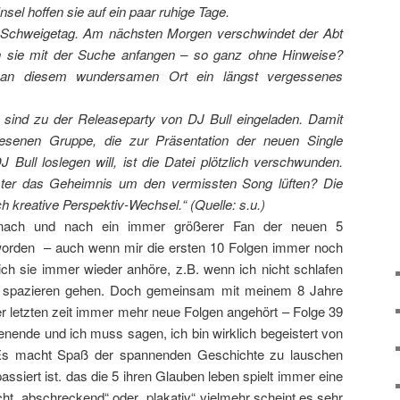
Insel hoffen sie auf ein paar ruhige Tage.
 Schweigetag. Am nächsten Morgen verschwindet der Abt
n sie mit der Suche anfangen – so ganz ohne Hinweise?
ch an diesem wundersamen Ort ein längst vergessenes
 sind zu der Releaseparty von DJ Bull eingeladen. Damit
esenen Gruppe, die zur Präsentation der neuen Single
 Bull loslegen will, ist die Datei plötzlich verschwunden.
ter das Geheimnis um den vermissten Song lüften? Die
h kreative Perspektiv-Wechsel.“
(Quelle: s.u.)
 nach und nach ein immer größerer Fan der neuen 5
orden – auch wenn mir die ersten 10 Folgen immer noch
ich sie immer wieder anhöre, z.B. wenn ich nicht schlafen
 spazieren gehen. Doch gemeinsam mit meinem 8 Jahre
er letzten zeit immer mehr neue Folgen angehört – Folge 39
nende und ich muss sagen, ich bin wirklich begeistert von
 Es macht Spaß der spannenden Geschichte zu lauschen
assiert ist. das die 5 ihren Glauben leben spielt immer eine
icht „abschreckend“ oder „plakativ“ vielmehr scheint es sehr