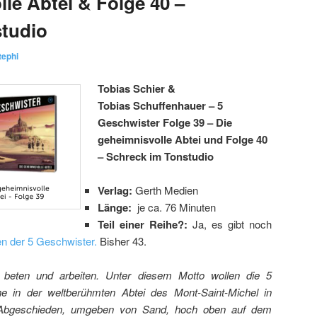
le Abtei & Folge 40 –
studio
tephi
Tobias Schier &
Tobias Schuffenhauer – 5
Geschwister Folge 39 – Die
geheimnisvolle Abtei und Folge 40
– Schreck im Tonstudio
Verlag:
Gerth Medien
Länge:
je ca. 76 Minuten
Teil einer Reihe?:
Ja, es gibt noch
en der 5 Geschwister.
Bisher 43.
 beten und arbeiten. Unter diesem Motto wollen die 5
 in der weltberühmten Abtei des Mont-Saint-Michel in
. Abgeschieden, umgeben von Sand, hoch oben auf dem