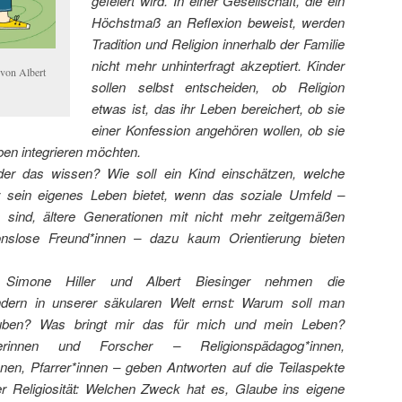
gefeiert wird. In einer Gesellschaft, die ein
Höchstmaß an Reflexion beweist, werden
Tradition und Religion innerhalb der Familie
nicht mehr unhinterfragt akzeptiert. Kinder
 von Albert
sollen selbst entscheiden, ob Religion
etwas ist, das ihr Leben bereichert, ob sie
einer Konfession angehören wollen, ob sie
Leben integrieren möchten.
er das wissen? Wie soll ein Kind einschätzen, welche
für sein eigenes Leben bietet, wenn das soziale Umfeld –
iös sind, ältere Generationen mit nicht mehr zeitgemäßen
ionslose Freund*innen – dazu kaum Orientierung bieten
l, Simone Hiller und Albert Biesinger nehmen die
dern in unserer säkularen Welt ernst: Warum soll man
auben? Was bringt mir das für mich und mein Leben?
rinnen und Forscher – Religionspädagog*innen,
nnen, Pfarrer*innen – geben Antworten auf die Teilaspekte
er Religiosität: Welchen Zweck hat es, Glaube ins eigene