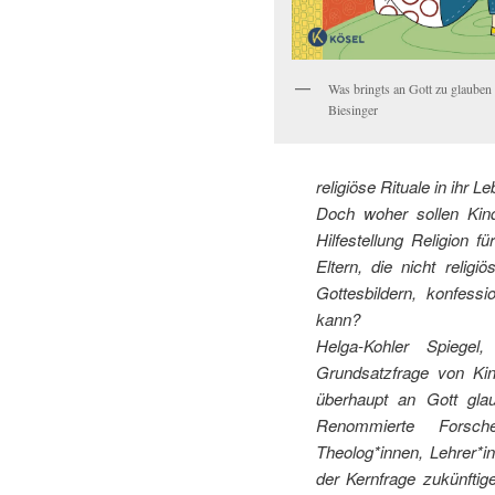
Was bringts an Gott zu glauben
Biesinger
religiöse Rituale in ihr 
Doch woher sollen Kind
Hilfestellung Religion 
Eltern, die nicht relig
Gottesbildern, konfess
kann?
Helga-Kohler Spiege
Grundsatzfrage von Kin
überhaupt an Gott gl
Renommierte Forsche
Theolog*innen, Lehrer*i
der Kernfrage zukünftig