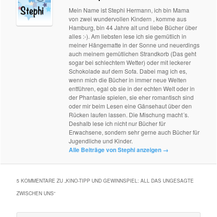
Mein Name ist Stephi Hermann, ich bin Mama
von zwei wundervollen Kindern , komme aus
Hamburg, bin 44 Jahre alt und liebe Bücher über
alles :-). Am liebsten lese ich sie gemütlich in
meiner Hängematte in der Sonne und neuerdings
auch meinem gemütlichen Strandkorb (Das geht
sogar bei schlechtem Wetter) oder mit leckerer
Schokolade auf dem Sofa. Dabei mag ich es,
wenn mich die Bücher in immer neue Welten
entführen, egal ob sie in der echten Welt oder in
der Phantasie spielen, sie eher romantisch sind
oder mir beim Lesen eine Gänsehaut über den
Rücken laufen lassen. Die Mischung macht´s.
Deshalb lese ich nicht nur Bücher für
Erwachsene, sondern sehr gerne auch Bücher für
Jugendliche und Kinder.
Alle Beiträge von Stephi anzeigen
→
5 KOMMENTARE ZU „
KINO-TIPP UND GEWINNSPIEL: ALL DAS UNGESAGTE
ZWISCHEN UNS
“