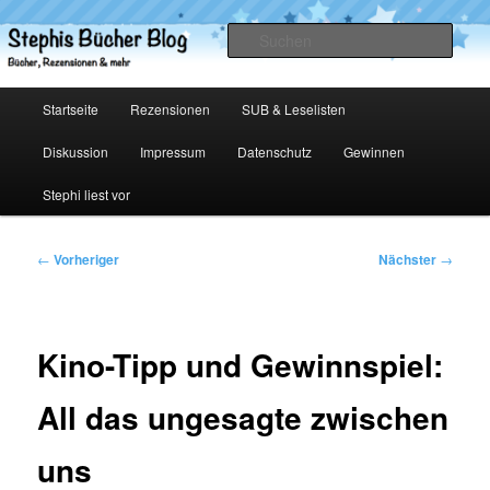
Zum
primären
Such
Inhalt
springen
Stephis Bücher Blog
Hauptmenü
Startseite
Rezensionen
SUB & Leselisten
Diskussion
Impressum
Datenschutz
Gewinnen
Stephi liest vor
Beitragsnavigation
←
Vorheriger
Nächster
→
Kino-Tipp und Gewinnspiel:
All das ungesagte zwischen
uns