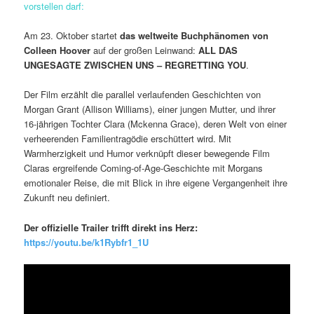
vorstellen darf:
Am 23. Oktober startet
das weltweite Buchphänomen von
Colleen Hoover
auf der großen Leinwand:
ALL DAS
UNGESAGTE ZWISCHEN UNS – REGRETTING YOU
.
Der Film erzählt die parallel verlaufenden Geschichten von
Morgan Grant (Allison Williams), einer jungen Mutter, und ihrer
16-jährigen Tochter Clara (Mckenna Grace), deren Welt von einer
verheerenden Familientragödie erschüttert wird. Mit
Warmherzigkeit und Humor verknüpft dieser bewegende Film
Claras ergreifende Coming-of-Age-Geschichte mit Morgans
emotionaler Reise, die mit Blick in ihre eigene Vergangenheit ihre
Zukunft neu definiert.
Der offizielle Trailer trifft direkt ins Herz:
https://youtu.be/k1Rybfr1_1U