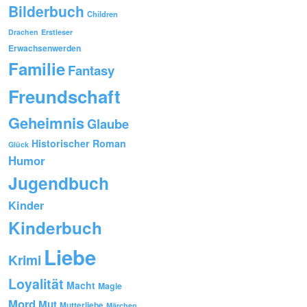
Bilderbuch
Children
Drachen
Erstleser
Erwachsenwerden
Familie
Fantasy
Freundschaft
Geheimnis
Glaube
Historischer Roman
Glück
Humor
Jugendbuch
Kinder
Kinderbuch
Liebe
Krimi
Loyalität
Macht
Magie
Mord
Mut
Mutterliebe
Märchen