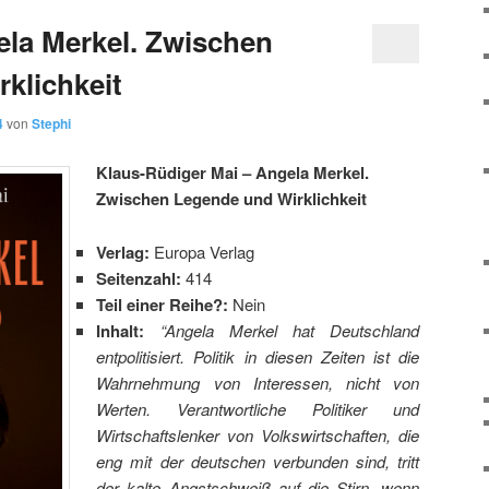
la Merkel. Zwischen
klichkeit
4
von
Stephi
Klaus-Rüdiger Mai – Angela Merkel.
Zwischen Legende und Wirklichkeit
Verlag:
Europa Verlag
Seitenzahl:
414
Teil einer Reihe?:
Nein
Inhalt:
“
Angela Merkel hat Deutschland
entpolitisiert. Politik in diesen Zeiten ist die
Wahrnehmung von Interessen, nicht von
Werten. Verantwortliche Politiker und
Wirtschaftslenker von Volkswirtschaften, die
eng mit der deutschen verbunden sind, tritt
der kalte Angstschweiß auf die Stirn, wenn