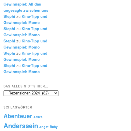
Gewinnspiel: All das
ungesagte zwischen uns
Stephi
zu
Kino-Tipp und
Gewinnspiel: Momo
Stephi
zu
Kino-Tipp und
Gewinnspiel: Momo
Stephi
zu
Kino-Tipp und
Gewinnspiel: Momo
Stephi
zu
Kino-Tipp und
Gewinnspiel: Momo
Stephi
zu
Kino-Tipp und
Gewinnspiel: Momo
DAS ALLES GIBT´S HIER…
Das
alles
gibt
SCHLAGWÖRTER
´s
Abenteuer
hier…
Afrika
Anderssein
Baby
Angst