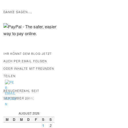
DANKE SAGEN….
IHR KÖNNT DEM BLOG JETZT
AUCH PER EMAIL FOLGEN
ODER INHALTE MIT FREUNDEN
TEILEN
BESUCHERZAHL SEIT
SEPTEMBER 2011:
AUGUST 2026
M
D
M
D
F
S
S
1
2