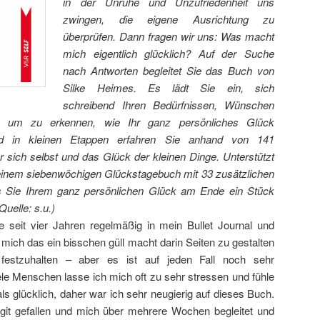
in der Unruhe und Unzufriedenheit uns
zwingen, die eigene Ausrichtung zu
überprüfen. Dann fragen wir uns: Was macht
mich eigentlich glücklich? Auf der Suche
nach Antworten begleitet Sie das Buch von
Silke Heimes. Es lädt Sie ein, sich
schreibend Ihren Bedürfnissen, Wünschen
, um zu erkennen, wie Ihr ganz persönliches Glück
und in kleinen Etappen erfahren Sie anhand von 141
 sich selbst und das Glück der kleinen Dinge. Unterstützt
inem siebenwöchigen Glückstagebuch mit 33 zusätzlichen
 Sie Ihrem ganz persönlichen Glück am Ende ein Stück
(Quelle: s.u.)
e seit vier Jahren regelmäßig in mein Bullet Journal und
ich das ein bisschen güll macht darin Seiten zu gestalten
estzuhalten – aber es ist auf jeden Fall noch sehr
le Menschen lasse ich mich oft zu sehr stressen und fühle
ls glücklich, daher war ich sehr neugierig auf dieses Buch.
 git gefallen und mich über mehrere Wochen begleitet und