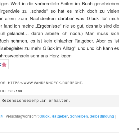
iges Wort in die vorbereitete Seiten im Buch geschrieben
 irgendwie zu „schade“ so hat es mich doch zu vielen
or allem zum Nachdenken darüber was Glück für mich
der fand ich meine „Ergebnisse“ nie so gut, deshalb sind die
l gelandet… daran arbeite ich noch.) Man muss sich
 Buch nehmen, es ist kein einfacher Ratgeber. Aber es ist
Reisebegleiter zu mehr Glück im Alltag“ und und ich kann es
ahreswechseln sehr ans Herz legen!
FOS: HTTPS://WWW.VANDENHOECK-RUPRECHT-
TICLE/59188
 Rezensionsexemplar erhalten.
24
|
Verschlagwortet mit
Glück
,
Ratgeber
,
Schreiben
,
Selbstfindung
|