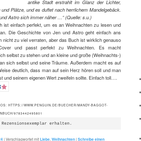
antike Stadt erstrahlt im Glanz der Lichter,
und Plätze, und es duftet nach herrlichem Mandelgebäck.
d Astro sich immer näher …“ (Quelle: s.u.)
 ist einfach perfekt, um es an Weihnachten zu lesen und
an. Die Geschichte von Jen und Astro geht einfach ans
h nicht zu viel verraten, aber das Buch ist wirklich genauso
Cover und passt perfekt zu Weihnachten. Es macht
sich selbst zu stehen und an kleine und große (Weihnachts-)
an sich selbst und seine Träume. Außerdem macht es auf
Weise deutlich, dass man auf sein Herz hören soll und man
st und seinem eigenen Wert zweifeln sollte. Einfach toll….
FOS: HTTPS://WWW.PENGUIN.DE/BUECHER/MANDY-BAGGOT-
NBUCH/9783442495801
 Rezensionsexemplar erhalten.
24
|
Verschlagwortet mit
Liebe
,
Weihnachten
|
Schreibe einen