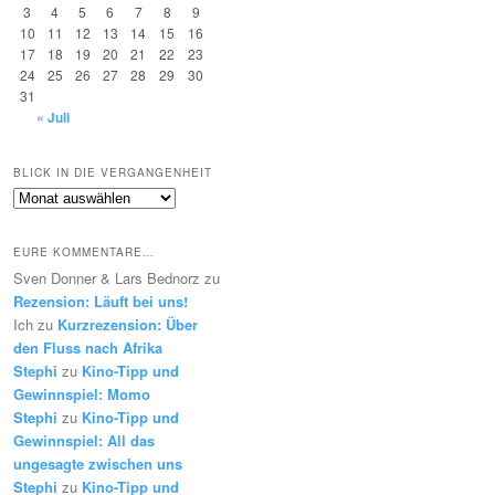
3
4
5
6
7
8
9
10
11
12
13
14
15
16
17
18
19
20
21
22
23
24
25
26
27
28
29
30
31
« Juli
BLICK IN DIE VERGANGENHEIT
Blick
in
die
EURE KOMMENTARE…
Vergangenheit
Sven Donner & Lars Bednorz
zu
Rezension: Läuft bei uns!
Ich
zu
Kurzrezension: Über
den Fluss nach Afrika
Stephi
zu
Kino-Tipp und
Gewinnspiel: Momo
Stephi
zu
Kino-Tipp und
Gewinnspiel: All das
ungesagte zwischen uns
Stephi
zu
Kino-Tipp und