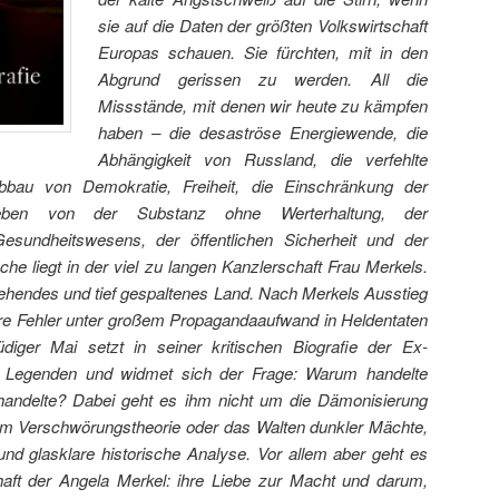
sie auf die Daten der größten Volkswirtschaft
Europas schauen. Sie fürchten, mit in den
Abgrund gerissen zu werden. All die
Missstände, mit denen wir heute zu kämpfen
haben – die desaströse Energiewende, die
Abhängigkeit von Russland, die verfehlte
 Abbau von Demokratie, Freiheit, die Einschränkung der
eben von der Substanz ohne Werterhaltung, der
undheitswesens, der öffentlichen Sicherheit und der
ache liegt in der viel zu langen Kanzlerschaft Frau Merkels.
rgehendes und tief gespaltenes Land. Nach Merkels Ausstieg
ihre Fehler unter großem Propagandaaufwand in Heldentaten
ger Mai setzt in seiner kritischen Biografie der Ex-
n Legenden und widmet sich der Frage: Warum handelte
 handelte? Dabei geht es ihm nicht um die Dämonisierung
um Verschwörungstheorie oder das Walten dunkler Mächte,
nd glasklare historische Analyse. Vor allem aber geht es
aft der Angela Merkel: ihre Liebe zur Macht und darum,