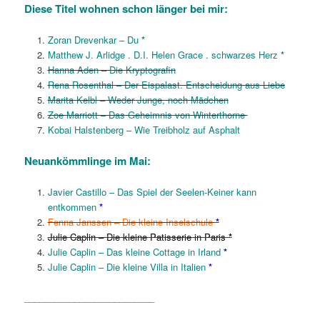
Diese Titel wohnen schon länger bei mir:
Zoran Drevenkar – Du
*
Matthew J. Arlidge . D.I. Helen Grace . schwarzes Herz
*
Hanna Aden – Die Kryptografin
Rena Rosenthal – Der Eispalast. Entscheidung aus Liebe
Marita Kelbl – Weder Junge, noch Mädchen
Zoe Marriott – Das Geheimnis von Winterthorne
Kobai Halstenberg – Wie Treibholz auf Asphalt
Neuankömml
inge im Mai
:
Javier Castillo – Das Spiel der Seelen-Keiner kann
entkommen
*
Fenna Janssen – Die kleine Inselschule
*
Julie Caplin – Die kleine Patisserie in Paris
*
Julie Caplin – Das kleine Cottage in Irland
*
Julie Caplin – Die kleine Villa in Italien
*
__________________________