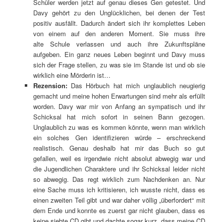
Schüler werden jetzt auf genau dieses Gen getestet. Und
Davy gehört zu den Unglücklichen, bei denen der Test
positiv ausfällt. Dadurch ändert sich ihr komplettes Leben
von einem auf den anderen Moment. Sie muss ihre
alte Schule verlassen und auch ihre Zukunftspläne
aufgeben. Ein ganz neues Leben beginnt und Davy muss
sich der Frage stellen, zu was sie im Stande ist und ob sie
wirklich eine Mörderin ist…
Rezension:
Das Hörbuch hat mich unglaublich neugierig
gemacht und meine hohen Erwartungen sind mehr als erfüllt
worden. Davy war mir von Anfang an sympatisch und ihr
Schicksal hat mich sofort in seinen Bann gezogen.
Unglaublich zu was es kommen könnte, wenn man wirklich
ein solches Gen identifizieren würde – erschreckend
realistisch. Genau deshalb hat mir das Buch so gut
gefallen, weil es irgendwie nicht absolut abwegig war und
die Jugendlichen Charaktere und ihr Schicksal leider nicht
so abwegig. Das regt wirklich zum Nachdenken an. Nur
eine Sache muss ich kritisieren, ich wusste nicht, dass es
einen zweiten Teil gibt und war daher völlig „überfordert“ mit
dem Ende und konnte es zuerst gar nicht glauben, dass es
keine siebte CD gibt und dachte sogar kurz, dass meine CD