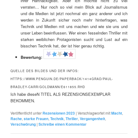
ihrer Hartnäckigkeit. Aber ich möchte nicht zu viel
verraten… Nur noch so viel mein Blick auf Journalismus
und die Medien ist jetzt nochmal ein ganz anderer und ich
werden in Zukunft sicher noch mehr hinterfragen, was
Technik und Medien mit uns machen und wie sie uns und
unser Leben beeinflussen. Wer einen fesselnden Thriller mit
starken weiblichen Protagonisten sucht und Lust auf ein
bisschen Technik hat, der ist hier genau richtig.
Bewertung:
QUELLE DES BILDES UND DER INFOS:
HTTPS://WWW.PENGUIN.DE/PAPERBACK/1414GRAD/PAUL-
BRADLEY-CARR/GOLDMANN/E611855.RHD
Ich habe dieseN TITEL ALS REZENSIONSEXEMPLAR
BEKOMMEN.
Veröffentlicht unter
Rezensionen 2023
|
Verschlagwortet mit
Macht
,
Rache
,
starke Frauen
,
Technik
,
Thriller
,
Vergangenheit
,
Verschwörung
|
Schreibe einen Kommentar