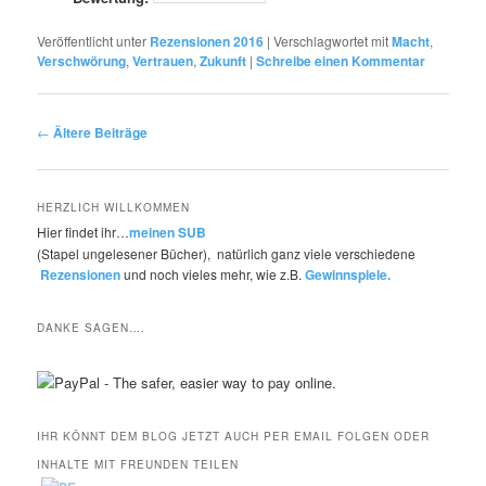
Veröffentlicht unter
Rezensionen 2016
|
Verschlagwortet mit
Macht
,
Verschwörung
,
Vertrauen
,
Zukunft
|
Schreibe einen Kommentar
Beitragsnavigation
←
Ältere Beiträge
HERZLICH WILLKOMMEN
Hier findet ihr…
meinen SUB
(Stapel ungelesener Bücher), natürlich ganz viele verschiedene
Rezensionen
und noch vieles mehr, wie z.B.
Gewinnspiele.
DANKE SAGEN….
IHR KÖNNT DEM BLOG JETZT AUCH PER EMAIL FOLGEN ODER
INHALTE MIT FREUNDEN TEILEN