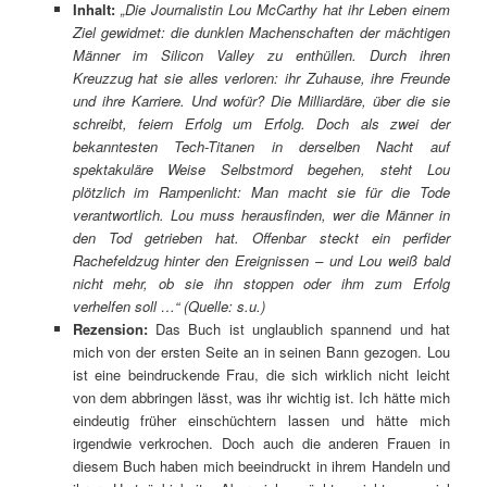
Inhalt:
„Die Journalistin Lou McCarthy hat ihr Leben einem
Ziel gewidmet: die dunklen Machenschaften der mächtigen
Männer im Silicon Valley zu enthüllen. Durch ihren
Kreuzzug hat sie alles verloren: ihr Zuhause, ihre Freunde
und ihre Karriere. Und wofür? Die Milliardäre, über die sie
schreibt, feiern Erfolg um Erfolg. Doch als zwei der
bekanntesten Tech-Titanen in derselben Nacht auf
spektakuläre Weise Selbstmord begehen, steht Lou
plötzlich im Rampenlicht: Man macht sie für die Tode
verantwortlich. Lou muss herausfinden, wer die Männer in
den Tod getrieben hat. Offenbar steckt ein perfider
Rachefeldzug hinter den Ereignissen – und Lou weiß bald
nicht mehr, ob sie ihn stoppen oder ihm zum Erfolg
verhelfen soll …“
(Quelle: s.u.)
Rezension:
Das Buch ist unglaublich spannend und hat
mich von der ersten Seite an in seinen Bann gezogen. Lou
ist eine beindruckende Frau, die sich wirklich nicht leicht
von dem abbringen lässt, was ihr wichtig ist. Ich hätte mich
eindeutig früher einschüchtern lassen und hätte mich
irgendwie verkrochen. Doch auch die anderen Frauen in
diesem Buch haben mich beeindruckt in ihrem Handeln und