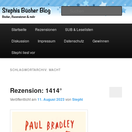
Zum
Zum
primären
sekundären
Such
Inhalt
Inhalt
springen
springen
Stephis Bücher Blog
Hauptmenü
Startseite
Rezensionen
SUB & Leselisten
Diskussion
Impressum
Datenschutz
Gewinnen
Stephi liest vor
SCHLAGWORTARCHIV:
MACHT
Rezension: 1414°
Veröffentlicht am
11. August 2023
von
Stephi