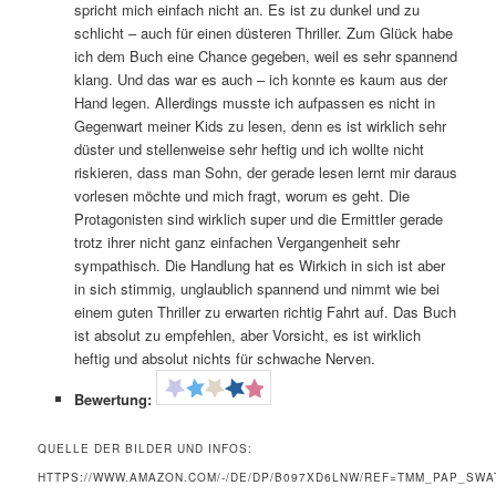
spricht mich einfach nicht an. Es ist zu dunkel und zu
schlicht – auch für einen düsteren Thriller. Zum Glück habe
ich dem Buch eine Chance gegeben, weil es sehr spannend
klang. Und das war es auch – ich konnte es kaum aus der
Hand legen. Allerdings musste ich aufpassen es nicht in
Gegenwart meiner Kids zu lesen, denn es ist wirklich sehr
düster und stellenweise sehr heftig und ich wollte nicht
riskieren, dass man Sohn, der gerade lesen lernt mir daraus
vorlesen möchte und mich fragt, worum es geht. Die
Protagonisten sind wirklich super und die Ermittler gerade
trotz ihrer nicht ganz einfachen Vergangenheit sehr
sympathisch. Die Handlung hat es Wirkich in sich ist aber
in sich stimmig, unglaublich spannend und nimmt wie bei
einem guten Thriller zu erwarten richtig Fahrt auf. Das Buch
ist absolut zu empfehlen, aber Vorsicht, es ist wirklich
heftig und absolut nichts für schwache Nerven.
Bewertung:
QUELLE DER BILDER UND INFOS:
HTTPS://WWW.AMAZON.COM/-/DE/DP/B097XD6LNW/REF=TMM_PAP_SWA