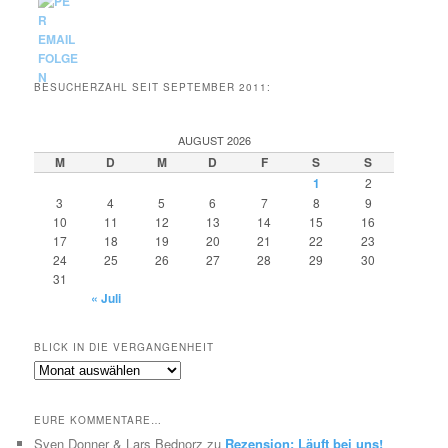
BESUCHERZAHL SEIT SEPTEMBER 2011:
AUGUST 2026
M
D
M
D
F
S
S
1
2
3
4
5
6
7
8
9
10
11
12
13
14
15
16
17
18
19
20
21
22
23
24
25
26
27
28
29
30
31
« Juli
BLICK IN DIE VERGANGENHEIT
Blick
in
die
EURE KOMMENTARE…
Vergangenheit
Sven Donner & Lars Bednorz
zu
Rezension: Läuft bei uns!