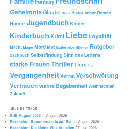
Freundschaft
Familie
Fantasy
Geheimnis
Glaube
Historischer Roman
Glück
Jugendbuch
Humor
Kinder
Liebe
Kinderbuch
Krimi
Loyalität
Ratgeber
Mord
Mut
Macht
Magie
Mutterliebe
Märchen
Selbstfindung
Sinn des Lebens
Sachbuch
Thriller
starke Frauen
Tiere
Tod
Vergangenheit
Verschwörung
Verrat
Vertrauen
wahre Begebenheit
Weihnachten
Zukunft
NEUE BEITRÄGE
SUB August 2026
1. August 2026
Rezension: Sommernächte auf Sylt
1. August 2026
Rezension: Die kleine Villa in Italien
27. Juli 2026