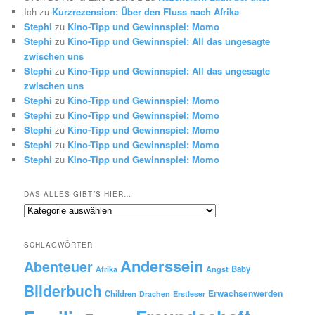
Ich
zu
Kurzrezension: Über den Fluss nach Afrika
Stephi
zu
Kino-Tipp und Gewinnspiel: Momo
Stephi
zu
Kino-Tipp und Gewinnspiel: All das ungesagte
zwischen uns
Stephi
zu
Kino-Tipp und Gewinnspiel: All das ungesagte
zwischen uns
Stephi
zu
Kino-Tipp und Gewinnspiel: Momo
Stephi
zu
Kino-Tipp und Gewinnspiel: Momo
Stephi
zu
Kino-Tipp und Gewinnspiel: Momo
Stephi
zu
Kino-Tipp und Gewinnspiel: Momo
Stephi
zu
Kino-Tipp und Gewinnspiel: Momo
DAS ALLES GIBT´S HIER…
Das
alles
gibt
SCHLAGWÖRTER
´s
Anderssein
hier…
Abenteuer
Baby
Afrika
Angst
Bilderbuch
Erwachsenwerden
Children
Drachen
Erstleser