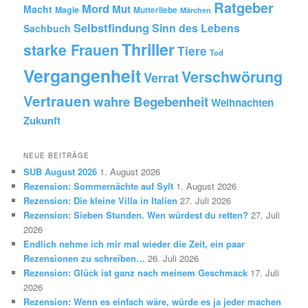
Ratgeber
Mord
Mut
Macht
Magie
Mutterliebe
Märchen
Selbstfindung
Sinn des Lebens
Sachbuch
Thriller
starke Frauen
Tiere
Tod
Vergangenheit
Verschwörung
Verrat
Vertrauen
wahre Begebenheit
Weihnachten
Zukunft
NEUE BEITRÄGE
SUB August 2026
1. August 2026
Rezension: Sommernächte auf Sylt
1. August 2026
Rezension: Die kleine Villa in Italien
27. Juli 2026
Rezension: Sieben Stunden. Wen würdest du retten?
27. Juli
2026
Endlich nehme ich mir mal wieder die Zeit, ein paar
Rezensionen zu schreiben…
26. Juli 2026
Rezension: Glück ist ganz nach meinem Geschmack
17. Juli
2026
Rezension: Wenn es einfach wäre, würde es ja jeder machen