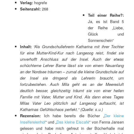
Verlag:
hogrefe
Seitenzahl:
268
Teil einer Reihe?:
Ja, es ist Band 5
der Reihe „Liebe,
Glück und
Sonnenschein“
Inhalt:
“Als Grundschullehrerin Katharina mit ihrer Tochter
für eine Mutter-Kind-Kur nach Langeoog reist, findet sie
unverhofft Anschluss auf der Insel. Auch der etwas
schüchterne Lehrer Barne lässt sie von einem Neuanfang
an der Nordsee träumen – zumal die kleine Grundschule auf
der Insel sie dringend als Lehrerin braucht, um
fortzubestehen. Auch Mila geht es an der Meeresluft
deutlich besser, gleichzeitig träumt sie von einer heilen
Familie mit Vater, Mutter und Kind. Als dann eines Tages
Milas Vater Leo plötzlich auf Langeoog auftaucht, ist
Katharinas Gefühlschaos perfekt.
“ (Quelle: s.u.)
Rezension:
Ich habe bereits die Bücher „
Der kleine
Inselfereienhof
“ und „
Das kleine Eiscafé
“ von Fenna Jansen
gelesen und habe mich gefreut in der Bücherhalle mal