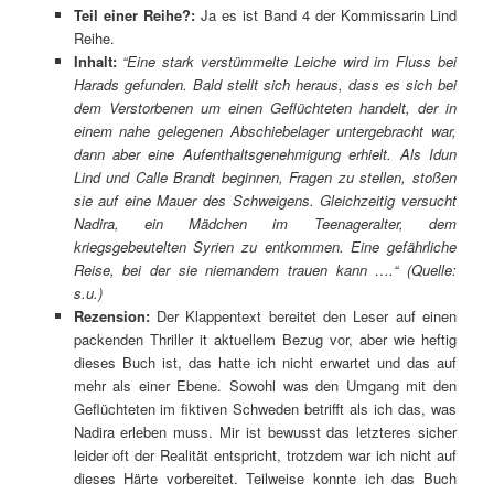
Teil einer Reihe?:
Ja es ist Band 4 der Kommissarin Lind
Reihe.
Inhalt:
“Eine stark verstümmelte Leiche wird im Fluss bei
Harads gefunden. Bald stellt sich heraus, dass es sich bei
dem Verstorbenen um einen Geflüchteten handelt, der in
einem nahe gelegenen Abschiebelager untergebracht war,
dann aber eine Aufenthaltsgenehmigung erhielt. Als Idun
Lind und Calle Brandt beginnen, Fragen zu stellen, stoßen
sie auf eine Mauer des Schweigens. Gleichzeitig versucht
Nadira, ein Mädchen im Teenageralter, dem
kriegsgebeutelten Syrien zu entkommen. Eine gefährliche
Reise, bei der sie niemandem trauen kann ….
“ (Quelle:
s.u.)
Rezension:
Der Klappentext bereitet den Leser auf einen
packenden Thriller it aktuellem Bezug vor, aber wie heftig
dieses Buch ist, das hatte ich nicht erwartet und das auf
mehr als einer Ebene. Sowohl was den Umgang mit den
Geflüchteten im fiktiven Schweden betrifft als ich das, was
Nadira erleben muss. Mir ist bewusst das letzteres sicher
leider oft der Realität entspricht, trotzdem war ich nicht auf
dieses Härte vorbereitet. Teilweise konnte ich das Buch