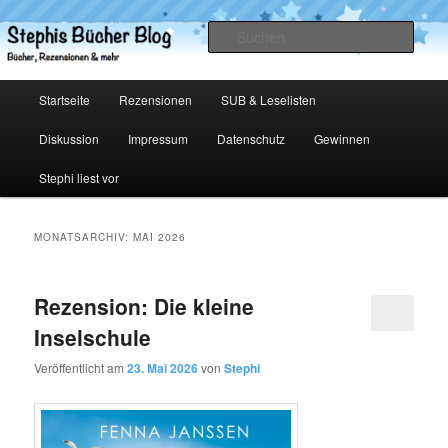
Zum
Zum
primären
sekundären
Such
Inhalt
Inhalt
springen
springen
Stephis Bücher Blog
Hauptmenü
Startseite
Rezensionen
SUB & Leselisten
Diskussion
Impressum
Datenschutz
Gewinnen
Stephi liest vor
MONATSARCHIV:
MAI 2026
Rezension: Die kleine
Inselschule
Veröffentlicht am
23. Mai 2026
von
Stephi