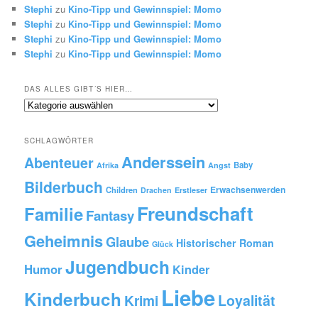
Stephi
zu
Kino-Tipp und Gewinnspiel: Momo
Stephi
zu
Kino-Tipp und Gewinnspiel: Momo
Stephi
zu
Kino-Tipp und Gewinnspiel: Momo
Stephi
zu
Kino-Tipp und Gewinnspiel: Momo
DAS ALLES GIBT´S HIER…
Das
alles
gibt
SCHLAGWÖRTER
´s
Anderssein
hier…
Abenteuer
Baby
Afrika
Angst
Bilderbuch
Erwachsenwerden
Children
Drachen
Erstleser
Freundschaft
Familie
Fantasy
Geheimnis
Glaube
Historischer Roman
Glück
Jugendbuch
Humor
Kinder
Liebe
Kinderbuch
Krimi
Loyalität