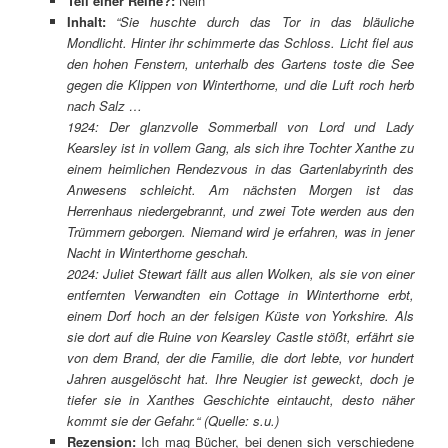
Teil einer Reihe?:
Nein
Inhalt:
“Sie huschte durch das Tor in das bläuliche
Mondlicht. Hinter ihr schimmerte das Schloss. Licht fiel aus
den hohen Fenstern, unterhalb des Gartens toste die See
gegen die Klippen von Winterthorne, und die Luft roch herb
nach Salz …
1924: Der glanzvolle Sommerball von Lord und Lady
Kearsley ist in vollem Gang, als sich ihre Tochter Xanthe zu
einem heimlichen Rendezvous in das Gartenlabyrinth des
Anwesens schleicht. Am nächsten Morgen ist das
Herrenhaus niedergebrannt, und zwei Tote werden aus den
Trümmern geborgen. Niemand wird je erfahren, was in jener
Nacht in Winterthorne geschah.
2024: Juliet Stewart fällt aus allen Wolken, als sie von einer
entfernten Verwandten ein Cottage in Winterthorne erbt,
einem Dorf hoch an der felsigen Küste von Yorkshire. Als
sie dort auf die Ruine von Kearsley Castle stößt, erfährt sie
von dem Brand, der die Familie, die dort lebte, vor hundert
Jahren ausgelöscht hat. Ihre Neugier ist geweckt, doch je
tiefer sie in Xanthes Geschichte eintaucht, desto näher
kommt sie der Gefahr.
“ (Quelle: s.u.)
Rezension:
Ich mag Bücher, bei denen sich verschiedene