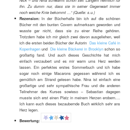
Nick – und Nina schwärmt schon seit Langem heimlich für
ihn. Zu dumm nur, dass sie in seiner Gegenwart immer
noch weiche Knie bekommt …
“ (Quelle: s.u.)
Rezension:
In der Bücherhalle bin ich auf die schönen
Bücher mit den bunten Covern aufmerksam geworden und
wusste gar nicht, dass sie zu einer Reihe gehören.
Trotzdem habe ich mir gleich zwei davon ausgeliehen, weil
ich die ersten beiden Bücher der Autorin
Das kleine Café in
Kopenhagen
und
Die kleine Bäckerei in Brooklyn
schon so
großartig fand. Und auch dieses Geschichte hat mich
einfach verzaubert und es mir warm ums Herz werden
lassen. Ein perfektes erstes Sommerbuch und ich habe
sogar noch einige Macarons gegessen während ich es
gemütlich am Strand gelesen habe. Nina ist einfach eine
großartige und sehr sympathische Frau und die anderen
Teilnehmer des Kurses sowieso – Sebastian dagegen
musste sich erst einen Platz in meinem Herzen erobern….
Ich kann euch dieses bezaubernde Buch wirklich sehr ans
Herz legen.
Bewertung: