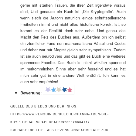
gerne mit starken Frauen, die ihrer Zeit irgendwie voraus
sind, Und genauso ein Buch ist „Die Kryptografin“. Auch
wenn siech die Autorin natürlich einige schriftstellerische
Freiheiten nimmt und nicht alles historische korrekt ist, so
kommt es der Realität doch sehr nahe. Und genau das
Macht den Reiz des Buches aus. Außerdem bin ich selbst
ein ziemlicher Fand non mathematische Rätsel und Codes
und daher war mir Magret gleich sehr sympathisch. Zudem
ist sie auch neurodivers und das gibt es Buch eine weiteres
spannende Facette. Das Buch ist nicht wirklich spannend
im herkömmlichen Sinne aber sehr fesselnd und es hat
mich sehr gut in eine andere Welt entführt. Ich kann es
euch sehr empfehlen!
Bewertung:
QUELLE DES BILDES UND DER INFOS:
HTTPS://WWW.PENGUIN.DE/BUECHER/HANNA-ADEN-DIE-
KRYPTOGRAFIN/PAPERBACK/9783328604112
ICH HABE DIE TITEL ALS REZENSIONSEXEMPLARE ZUR