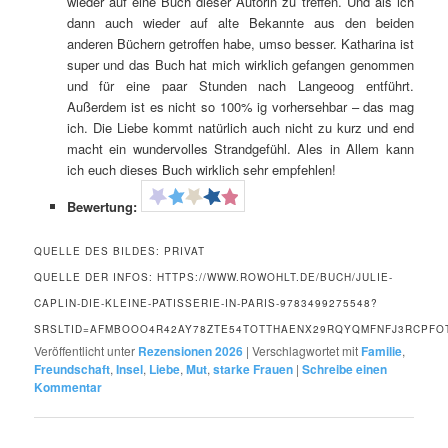
wieder auf eine Buch dieser Autorin zu treffen. Und als ich
dann auch wieder auf alte Bekannte aus den beiden
anderen Büchern getroffen habe, umso besser. Katharina ist
super und das Buch hat mich wirklich gefangen genommen
und für eine paar Stunden nach Langeoog entführt.
Außerdem ist es nicht so 100% ig vorhersehbar – das mag
ich. Die Liebe kommt natürlich auch nicht zu kurz und end
macht ein wundervolles Strandgefühl. Ales in Allem kann
ich euch dieses Buch wirklich sehr empfehlen!
Bewertung:
QUELLE DES BILDES: PRIVAT
QUELLE DER INFOS: HTTPS://WWW.ROWOHLT.DE/BUCH/JULIE-
CAPLIN-DIE-KLEINE-PATISSERIE-IN-PARIS-9783499275548?
SRSLTID=AFMBOOO4R42AY78ZTE54TOTTHAENX29RQYQMFNFJ3RCPF
Veröffentlicht unter
Rezensionen 2026
|
Verschlagwortet mit
Familie
,
Freundschaft
,
Insel
,
Liebe
,
Mut
,
starke Frauen
|
Schreibe einen
Kommentar