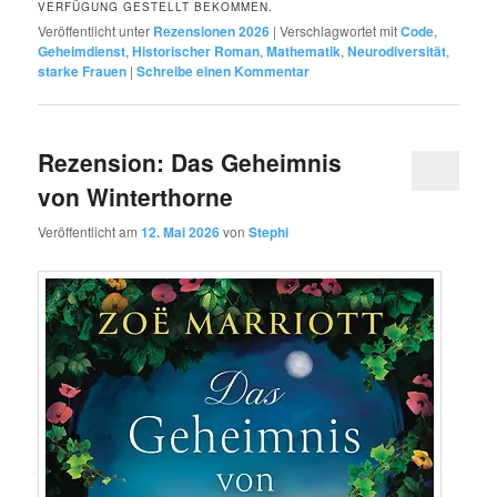
VERFÜGUNG GESTELLT BEKOMMEN.
Veröffentlicht unter
Rezensionen 2026
|
Verschlagwortet mit
Code
,
Geheimdienst
,
Historischer Roman
,
Mathematik
,
Neurodiversität
,
starke Frauen
|
Schreibe einen Kommentar
Rezension: Das Geheimnis
von Winterthorne
Veröffentlicht am
12. Mai 2026
von
Stephi