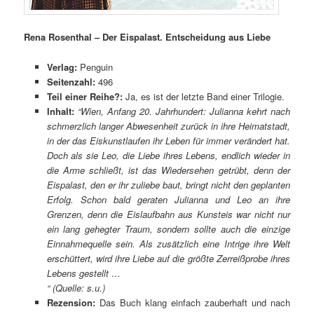
Rena Rosenthal – Der Eispalast. Entscheidung aus Liebe
Verlag:
Penguin
Seitenzahl:
496
Teil einer Reihe?:
Ja, es ist der letzte Band einer Trilogie.
Inhalt:
“Wien, Anfang 20. Jahrhundert: Julianna kehrt nach
schmerzlich langer Abwesenheit zurück in ihre Heimatstadt,
in der das Eiskunstlaufen ihr Leben für immer verändert hat.
Doch als sie Leo, die Liebe ihres Lebens, endlich wieder in
die Arme schließt, ist das Wiedersehen getrübt, denn der
Eispalast, den er ihr zuliebe baut, bringt nicht den geplanten
Erfolg. Schon bald geraten Julianna und Leo an ihre
Grenzen, denn die Eislaufbahn aus Kunsteis war nicht nur
ein lang gehegter Traum, sondern sollte auch die einzige
Einnahmequelle sein. Als zusätzlich eine Intrige ihre Welt
erschüttert, wird ihre Liebe auf die größte Zerreißprobe ihres
Lebens gestellt …
“ (Quelle: s.u.)
Rezension:
Das Buch klang einfach zauberhaft und nach