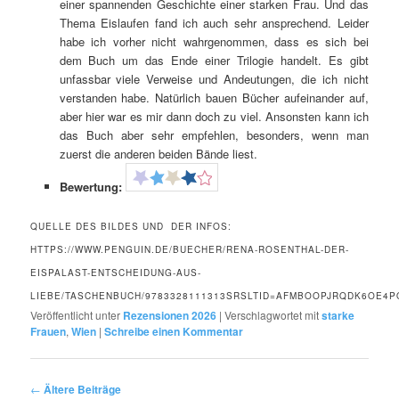
einer spannenden Geschichte einer starken Frau. Und das
Thema Eislaufen fand ich auch sehr ansprechend. Leider
habe ich vorher nicht wahrgenommen, dass es sich bei
dem Buch um das Ende einer Trilogie handelt. Es gibt
unfassbar viele Verweise und Andeutungen, die ich nicht
verstanden habe. Natürlich bauen Bücher aufeinander auf,
aber hier war es mir dann doch zu viel. Ansonsten kann ich
das Buch aber sehr empfehlen, besonders, wenn man
zuerst die anderen beiden Bände liest.
Bewertung:
QUELLE DES BILDES UND DER INFOS:
HTTPS://WWW.PENGUIN.DE/BUECHER/RENA-ROSENTHAL-DER-
EISPALAST-ENTSCHEIDUNG-AUS-
LIEBE/TASCHENBUCH/9783328111313SRSLTID=AFMBOOPJRQDK6OE4
Veröffentlicht unter
Rezensionen 2026
|
Verschlagwortet mit
starke
Frauen
,
Wien
|
Schreibe einen Kommentar
Beitragsnavigation
←
Ältere Beiträge