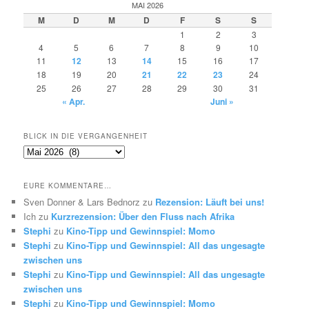
MAI 2026
M
D
M
D
F
S
S
1
2
3
4
5
6
7
8
9
10
11
12
13
14
15
16
17
18
19
20
21
22
23
24
25
26
27
28
29
30
31
« Apr.
Juni »
BLICK IN DIE VERGANGENHEIT
Blick
in
die
EURE KOMMENTARE…
Vergangenheit
Sven Donner & Lars Bednorz
zu
Rezension: Läuft bei uns!
Ich
zu
Kurzrezension: Über den Fluss nach Afrika
Stephi
zu
Kino-Tipp und Gewinnspiel: Momo
Stephi
zu
Kino-Tipp und Gewinnspiel: All das ungesagte
zwischen uns
Stephi
zu
Kino-Tipp und Gewinnspiel: All das ungesagte
zwischen uns
Stephi
zu
Kino-Tipp und Gewinnspiel: Momo