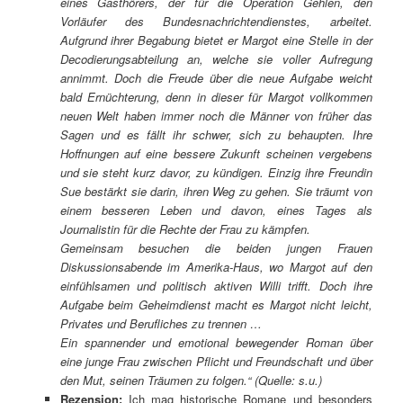
eines Gasthörers, der für die Operation Gehlen, den
Vorläufer des Bundesnachrichtendienstes, arbeitet.
Aufgrund ihrer Begabung bietet er Margot eine Stelle in der
Decodierungsabteilung an, welche sie voller Aufregung
annimmt. Doch die Freude über die neue Aufgabe weicht
bald Ernüchterung, denn in dieser für Margot vollkommen
neuen Welt haben immer noch die Männer von früher das
Sagen und es fällt ihr schwer, sich zu behaupten. Ihre
Hoffnungen auf eine bessere Zukunft scheinen vergebens
und sie steht kurz davor, zu kündigen. Einzig ihre Freundin
Sue bestärkt sie darin, ihren Weg zu gehen. Sie träumt von
einem besseren Leben und davon, eines Tages als
Journalistin für die Rechte der Frau zu kämpfen.
Gemeinsam besuchen die beiden jungen Frauen
Diskussionsabende im Amerika-Haus, wo Margot auf den
einfühlsamen und politisch aktiven Willi trifft. Doch ihre
Aufgabe beim Geheimdienst macht es Margot nicht leicht,
Privates und Berufliches zu trennen …
Ein spannender und emotional bewegender Roman über
eine junge Frau zwischen Pflicht und Freundschaft und über
den Mut, seinen Träumen zu folgen.
“ (Quelle: s.u.)
Rezension:
Ich mag historische Romane und besonders