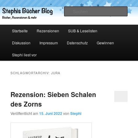
Zum
Zum
primären
sekundären
Such
Inhalt
Inhalt
springen
springen
Stephis Bücher Blog
Hauptmenü
Startseite
Rezensionen
SUB & Leselisten
Diskussion
Impressum
Datenschutz
Gewinnen
Stephi liest vor
SCHLAGWORTARCHIV:
JURA
Rezension: Sieben Schalen
des Zorns
Veröffentlicht am
15. Juni 2022
von
Stephi