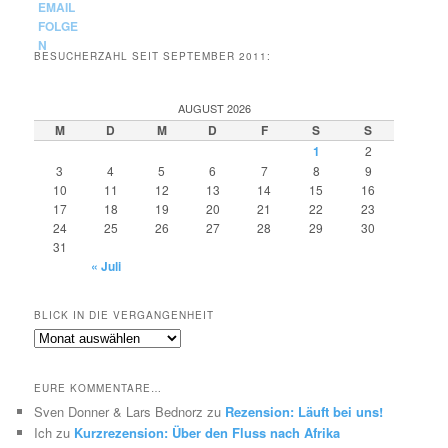
BESUCHERZAHL SEIT SEPTEMBER 2011:
AUGUST 2026
M
D
M
D
F
S
S
1
2
3
4
5
6
7
8
9
10
11
12
13
14
15
16
17
18
19
20
21
22
23
24
25
26
27
28
29
30
31
« Juli
BLICK IN DIE VERGANGENHEIT
Blick
in
die
EURE KOMMENTARE…
Vergangenheit
Sven Donner & Lars Bednorz
zu
Rezension: Läuft bei uns!
Ich
zu
Kurzrezension: Über den Fluss nach Afrika