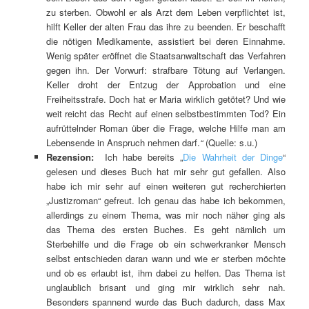
zu sterben. Obwohl er als Arzt dem Leben verpflichtet ist,
hilft Keller der alten Frau das ihre zu beenden. Er beschafft
die nötigen Medikamente, assistiert bei deren Einnahme.
Wenig später eröffnet die Staatsanwaltschaft das Verfahren
gegen ihn. Der Vorwurf: strafbare Tötung auf Verlangen.
Keller droht der Entzug der Approbation und eine
Freiheitsstrafe. Doch hat er Maria wirklich getötet? Und wie
weit reicht das Recht auf einen selbstbestimmten Tod? Ein
aufrüttelnder Roman über die Frage, welche Hilfe man am
Lebensende in Anspruch nehmen darf.
“
(Quelle: s.u.)
Rezension:
Ich habe bereits „
Die Wahrheit der Dinge
“
gelesen und dieses Buch hat mir sehr gut gefallen. Also
habe ich mir sehr auf einen weiteren gut recherchierten
„Justizroman“ gefreut. Ich genau das habe ich bekommen,
allerdings zu einem Thema, was mir noch näher ging als
das Thema des ersten Buches. Es geht nämlich um
Sterbehilfe und die Frage ob ein schwerkranker Mensch
selbst entschieden daran wann und wie er sterben möchte
und ob es erlaubt ist, ihm dabei zu helfen. Das Thema ist
unglaublich brisant und ging mir wirklich sehr nah.
Besonders spannend wurde das Buch dadurch, dass Max