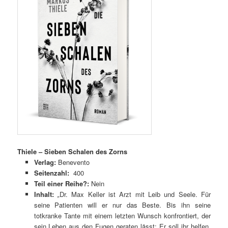
Thiele – Sieben Schalen des Zorns
Verlag:
Benevento
Seitenzahl:
400
Teil einer Reihe?:
Nein
Inhalt:
„
Dr. Max Keller ist Arzt mit Leib und Seele. Für
seine Patienten will er nur das Beste. Bis ihn seine
totkranke Tante mit einem letzten Wunsch konfrontiert, der
sein Leben aus den Fugen geraten lässt: Er soll ihr helfen,