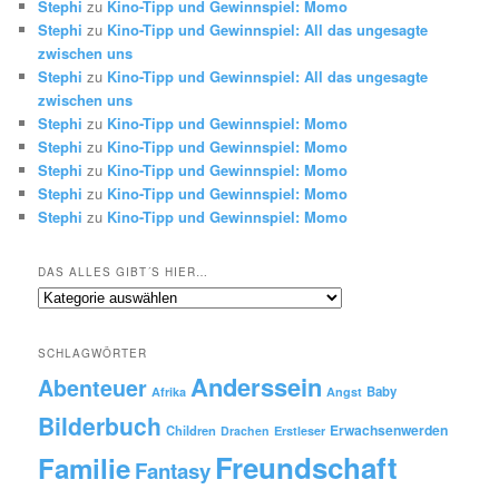
Stephi
zu
Kino-Tipp und Gewinnspiel: Momo
Stephi
zu
Kino-Tipp und Gewinnspiel: All das ungesagte
zwischen uns
Stephi
zu
Kino-Tipp und Gewinnspiel: All das ungesagte
zwischen uns
Stephi
zu
Kino-Tipp und Gewinnspiel: Momo
Stephi
zu
Kino-Tipp und Gewinnspiel: Momo
Stephi
zu
Kino-Tipp und Gewinnspiel: Momo
Stephi
zu
Kino-Tipp und Gewinnspiel: Momo
Stephi
zu
Kino-Tipp und Gewinnspiel: Momo
DAS ALLES GIBT´S HIER…
Das
alles
gibt
SCHLAGWÖRTER
´s
Anderssein
hier…
Abenteuer
Baby
Afrika
Angst
Bilderbuch
Erwachsenwerden
Children
Drachen
Erstleser
Freundschaft
Familie
Fantasy