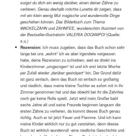
sorgst du dich ein wenig darüber, einen deiner Zähne zu
verlieren. Genau deshalb möchte Lunette dir zeigen, dass
mit ein klein wenig Mut magische und wundervolle Dinge
geschehen können. Das Bilderbuch zum Thema
WACKELZAHN und ZAHNFEE, wunderschön illustriert von
der Bestseller-Illustratorin VALERIA DOCAMPO!“(Quelle:
s.u.)
Rezension:
Ich muss zugeben, dass das Buch schon sehr
lange bei uns „wohnt“ ich es aber irgendwie vergessen
habe, deine Rezension zu schreiben, weil es direkt ins
Kinderzimmer „umgezogen“ ist und ich erst letzte Woche
per Zufall wieder „darüber gestolpert“ bin. Der Grund dafür
ist ganz einfach, denn das Buch ist einfach so großartig
und niedlich, dass meine kleine Tochter es sofort mit in ihr
Zimmer genommen hat und das obwohl bei ihr die Zahnfee
noch gar keine Rolle spielt. Jetzt wird mein Großer bald
sechs Jahre alt und seine Freunde beginnen langsam die
ersten Zähne zu verlieren, da kommt dieses Buch genau
richtig. Auch er ist jetzt Feuer und Flamme. Und ich kann
meine Kinder wirklich nur zu gut verstehen, denn dieses
Buch ist wirklich wundervoll -eine niedliche Geschichte und