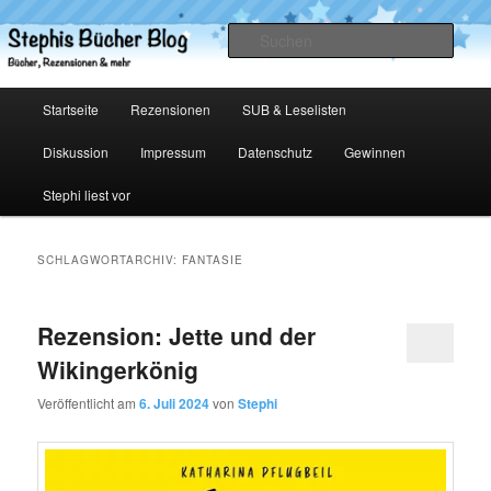
Zum
Zum
primären
sekundären
Such
Inhalt
Inhalt
springen
springen
Stephis Bücher Blog
Hauptmenü
Startseite
Rezensionen
SUB & Leselisten
Diskussion
Impressum
Datenschutz
Gewinnen
Stephi liest vor
SCHLAGWORTARCHIV:
FANTASIE
Rezension: Jette und der
Wikingerkönig
Veröffentlicht am
6. Juli 2024
von
Stephi