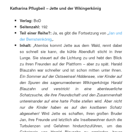
Katharina Pflugbeil – Jette und der Wikingerkönig
Verlag:
BoD
Seitenzahl:
192
Teil einer Reihe?:
Ja, es gibt die Fortsetzung von „
Jan und
der Bernsteinkönig
„.
Inhalt:
„
Atemlos kommt Jette aus dem Wald, rennt dabei
so schnell sie kann, die kühle Abendluft sticht in ihrer
Lunge. Sie steuert auf die Lichtung zu und hebt den Blick
zu ihren Freunden auf der Plattform – aber zu spät. Harald
Blauzahn war schneller und ist schon mitten unter ihnen.
Ein Sommer auf der Ostseeinsel Hiddensee, vier Kinder auf
den Spuren des sagenumwobenen Wikingerkönigs Harald
Blauzahn und verstrickt in eine abenteuerliche
Schatzsuche, die ihre Freundschaft und den Zusammenhalt
untereinander auf eine harte Probe stellen wird. Aber nicht
nur die Kinder haben es auf den kostbaren Schatz
abgesehen!
Wird Jette es schaffen, ihren großen Bruder
Jan, ihre Freunde und letztlich alle Inselbewohner durch die
Turbulenzen und Gefahren hindurchzuführen, um das
Geheimnis von Harald Blauzahn zu ergründen, bevor