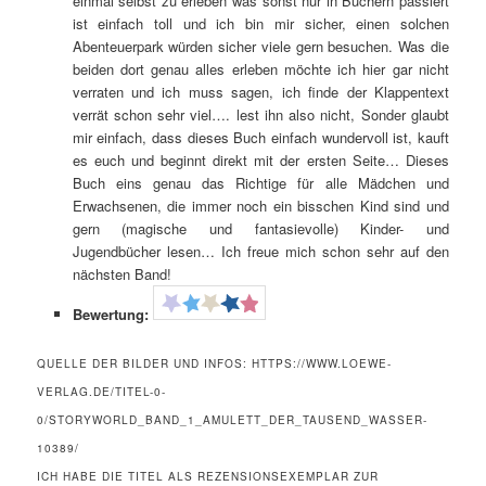
einmal selbst zu erleben was sonst nur in Büchern passiert
ist einfach toll und ich bin mir sicher, einen solchen
Abenteuerpark würden sicher viele gern besuchen. Was die
beiden dort genau alles erleben möchte ich hier gar nicht
verraten und ich muss sagen, ich finde der Klappentext
verrät schon sehr viel…. lest ihn also nicht, Sonder glaubt
mir einfach, dass dieses Buch einfach wundervoll ist, kauft
es euch und beginnt direkt mit der ersten Seite… Dieses
Buch eins genau das Richtige für alle Mädchen und
Erwachsenen, die immer noch ein bisschen Kind sind und
gern (magische und fantasievolle) Kinder- und
Jugendbücher lesen… Ich freue mich schon sehr auf den
nächsten Band!
Bewertung:
QUELLE DER BILDER UND INFOS: HTTPS://WWW.LOEWE-
VERLAG.DE/TITEL-0-
0/STORYWORLD_BAND_1_AMULETT_DER_TAUSEND_WASSER-
10389/
ICH HABE DIE TITEL ALS REZENSIONSEXEMPLAR ZUR