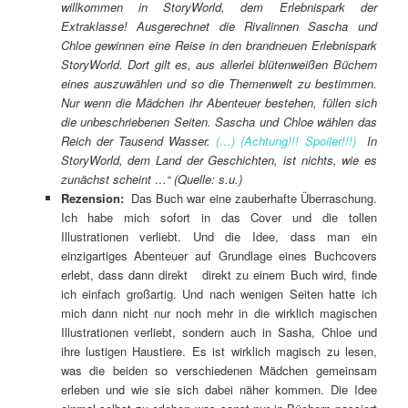
willkommen in StoryWorld, dem Erlebnispark der
Extraklasse! Ausgerechnet die Rivalinnen Sascha und
Chloe gewinnen eine Reise in den brandneuen Erlebnispark
StoryWorld. Dort gilt es, aus allerlei blütenweißen Büchern
eines auszuwählen und so die Themenwelt zu bestimmen.
Nur wenn die Mädchen ihr Abenteuer bestehen, füllen sich
die unbeschriebenen Seiten. Sascha und Chloe wählen das
Reich der Tausend Wasser.
(…) (Achtung!!! Spoiler!!!)
In
StoryWorld, dem Land der Geschichten, ist nichts, wie es
zunächst scheint …
“ (Quelle: s.u.)
Rezension:
Das Buch war eine zauberhafte Überraschung.
Ich habe mich sofort in das Cover und die tollen
Illustrationen verliebt. Und die Idee, dass man ein
einzigartiges Abenteuer auf Grundlage eines Buchcovers
erlebt, dass dann direkt direkt zu einem Buch wird, finde
ich einfach großartig. Und nach wenigen Seiten hatte ich
mich dann nicht nur noch mehr in die wirklich magischen
Illustrationen verliebt, sondern auch in Sasha, Chloe und
ihre lustigen Haustiere. Es ist wirklich magisch zu lesen,
was die beiden so verschiedenen Mädchen gemeinsam
erleben und wie sie sich dabei näher kommen. Die Idee