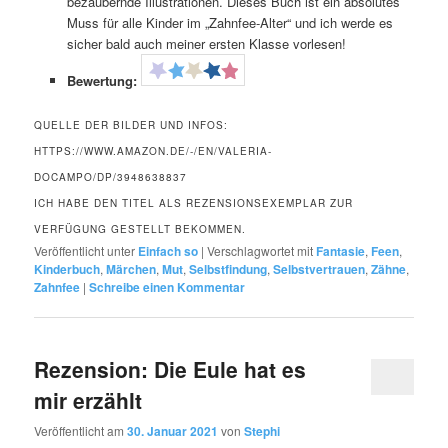
bezaubernde Illustrationen. Dieses Buch ist ein absolutes
Muss für alle Kinder im „Zahnfee-Alter“ und ich werde es
sicher bald auch meiner ersten Klasse vorlesen!
Bewertung:
QUELLE DER BILDER UND INFOS:
HTTPS://WWW.AMAZON.DE/-/EN/VALERIA-
DOCAMPO/DP/3948638837
ICH HABE DEN TITEL ALS REZENSIONSEXEMPLAR ZUR
VERFÜGUNG GESTELLT BEKOMMEN.
Veröffentlicht unter
Einfach so
|
Verschlagwortet mit
Fantasie
,
Feen
,
Kinderbuch
,
Märchen
,
Mut
,
Selbstfindung
,
Selbstvertrauen
,
Zähne
,
Zahnfee
|
Schreibe einen Kommentar
Rezension: Die Eule hat es
mir erzählt
Veröffentlicht am
30. Januar 2021
von
Stephi