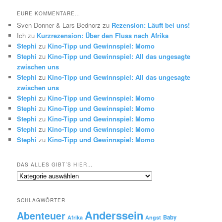
die
EURE KOMMENTARE…
Vergangenheit
Sven Donner & Lars Bednorz
zu
Rezension: Läuft bei uns!
Ich
zu
Kurzrezension: Über den Fluss nach Afrika
Stephi
zu
Kino-Tipp und Gewinnspiel: Momo
Stephi
zu
Kino-Tipp und Gewinnspiel: All das ungesagte
zwischen uns
Stephi
zu
Kino-Tipp und Gewinnspiel: All das ungesagte
zwischen uns
Stephi
zu
Kino-Tipp und Gewinnspiel: Momo
Stephi
zu
Kino-Tipp und Gewinnspiel: Momo
Stephi
zu
Kino-Tipp und Gewinnspiel: Momo
Stephi
zu
Kino-Tipp und Gewinnspiel: Momo
Stephi
zu
Kino-Tipp und Gewinnspiel: Momo
DAS ALLES GIBT´S HIER…
Das
alles
gibt
SCHLAGWÖRTER
´s
Anderssein
hier…
Abenteuer
Baby
Afrika
Angst