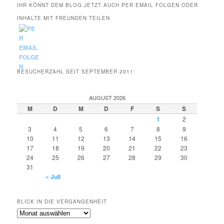
IHR KÖNNT DEM BLOG JETZT AUCH PER EMAIL FOLGEN ODER
INHALTE MIT FREUNDEN TEILEN
BESUCHERZAHL SEIT SEPTEMBER 2011:
AUGUST 2026
M
D
M
D
F
S
S
1
2
3
4
5
6
7
8
9
10
11
12
13
14
15
16
17
18
19
20
21
22
23
24
25
26
27
28
29
30
31
« Juli
BLICK IN DIE VERGANGENHEIT
Blick
in