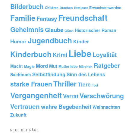
Bilderbuch
Erwachsenwerden
Children
Drachen
Erstleser
Freundschaft
Familie
Fantasy
Geheimnis
Glaube
Historischer Roman
Glück
Jugendbuch
Humor
Kinder
Liebe
Kinderbuch
Krimi
Loyalität
Ratgeber
Mord
Mut
Macht
Magie
Mutterliebe
Märchen
Selbstfindung
Sinn des Lebens
Sachbuch
Thriller
starke Frauen
Tiere
Tod
Vergangenheit
Verschwörung
Verrat
Vertrauen
wahre Begebenheit
Weihnachten
Zukunft
NEUE BEITRÄGE