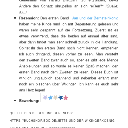
Andere den Schatz skrupellos an sich reißen?
“ (Quelle:
s.u.)
Rezension:
Den ersten Band
Jan und der Bernsteinkönig
haben meine Kinde rund ich mit Begeisterung gelesen und
waren sehr gespannt auf die Fortsetzung. Zuerst ist es
etwas verwirrend, dass die beiden auf einmal älter sind,
aber dann findet man sehr schnell zurück in die Handlung.
Solltet ihr den ersten Band noch nicht kennen, empfehlen
ich euch dringend, diesen vorher zu lesen. Man versteht
den zweiten Band zwar auch so, aber es gibt jede Menge
Anspielungen und so würde es keinen Spaß machen, den
ersten Band nach dem Zweiten zu lesen. Dieses Buch ist
wirklich unglaublich spannend und nebenbei erfährt man
noch ein bisschen über Wikinger. Ich kann es euch sehr
ans Herz legen!
Bewertung:
QUELLE DES BILDES UND DER INFOS:
HTTPS://BUCHSHOP.BOD.DE/JETTE-UND-DER-WIKINGERKOENIG-
KATHARINA-PFLUGBEIL-9783758390272