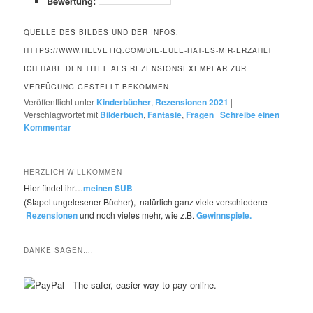
Bewertung:
QUELLE DES BILDES UND DER INFOS:
HTTPS://WWW.HELVETIQ.COM/DIE-EULE-HAT-ES-MIR-ERZAHLT
ICH HABE DEN TITEL ALS REZENSIONSEXEMPLAR ZUR
VERFÜGUNG GESTELLT BEKOMMEN.
Veröffentlicht unter
Kinderbücher
,
Rezensionen 2021
|
Verschlagwortet mit
Bilderbuch
,
Fantasie
,
Fragen
|
Schreibe einen
Kommentar
HERZLICH WILLKOMMEN
Hier findet ihr…
meinen SUB
(Stapel ungelesener Bücher), natürlich ganz viele verschiedene
Rezensionen
und noch vieles mehr, wie z.B.
Gewinnspiele.
DANKE SAGEN….