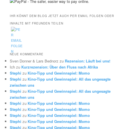
IHR KÖNNT DEM BLOG JETZT AUCH PER EMAIL FOLGEN ODER
INHALTE MIT FREUNDEN TEILEN
NEUE KOMMENTARE
Sven Donner & Lars Bednorz
zu
Rezension: Läuft bei uns!
Ich
zu
Kurzrezension: Über den Fluss nach Afrika
Stephi
zu
Kino-Tipp und Gewinnspiel: Momo
Stephi
zu
Kino-Tipp und Gewinnspiel: All das ungesagte
zwischen uns
Stephi
zu
Kino-Tipp und Gewinnspiel: All das ungesagte
zwischen uns
Stephi
zu
Kino-Tipp und Gewinnspiel: Momo
Stephi
zu
Kino-Tipp und Gewinnspiel: Momo
Stephi
zu
Kino-Tipp und Gewinnspiel: Momo
Stephi
zu
Kino-Tipp und Gewinnspiel: Momo
Stephi
zu
Kino-Tipp und Gewinnspiel: Momo