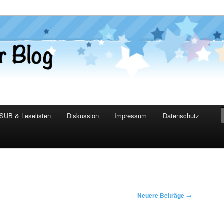
er Blog
SUB & Leselisten
Diskussion
Impressum
Datenschutz
Neuere Beiträge
→