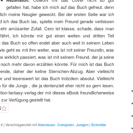
Rezension:
gefallen hat, habe ich mich auf das Buch gefreut, denn
klich meine Neugier geweckt. Bei der ersten Seite war ich
 ich das Buch las, spielte mein Freund gerade verbissen
ehr amüsanter Zufall. Cero ist klasse, schade, dass man
fährt, ich könnte mir gut einen weiten und dritten Teil
il das Buch so offen endet aber auch weil in seinem Leben
(wie geht es mit ihm weiter, was ist mit seiner Freundin, was
 wirklich passiert, was ist mit seinem Freund, der ja seine
 noch mehr davon erzählen könnte. Für mich ist das Buch
ende, daher der keline Sternchen-Abzug. Aber vielleicht
 und lesenswert ist das Buch trotzdem absolut. Vielleicht
für die Jungs , die ja dentenziell eher nicht so gern lesen.
ction-fantasy-verlag der mir dieses eBook freundlicherweise
ur Verfügung gestellt hat.
14
|
Verschlagwortet mit
Abenteuer
,
Computer
,
Jungen
|
Schreibe