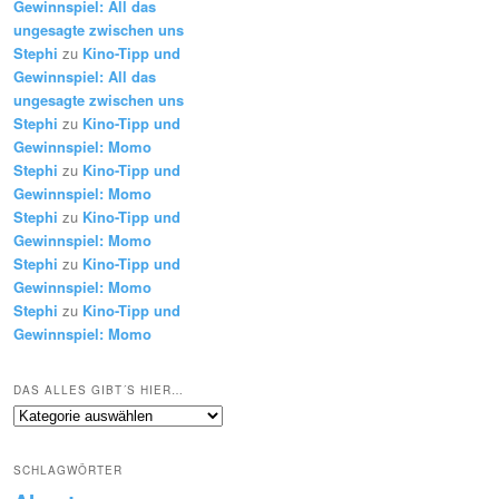
Gewinnspiel: All das
ungesagte zwischen uns
Stephi
zu
Kino-Tipp und
Gewinnspiel: All das
ungesagte zwischen uns
Stephi
zu
Kino-Tipp und
Gewinnspiel: Momo
Stephi
zu
Kino-Tipp und
Gewinnspiel: Momo
Stephi
zu
Kino-Tipp und
Gewinnspiel: Momo
Stephi
zu
Kino-Tipp und
Gewinnspiel: Momo
Stephi
zu
Kino-Tipp und
Gewinnspiel: Momo
DAS ALLES GIBT´S HIER…
Das
alles
gibt
SCHLAGWÖRTER
´s
hier…