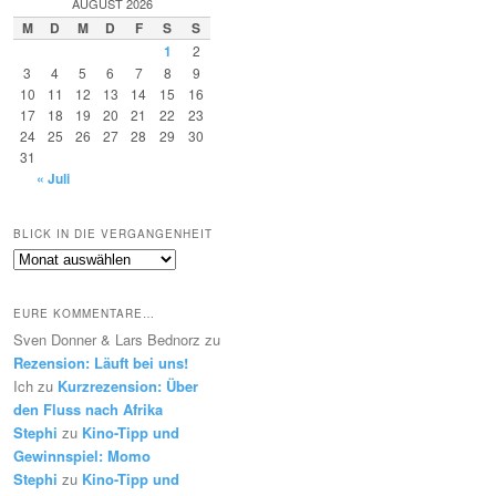
AUGUST 2026
M
D
M
D
F
S
S
1
2
3
4
5
6
7
8
9
10
11
12
13
14
15
16
17
18
19
20
21
22
23
24
25
26
27
28
29
30
31
« Juli
BLICK IN DIE VERGANGENHEIT
Blick
in
die
EURE KOMMENTARE…
Vergangenheit
Sven Donner & Lars Bednorz
zu
Rezension: Läuft bei uns!
Ich
zu
Kurzrezension: Über
den Fluss nach Afrika
Stephi
zu
Kino-Tipp und
Gewinnspiel: Momo
Stephi
zu
Kino-Tipp und