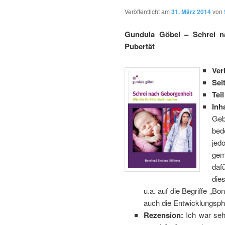
Veröffentlicht am
31. März 2014
von
Gundula Göbel
– Schrei n
Pubertät
Ver
Sei
Tei
Inha
Geb
bed
jed
gem
daf
die
u.a. auf die Begriffe „Bo
auch die Entwicklungsph
Rezension:
Ich war seh