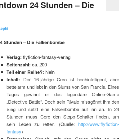
ntdown 24 Stunden – Die
tephi
 24 Stunden – Die Falkenbombe
Verlag:
flyfiction-fantasy-verlag
Seitenzahl:
ca. 200
Teil einer Reihe?:
Nein
Inhalt:
Der
16-jährige Cero ist hochintelligent, aber
bettelarm und lebt in den Slums von San
Francis. Eines
Tages gewinnt er das
legendäre Online-Game
„Detective Battle“.
Doch sein Rivale missgönnt ihm den
Sieg und
setzt eine Falkenbombe auf ihn an. In 24
Stunden muss Cero den Stopp-Schalter
finden, um
sein Leben zu retten. (Quelle:
http://www.flyfiction-
fantasy
)
Obwohl mir das Cover nicht so gut