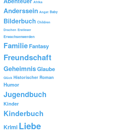
Abenteuer
Afrika
Anderssein
Baby
Angst
Bilderbuch
Children
Drachen
Erstleser
Erwachsenwerden
Familie
Fantasy
Freundschaft
Geheimnis
Glaube
Historischer Roman
Glück
Humor
Jugendbuch
Kinder
Kinderbuch
Liebe
Krimi