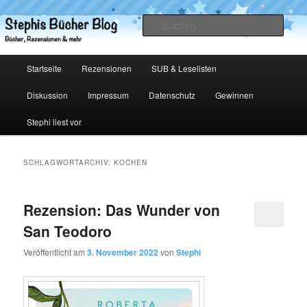
Zum
Zum
primären
sekundären
Such
Inhalt
Inhalt
springen
springen
Stephis Bücher Blog
Hauptmenü
Startseite
Rezensionen
SUB & Leselisten
Diskussion
Impressum
Datenschutz
Gewinnen
Stephi liest vor
SCHLAGWORTARCHIV:
KOCHEN
Rezension: Das Wunder von
San Teodoro
Veröffentlicht am
3. November 2022
von
Stephi