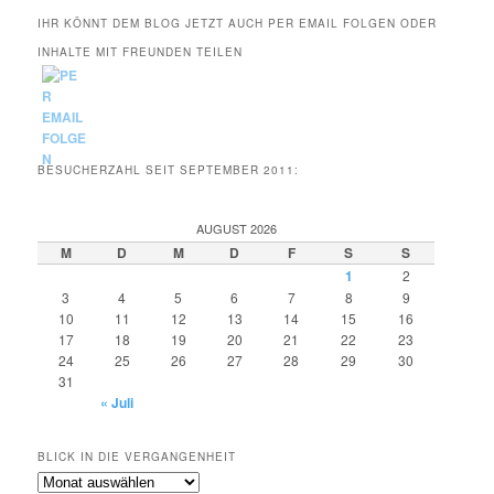
IHR KÖNNT DEM BLOG JETZT AUCH PER EMAIL FOLGEN ODER
INHALTE MIT FREUNDEN TEILEN
BESUCHERZAHL SEIT SEPTEMBER 2011:
AUGUST 2026
M
D
M
D
F
S
S
1
2
3
4
5
6
7
8
9
10
11
12
13
14
15
16
17
18
19
20
21
22
23
24
25
26
27
28
29
30
31
« Juli
BLICK IN DIE VERGANGENHEIT
Blick