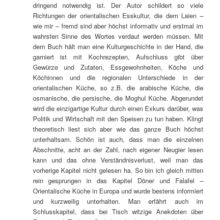
dringend notwendig ist. Der Autor schildert so viele
Richtungen der orientalischen Esskultur, die dem Laien –
wie mir – fremd sind aber höchst informativ und erstmal im
wahrsten Sinne des Wortes verdaut werden müssen. Mit
dem Buch hält man eine Kulturgeschichte in der Hand, die
garniert ist mit Kochrezepten, Aufschluss gibt über
Gewürze und Zutaten, Essgewohnheiten, Köche und
Köchinnen und die regionalen Unterschiede in der
orientalischen Küche, so z.B. die arabische Küche, die
osmanische, die persische, die Moghul Küche. Abgerundet
wird die einzigartige Kultur durch einen Exkurs darüber, was
Politik und Wirtschaft mit den Speisen zu tun haben. Klingt
theoretisch liest sich aber wie das ganze Buch höchst
unterhaltsam. Schön ist auch, dass man die einzelnen
Abschnitte, acht an der Zahl, nach eigener Neugier lesen
kann und das ohne Verständnisverlust, weil man das
vorherige Kapitel nicht gelesen ha. So bin ich gleich mitten
rein gesprungen in das Kapitel Döner und Falafel –
Orientalische Küche in Europa und wurde bestens informiert
und kurzweilig unterhalten. Man erfährt auch im
Schlusskapitel, dass bei Tisch witzige Anekdoten über