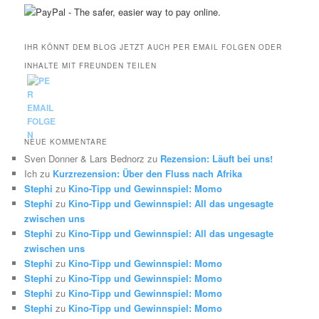
IHR KÖNNT DEM BLOG JETZT AUCH PER EMAIL FOLGEN ODER
INHALTE MIT FREUNDEN TEILEN
NEUE KOMMENTARE
Sven Donner & Lars Bednorz
zu
Rezension: Läuft bei uns!
Ich
zu
Kurzrezension: Über den Fluss nach Afrika
Stephi
zu
Kino-Tipp und Gewinnspiel: Momo
Stephi
zu
Kino-Tipp und Gewinnspiel: All das ungesagte
zwischen uns
Stephi
zu
Kino-Tipp und Gewinnspiel: All das ungesagte
zwischen uns
Stephi
zu
Kino-Tipp und Gewinnspiel: Momo
Stephi
zu
Kino-Tipp und Gewinnspiel: Momo
Stephi
zu
Kino-Tipp und Gewinnspiel: Momo
Stephi
zu
Kino-Tipp und Gewinnspiel: Momo