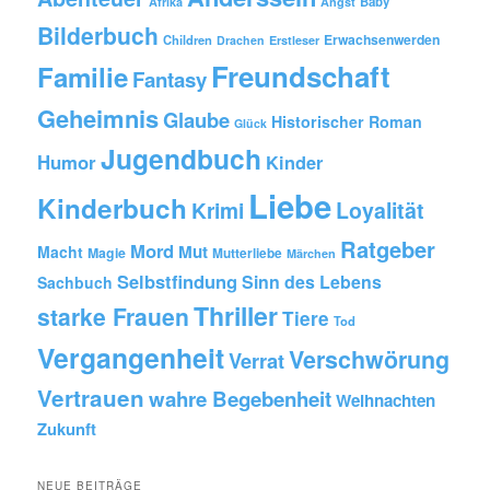
Baby
Afrika
Angst
Bilderbuch
Erwachsenwerden
Children
Drachen
Erstleser
Freundschaft
Familie
Fantasy
Geheimnis
Glaube
Historischer Roman
Glück
Jugendbuch
Humor
Kinder
Liebe
Kinderbuch
Krimi
Loyalität
Ratgeber
Mord
Mut
Macht
Magie
Mutterliebe
Märchen
Selbstfindung
Sinn des Lebens
Sachbuch
Thriller
starke Frauen
Tiere
Tod
Vergangenheit
Verschwörung
Verrat
Vertrauen
wahre Begebenheit
Weihnachten
Zukunft
NEUE BEITRÄGE