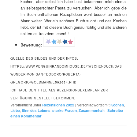
kochen, aber selbst ich habe Lust bekommen mich einmal
an selbstgerechter Pasta zu versuchen. Aber ich gebe die
im Buch enthaltenen Rezeptideen wohl besser an meinen
Mann weiter. Wer ein schönes Buch sucht und das Kochen
liebt, der ist mit diesem Buch genau richtig und alle anderen
sollten es trotzdem lesen!!!
Bewertung:
QUELLE DES BILDES UND DER INFOS:
HTTPS://WWW.PENGUINRANDOMHOUSE.DE/TASCHENBUCH/DAS-
WUNDER-VON-SAN-TEODORO/ROBERTA-
GREGORIO/GOLDMANN/E592694.RHD
ICH HABE DEN TITEL ALS REZENSIONSEXEMPLAR ZUR
VERFÜGUNG GESTELLT BEKOMMEN.
Veröffentlicht unter
Rezensionen 2022
|
Verschlagwortet mit
Kochen
,
Liebe
,
Sinn des Lebens
,
starke Frauen
,
Zusammenhalt
|
Schreibe
einen Kommentar