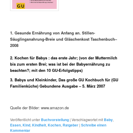
1.
Gesunde Ernährung von Anfang an. Stillen-
Säuglingsnahrung-Breie und Gläschenkost
Taschenbuch
–
2008
2. Kochen für Babys : das erste Jahr; (von der Muttermilch
bis zum ersten Brei; was ist bei der Babyernährung zu
beachten?; mit den 10 GU-Erfolgstipps)
3. Babys u
nd Kleinkinder, Das große GU Kochbuch für (GU
Familienküche)
Gebundene Ausgabe
– 5. März 2007
Quelle der Bilder: www.amazon.de
Veröffentlicht unter
Buchvorstellung
|
Verschlagwortet mit
Baby
,
Essen
,
Kind
,
Kindheit
,
Kochen
,
Ratgeber
|
Schreibe einen
Kommentar