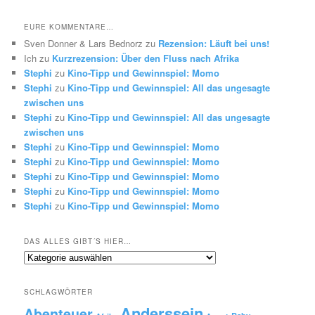
in
die
EURE KOMMENTARE…
Vergangenheit
Sven Donner & Lars Bednorz
zu
Rezension: Läuft bei uns!
Ich
zu
Kurzrezension: Über den Fluss nach Afrika
Stephi
zu
Kino-Tipp und Gewinnspiel: Momo
Stephi
zu
Kino-Tipp und Gewinnspiel: All das ungesagte
zwischen uns
Stephi
zu
Kino-Tipp und Gewinnspiel: All das ungesagte
zwischen uns
Stephi
zu
Kino-Tipp und Gewinnspiel: Momo
Stephi
zu
Kino-Tipp und Gewinnspiel: Momo
Stephi
zu
Kino-Tipp und Gewinnspiel: Momo
Stephi
zu
Kino-Tipp und Gewinnspiel: Momo
Stephi
zu
Kino-Tipp und Gewinnspiel: Momo
DAS ALLES GIBT´S HIER…
Das
alles
gibt
SCHLAGWÖRTER
´s
Anderssein
hier…
Abenteuer