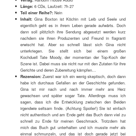
Länge:
6 CDs, Laufzeit: 7h 27
Teil einer Reihe?:
Nein
Inhalt:
Gina Boxton ist Köchin mit Leib und Seele und
eigentlich geht es in ihrem Leben gerade aufwärts. Doch
dann soll plötzlich ihre Sendung abgesetzt werden kurz
nachdem sie ihren Produzenten und Freund in flagranti
erwischt hat. Aber so schnell lässt sich Gina nicht
unterkriegen. Sie stellt sich bei einem großen
Kochduell Tate Moody, der momentan der Top-Koch der
Szene ist. Dabei muss sie nicht nur mit den Zutaten für ihre
Gerichte und deren Zubereitung kämpfen…
Rezension:
Zuerst war ich ein wenig skeptisch, doch dann
habe ich durchaus Gefallen an der Geschichte gefunden.
Gina ist mir nach und nach immer mehr ans Herz
gewachsen und später sogar Tate. Allerdings muss ich
sagen, dass ich die Entwicklung zwischen den Beiden
irgendwie seltsam finde. (Achtung Spoiler!) Sie ist einfach
nicht authentisch und am Ende geht das Buch dann viel zu
schnell zu Ende für meinen Geschmack. Trotzdem hat
mich das Buch gut unterhalten und ich musste mehr als
einmal schmunzeln, und das ist doch gerade jetzt bei