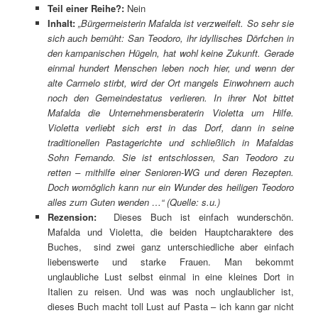
Teil einer Reihe?:
Nein
Inhalt:
„Bürgermeisterin Mafalda ist verzweifelt. So sehr sie
sich auch bemüht: San Teodoro, ihr idyllisches Dörfchen in
den kampanischen Hügeln, hat wohl keine Zukunft. Gerade
einmal hundert Menschen leben noch hier, und wenn der
alte Carmelo stirbt, wird der Ort mangels Einwohnern auch
noch den Gemeindestatus verlieren. In ihrer Not bittet
Mafalda die Unternehmensberaterin Violetta um Hilfe.
Violetta verliebt sich erst in das Dorf, dann in seine
traditionellen Pastagerichte und schließlich in Mafaldas
Sohn Fernando. Sie ist entschlossen, San Teodoro zu
retten – mithilfe einer Senioren-WG und deren Rezepten.
Doch womöglich kann nur ein Wunder des heiligen Teodoro
alles zum Guten wenden …“ (Quelle: s.u.)
Rezension:
Dieses Buch ist einfach wunderschön.
Mafalda und Violetta, die beiden Hauptcharaktere des
Buches, sind zwei ganz unterschiedliche aber einfach
liebenswerte und starke Frauen. Man bekommt
unglaubliche Lust selbst einmal in eine kleines Dort in
Italien zu reisen. Und was was noch unglaublicher ist,
dieses Buch macht toll Lust auf Pasta – ich kann gar nicht