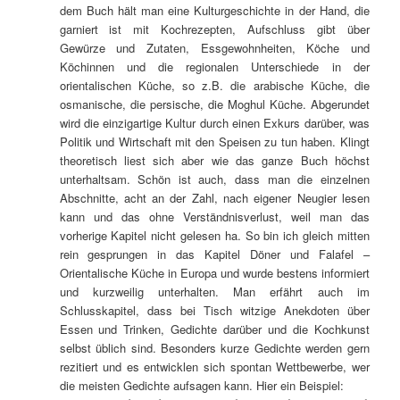
dem Buch hält man eine Kulturgeschichte in der Hand, die
garniert ist mit Kochrezepten, Aufschluss gibt über
Gewürze und Zutaten, Essgewohnheiten, Köche und
Köchinnen und die regionalen Unterschiede in der
orientalischen Küche, so z.B. die arabische Küche, die
osmanische, die persische, die Moghul Küche. Abgerundet
wird die einzigartige Kultur durch einen Exkurs darüber, was
Politik und Wirtschaft mit den Speisen zu tun haben. Klingt
theoretisch liest sich aber wie das ganze Buch höchst
unterhaltsam. Schön ist auch, dass man die einzelnen
Abschnitte, acht an der Zahl, nach eigener Neugier lesen
kann und das ohne Verständnisverlust, weil man das
vorherige Kapitel nicht gelesen ha. So bin ich gleich mitten
rein gesprungen in das Kapitel Döner und Falafel –
Orientalische Küche in Europa und wurde bestens informiert
und kurzweilig unterhalten. Man erfährt auch im
Schlusskapitel, dass bei Tisch witzige Anekdoten über
Essen und Trinken, Gedichte darüber und die Kochkunst
selbst üblich sind. Besonders kurze Gedichte werden gern
rezitiert und es entwicklen sich spontan Wettbewerbe, wer
die meisten Gedichte aufsagen kann. Hier ein Beispiel: