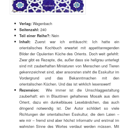
Verlag:
Wagenbach
Seitenzahl:
240
Teil einer Reihe?:
Nein
Inhalt:
Zuerst war ich enttäuscht: Ich hatte ein
orientalisches Kochbuch erwartet mit appetitanregenden
Bilder der Opulenten Küche des Orients. Doch weit gefehlt:
Zwar gibt es Rezepte, die, außer dass sie hellgrau unterlegt
sind mit zauberhaften Miniaturen von Menschen und Tieren
gekennzeichnet sind, aber ansonsten steht die Esskultur im
Vordergrund und das Bekanntmachen mit den
orientalischen Küchen. Und das ist wirklich lesenswert!
Rezension:
Wie immer ist die Umschlaggestaltung
zauberhaft: ein in Blautönen gehaltenes Mosaik aus dem
Orient, dazu ein dunkelblaues Lesebändchen, das auch
dringend notwendig ist. Der Autor schildert so viele
Richtungen der orientalischen Esskultur, die dem Laien –
wie mir – fremd sind aber höchst informativ und erstmal im
wahrsten Sinne des Wortes verdaut werden müssen. Mit