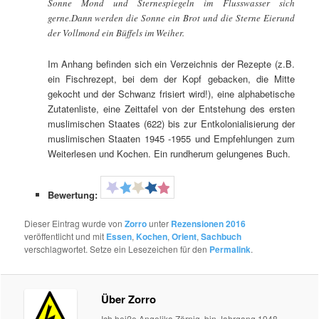
Sonne Mond und Sternespiegeln im Flusswasser sich
gerne.Dann werden die Sonne ein Brot und die Sterne Eierund
der Vollmond ein Büffels im Weiher.
Im Anhang befinden sich ein Verzeichnis der Rezepte (z.B.
ein Fischrezept, bei dem der Kopf gebacken, die Mitte
gekocht und der Schwanz frisiert wird!), eine alphabetische
Zutatenliste, eine Zeittafel von der Entstehung des ersten
muslimischen Staates (622) bis zur Entkolonialisierung der
muslimischen Staaten 1945 -1955 und Empfehlungen zum
Weiterlesen und Kochen. Ein rundherum gelungenes Buch.
Bewertung:
Dieser Eintrag wurde von
Zorro
unter
Rezensionen 2016
veröffentlicht und mit
Essen
,
Kochen
,
Orient
,
Sachbuch
verschlagwortet. Setze ein Lesezeichen für den
Permalink
.
Über Zorro
Ich heiße Angelika Zörnig, bin Jahrgang 1948