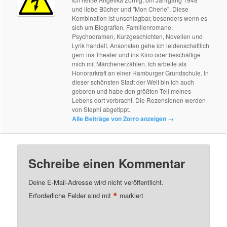
und liebe Bücher und "Mon Cherie". Diese
Kombination ist unschlagbar, besonders wenn es
sich um Biografien, Familienromane,
Psychodramen, Kurzgeschichten, Novellen und
Lyrik handelt. Ansonsten gehe ich leidenschaftlich
gern ins Theater und ins Kino oder beschäftige
mich mit Märchenerzählen. Ich arbeite als
Honorarkraft an einer Hamburger Grundschule. In
dieser schönsten Stadt der Welt bin ich auch
geboren und habe den größten Teil meines
Lebens dort verbracht. Die Rezensionen werden
von Stephi abgetippt.
Alle Beiträge von Zorro anzeigen
→
Schreibe einen Kommentar
Deine E-Mail-Adresse wird nicht veröffentlicht.
*
Erforderliche Felder sind mit
markiert