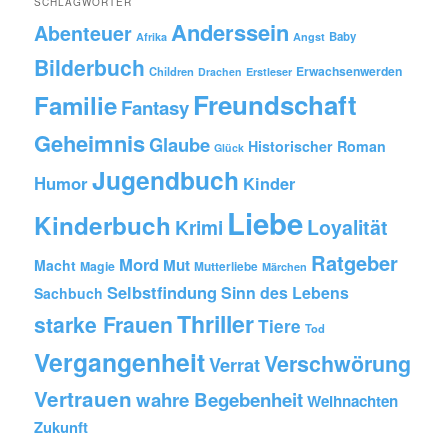
SCHLAGWÖRTER
´s
Anderssein
hier…
Abenteuer
Baby
Afrika
Angst
Bilderbuch
Erwachsenwerden
Children
Drachen
Erstleser
Freundschaft
Familie
Fantasy
Geheimnis
Glaube
Historischer Roman
Glück
Jugendbuch
Humor
Kinder
Liebe
Kinderbuch
Krimi
Loyalität
Ratgeber
Mord
Mut
Macht
Magie
Mutterliebe
Märchen
Selbstfindung
Sinn des Lebens
Sachbuch
Thriller
starke Frauen
Tiere
Tod
Vergangenheit
Verschwörung
Verrat
Vertrauen
wahre Begebenheit
Weihnachten
Zukunft