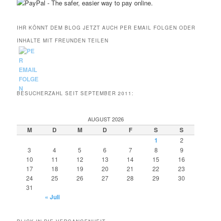
IHR KÖNNT DEM BLOG JETZT AUCH PER EMAIL FOLGEN ODER
INHALTE MIT FREUNDEN TEILEN
BESUCHERZAHL SEIT SEPTEMBER 2011:
AUGUST 2026
M
D
M
D
F
S
S
1
2
3
4
5
6
7
8
9
10
11
12
13
14
15
16
17
18
19
20
21
22
23
24
25
26
27
28
29
30
31
« Juli