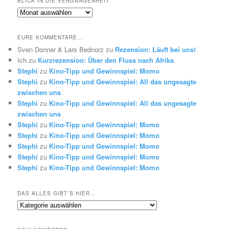
BLICK IN DIE VERGANGENHEIT
Blick
in
die
EURE KOMMENTARE…
Vergangenheit
Sven Donner & Lars Bednorz
zu
Rezension: Läuft bei uns!
Ich
zu
Kurzrezension: Über den Fluss nach Afrika
Stephi
zu
Kino-Tipp und Gewinnspiel: Momo
Stephi
zu
Kino-Tipp und Gewinnspiel: All das ungesagte
zwischen uns
Stephi
zu
Kino-Tipp und Gewinnspiel: All das ungesagte
zwischen uns
Stephi
zu
Kino-Tipp und Gewinnspiel: Momo
Stephi
zu
Kino-Tipp und Gewinnspiel: Momo
Stephi
zu
Kino-Tipp und Gewinnspiel: Momo
Stephi
zu
Kino-Tipp und Gewinnspiel: Momo
Stephi
zu
Kino-Tipp und Gewinnspiel: Momo
DAS ALLES GIBT´S HIER…
Das
alles
gibt