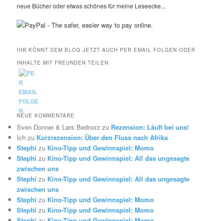
neue Bücher oder etwas schönes für meine Leseecke...
IHR KÖNNT DEM BLOG JETZT AUCH PER EMAIL FOLGEN ODER
INHALTE MIT FREUNDEN TEILEN
NEUE KOMMENTARE
Sven Donner & Lars Bednorz
zu
Rezension: Läuft bei uns!
Ich
zu
Kurzrezension: Über den Fluss nach Afrika
Stephi
zu
Kino-Tipp und Gewinnspiel: Momo
Stephi
zu
Kino-Tipp und Gewinnspiel: All das ungesagte
zwischen uns
Stephi
zu
Kino-Tipp und Gewinnspiel: All das ungesagte
zwischen uns
Stephi
zu
Kino-Tipp und Gewinnspiel: Momo
Stephi
zu
Kino-Tipp und Gewinnspiel: Momo
Stephi
zu
Kino-Tipp und Gewinnspiel: Momo