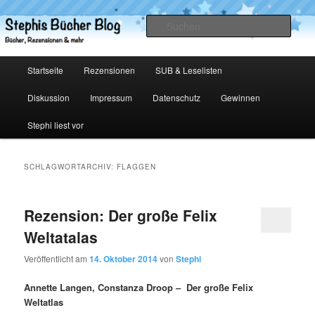
Zum
Zum
primären
sekundären
Such
Inhalt
Inhalt
springen
springen
Stephis Bücher Blog
Hauptmenü
Startseite
Rezensionen
SUB & Leselisten
Diskussion
Impressum
Datenschutz
Gewinnen
Stephi liest vor
SCHLAGWORTARCHIV:
FLAGGEN
Rezension: Der große Felix
Weltatalas
Veröffentlicht am
14. Oktober 2014
von
Stephi
Annette Langen, Constanza Droop – Der große Felix
Weltatlas