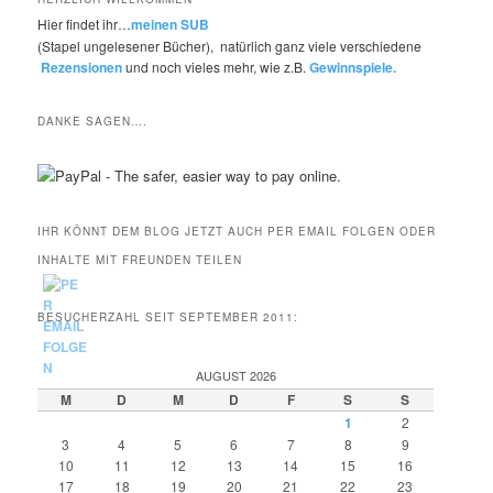
Hier findet ihr…
meinen SUB
(Stapel ungelesener Bücher), natürlich ganz viele verschiedene
Rezensionen
und noch vieles mehr, wie z.B.
Gewinnspiele.
DANKE SAGEN….
IHR KÖNNT DEM BLOG JETZT AUCH PER EMAIL FOLGEN ODER
INHALTE MIT FREUNDEN TEILEN
BESUCHERZAHL SEIT SEPTEMBER 2011:
AUGUST 2026
M
D
M
D
F
S
S
1
2
3
4
5
6
7
8
9
10
11
12
13
14
15
16
17
18
19
20
21
22
23