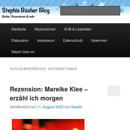
Zum
Zum
primären
sekundären
Such
Inhalt
Inhalt
springen
springen
Stephis Bücher Blog
Hauptmenü
Startseite
Rezensionen
SUB & Leselisten
Diskussion
Impressum
Datenschutz
Gewinnen
Stephi liest vor
SCHLAGWORTARCHIV:
ANTISEMITISMUS
Rezension: Mareike Klee –
erzähl ich morgen
Veröffentlicht am
11. August 2025
von
Stephi