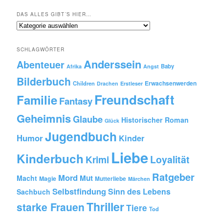
DAS ALLES GIBT´S HIER…
Das
alles
gibt
SCHLAGWÖRTER
´s
Anderssein
hier…
Abenteuer
Baby
Afrika
Angst
Bilderbuch
Erwachsenwerden
Children
Drachen
Erstleser
Freundschaft
Familie
Fantasy
Geheimnis
Glaube
Historischer Roman
Glück
Jugendbuch
Humor
Kinder
Liebe
Kinderbuch
Krimi
Loyalität
Ratgeber
Mord
Mut
Macht
Magie
Mutterliebe
Märchen
Selbstfindung
Sinn des Lebens
Sachbuch
Thriller
starke Frauen
Tiere
Tod