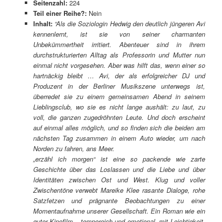
Seitenzahl:
224
Teil einer Reihe?:
Nein
Inhalt:
“Als die Soziologin Hedwig den deutlich jüngeren Avi
kennenlernt, ist sie von seiner charmanten
Unbekümmertheit irritiert. Abenteuer sind in ihrem
durchstrukturierten Alltag als Professorin und Mutter nun
einmal nicht vorgesehen. Aber was hilft das, wenn einer so
hartnäckig bleibt … Avi, der als erfolgreicher DJ und
Produzent in der Berliner Musikszene unterwegs ist,
überredet sie zu einem gemeinsamen Abend in seinem
Lieblingsclub, wo sie es nicht lange aushält: zu laut, zu
voll, die ganzen zugedröhnten Leute. Und doch erscheint
auf einmal alles möglich, und so finden sich die beiden am
nächsten Tag zusammen in einem Auto wieder, um nach
Norden zu fahren, ans Meer.
„erzähl ich morgen“ ist eine so packende wie zarte
Geschichte über das Loslassen und die Liebe und über
Identitäten zwischen Ost und West. Klug und voller
Zwischentöne verwebt Mareike Klee rasante Dialoge, rohe
Satzfetzen und prägnante Beobachtungen zu einer
Momentaufnahme unserer Gesellschaft. Ein Roman wie ein
guter Kinofilm – temporeich und emotional, mit Leichtigkeit,