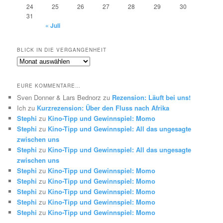
24
25
26
27
28
29
30
31
« Juli
BLICK IN DIE VERGANGENHEIT
Blick
in
die
EURE KOMMENTARE…
Vergangenheit
Sven Donner & Lars Bednorz
zu
Rezension: Läuft bei uns!
Ich
zu
Kurzrezension: Über den Fluss nach Afrika
Stephi
zu
Kino-Tipp und Gewinnspiel: Momo
Stephi
zu
Kino-Tipp und Gewinnspiel: All das ungesagte
zwischen uns
Stephi
zu
Kino-Tipp und Gewinnspiel: All das ungesagte
zwischen uns
Stephi
zu
Kino-Tipp und Gewinnspiel: Momo
Stephi
zu
Kino-Tipp und Gewinnspiel: Momo
Stephi
zu
Kino-Tipp und Gewinnspiel: Momo
Stephi
zu
Kino-Tipp und Gewinnspiel: Momo
Stephi
zu
Kino-Tipp und Gewinnspiel: Momo