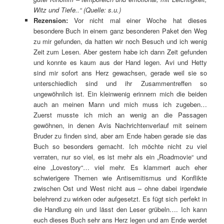
Witz und Tiefe..“ (Quelle: s.u.)
Rezension:
Vor nicht mal einer Woche hat dieses
besondere Buch in einem ganz besonderen Paket den Weg
zu mir gefunden, da hatten wir noch Besuch und ich wenig
Zeit zum Lesen. Aber gestern habe ich dann Zeit gefunden
und konnte es kaum aus der Hand legen. Avi und Hetty
sind mir sofort ans Herz gewachsen, gerade weil sie so
unterschiedlich sind und ihr Zusammentreffen so
ungewöhnlich ist. Ein kleinwenig erinnern mich die beiden
auch an meinen Mann und mich muss ich zugeben…
Zuerst musste ich mich an wenig an die Passagen
gewöhnen, in denen Avis Nachrichtenverlauf mit seinem
Bruder zu finden sind, aber am Ende haben gerade sie das
Buch so besonders gemacht. Ich möchte nicht zu viel
verraten, nur so viel, es ist mehr als ein „Roadmovie“ und
eine „Lovestory“… viel mehr. Es klammert auch eher
schwierigere Themen wie Antisemitismus und Konflikte
zwischen Ost und West nicht aus – ohne dabei irgendwie
belehrend zu wirken oder aufgesetzt. Es fügt sich perfekt in
die Handlung ein und lässt den Leser grübeln…. Ich kann
euch dieses Buch sehr ans Herz legen und am Ende werdet