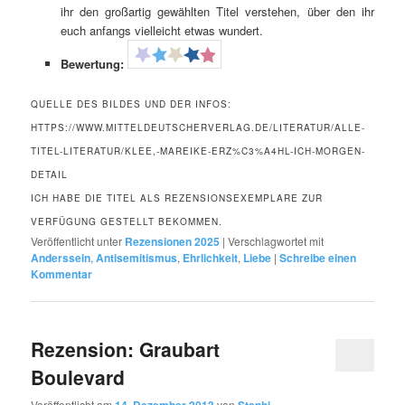
ihr den großartig gewählten Titel verstehen, über den ihr
euch anfangs vielleicht etwas wundert.
Bewertung:
QUELLE DES BILDES UND DER INFOS:
HTTPS://WWW.MITTELDEUTSCHERVERLAG.DE/LITERATUR/ALLE-
TITEL-LITERATUR/KLEE,-MAREIKE-ERZ%C3%A4HL-ICH-MORGEN-
DETAIL
ICH HABE DIE TITEL ALS REZENSIONSEXEMPLARE ZUR
VERFÜGUNG GESTELLT BEKOMMEN.
Veröffentlicht unter
Rezensionen 2025
|
Verschlagwortet mit
Anderssein
,
Antisemitismus
,
Ehrlichkeit
,
Liebe
|
Schreibe einen
Kommentar
Rezension: Graubart
Boulevard
Veröffentlicht am
14. Dezember 2013
von
Stephi