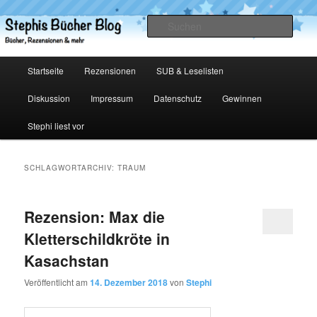
Zum
Zum
primären
sekundären
Such
Inhalt
Inhalt
springen
springen
Stephis Bücher Blog
Hauptmenü
Startseite
Rezensionen
SUB & Leselisten
Diskussion
Impressum
Datenschutz
Gewinnen
Stephi liest vor
SCHLAGWORTARCHIV:
TRAUM
Rezension: Max die
Kletterschildkröte in
Kasachstan
Veröffentlicht am
14. Dezember 2018
von
Stephi