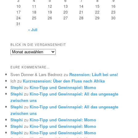
3
4
5
6
7
8
9
10
11
12
13
14
15
16
17
18
19
20
21
22
23
24
25
26
27
28
29
30
31
« Juli
BLICK IN DIE VERGANGENHEIT
Blick
in
die
EURE KOMMENTARE…
Vergangenheit
Sven Donner & Lars Bednorz
zu
Rezension: Läuft bei uns!
Ich
zu
Kurzrezension: Über den Fluss nach Afrika
Stephi
zu
Kino-Tipp und Gewinnspiel: Momo
Stephi
zu
Kino-Tipp und Gewinnspiel: All das ungesagte
zwischen uns
Stephi
zu
Kino-Tipp und Gewinnspiel: All das ungesagte
zwischen uns
Stephi
zu
Kino-Tipp und Gewinnspiel: Momo
Stephi
zu
Kino-Tipp und Gewinnspiel: Momo
Stephi
zu
Kino-Tipp und Gewinnspiel: Momo