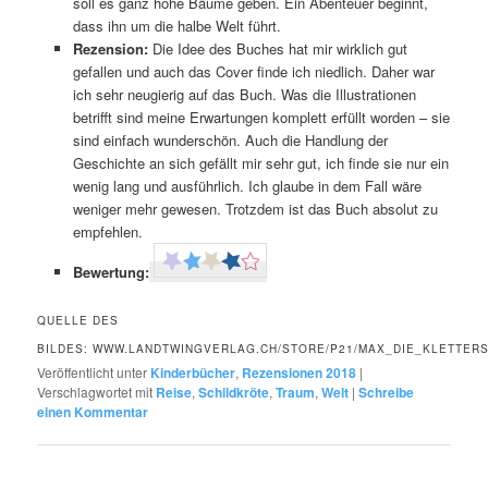
soll es ganz hohe Bäume geben. Ein Abenteuer beginnt,
dass ihn um die halbe Welt führt.
Rezension:
Die Idee des Buches hat mir wirklich gut
gefallen und auch das Cover finde ich niedlich. Daher war
ich sehr neugierig auf das Buch. Was die Illustrationen
betrifft sind meine Erwartungen komplett erfüllt worden – sie
sind einfach wunderschön. Auch die Handlung der
Geschichte an sich gefällt mir sehr gut, ich finde sie nur ein
wenig lang und ausführlich. Ich glaube in dem Fall wäre
weniger mehr gewesen. Trotzdem ist das Buch absolut zu
empfehlen.
Bewertung:
QUELLE DES
BILDES: WWW.LANDTWINGVERLAG.CH/STORE/P21/MAX_DIE_KLETTER
Veröffentlicht unter
Kinderbücher
,
Rezensionen 2018
|
Verschlagwortet mit
Reise
,
Schildkröte
,
Traum
,
Welt
|
Schreibe
einen Kommentar