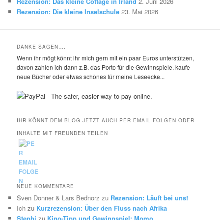
Rezension: Das kleine Cottage in Irland
2. Juni 2026
Rezension: Die kleine Inselschule
23. Mai 2026
DANKE SAGEN….
Wenn ihr mögt könnt ihr mich gern mit ein paar Euros unterstützen,
davon zahlen ich dann z.B. das Porto für die Gewinnspiele. kaufe
neue Bücher oder etwas schönes für meine Leseecke...
IHR KÖNNT DEM BLOG JETZT AUCH PER EMAIL FOLGEN ODER
INHALTE MIT FREUNDEN TEILEN
NEUE KOMMENTARE
Sven Donner & Lars Bednorz
zu
Rezension: Läuft bei uns!
Ich
zu
Kurzrezension: Über den Fluss nach Afrika
Stephi
zu
Kino-Tipp und Gewinnspiel: Momo