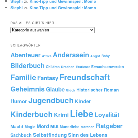
Stephi
zu
Kino-Tipp und Gewinnspiel: Momo
Stephi
zu
Kino-Tipp und Gewinnspiel: Momo
DAS ALLES GIBT´S HIER…
Das
alles
gibt
SCHLAGWÖRTER
´s
Anderssein
hier…
Abenteuer
Baby
Afrika
Angst
Bilderbuch
Erwachsenwerden
Children
Drachen
Erstleser
Freundschaft
Familie
Fantasy
Geheimnis
Glaube
Historischer Roman
Glück
Jugendbuch
Humor
Kinder
Liebe
Kinderbuch
Krimi
Loyalität
Ratgeber
Mord
Mut
Macht
Magie
Mutterliebe
Märchen
Selbstfindung
Sinn des Lebens
Sachbuch