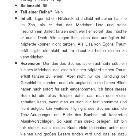
Seitenzahl:
58
Teil einer Reihe?:
Nein
Inhalt:
Egon ist ein Nilpferdkind undlebt mit seiner Familie
im Zoo, als er dort das Mädchen Lisa und seine
Freundinnen Ballett tanzen sieht weiß er sofort, das möchte
er auch. Doch Alle sagen ihm, dass das unmöglich ist,
Nilpferde können nicht tanzen. Als Lisa von Egons Traum
erfährt gibt sie nicht auf im dabei zu helfen diesen zu
verwirklichen…
Rezension:
Die Idee des Buches ist einfach sehr süß, ein
kleines Mädchen, das einem kleinen Nilpferd seinen Traum
erfüllt tanzen zu lernen. Aber nicht nur die Handlung der
Geschichte, sondern auch die unglaublich niedlichen Bilder
haben mich sofort für sich eingenommen. Ich finde dieses
Buch ist ein tolles Beispiel dafür, das man sehr vieles
schaffen kann, wenn man es sich nur fest vornimmt und
nicht aufgibt. Ein weiteres Highlight des Buches sind die
Tanz-Anregungen am Ende des Buches mit konkreten
Musik-Vorschlägen. So kann man direkt loslegen. Ich bin
mir sicher, dass dieses Buch viele Liebhaber unter den
kleinen und großen Lesern finden wird und das es dazu