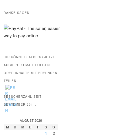
DANKE SAGEN….
IHR KÖNNT DEM BLOG JETZT
AUCH PER EMAIL FOLGEN
ODER INHALTE MIT FREUNDEN
TEILEN
BESUCHERZAHL SEIT
SEPTEMBER 2011:
AUGUST 2026
M
D
M
D
F
S
S
1
2