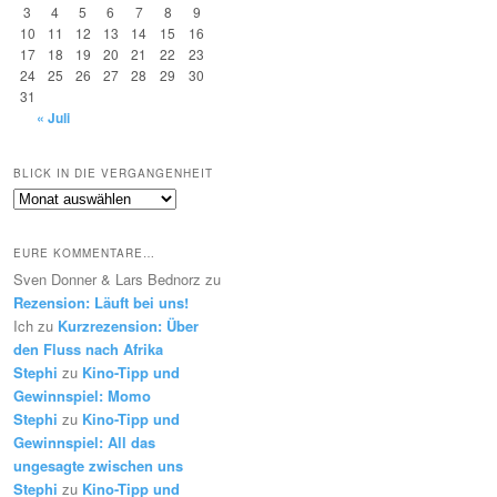
3
4
5
6
7
8
9
10
11
12
13
14
15
16
17
18
19
20
21
22
23
24
25
26
27
28
29
30
31
« Juli
BLICK IN DIE VERGANGENHEIT
Blick
in
die
EURE KOMMENTARE…
Vergangenheit
Sven Donner & Lars Bednorz
zu
Rezension: Läuft bei uns!
Ich
zu
Kurzrezension: Über
den Fluss nach Afrika
Stephi
zu
Kino-Tipp und
Gewinnspiel: Momo
Stephi
zu
Kino-Tipp und
Gewinnspiel: All das
ungesagte zwischen uns
Stephi
zu
Kino-Tipp und