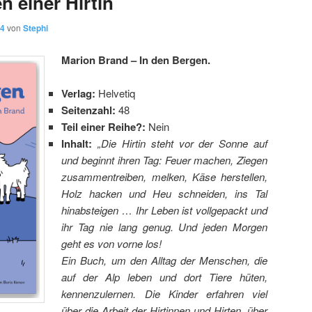
 einer Hirtin
24
von
Stephi
Marion Brand – In den Bergen.
Verlag:
Helvetiq
Seitenzahl:
48
Teil einer Reihe?:
Nein
Inhalt:
„Die Hirtin steht vor der Sonne auf
und beginnt ihren Tag: Feuer machen, Ziegen
zusammentreiben, melken, Käse herstellen,
Holz hacken und Heu schneiden, ins Tal
hinabsteigen … Ihr Leben ist vollgepackt und
ihr Tag nie lang genug. Und jeden Morgen
geht es von vorne los!
Ein Buch, um den Alltag der Menschen, die
auf der Alp leben und dort Tiere hüten,
kennenzulernen. Die Kinder erfahren viel
über die Arbeit der Hirtinnen und Hirten, über