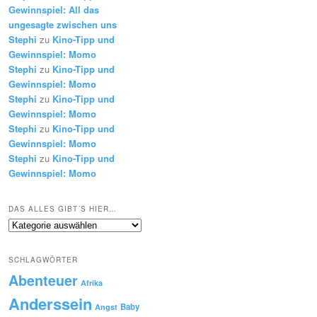
Gewinnspiel: All das
ungesagte zwischen uns
Stephi
zu
Kino-Tipp und
Gewinnspiel: Momo
Stephi
zu
Kino-Tipp und
Gewinnspiel: Momo
Stephi
zu
Kino-Tipp und
Gewinnspiel: Momo
Stephi
zu
Kino-Tipp und
Gewinnspiel: Momo
Stephi
zu
Kino-Tipp und
Gewinnspiel: Momo
DAS ALLES GIBT´S HIER…
Das
alles
gibt
SCHLAGWÖRTER
´s
Abenteuer
hier…
Afrika
Anderssein
Baby
Angst