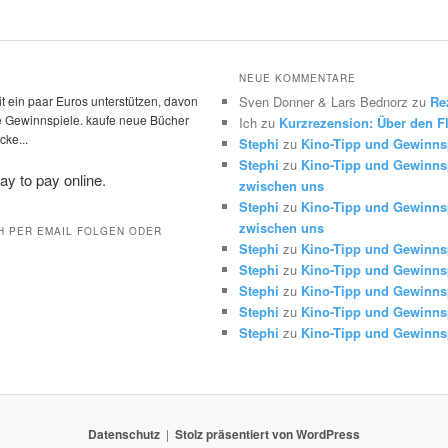
NEUE KOMMENTARE
t ein paar Euros unterstützen, davon
Sven Donner & Lars Bednorz
zu
Re
die Gewinnspiele. kaufe neue Bücher
Ich
zu
Kurzrezension: Über den Fl
ke...
Stephi
zu
Kino-Tipp und Gewinns
Stephi
zu
Kino-Tipp und Gewinnsp
zwischen uns
Stephi
zu
Kino-Tipp und Gewinnsp
zwischen uns
H PER EMAIL FOLGEN ODER
Stephi
zu
Kino-Tipp und Gewinns
Stephi
zu
Kino-Tipp und Gewinns
Stephi
zu
Kino-Tipp und Gewinns
Stephi
zu
Kino-Tipp und Gewinns
Stephi
zu
Kino-Tipp und Gewinns
Datenschutz
Stolz präsentiert von WordPress