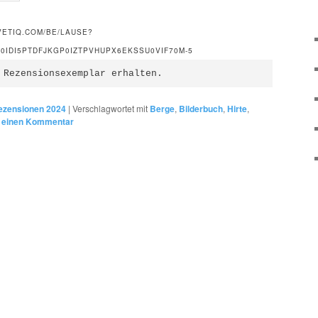
VETIQ.COM/BE/LAUSE?
IDI5PTDFJKGP0IZTPVHUPX6EKSSU0VIF70M-5
 Rezensionsexemplar erhalten.
ezensionen 2024
|
Verschlagwortet mit
Berge
,
Bilderbuch
,
Hirte
,
 einen Kommentar