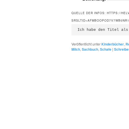
QUELLE DER INFOS: HTTPS://HEL
SRSLTID=AFMBOOPOD7V7WB0NR10
Ich habe den Titel als
Veröffentlicht unter
Kinderbücher
,
R
Milch
,
Sachbuch
,
Schafe
|
Schreibe