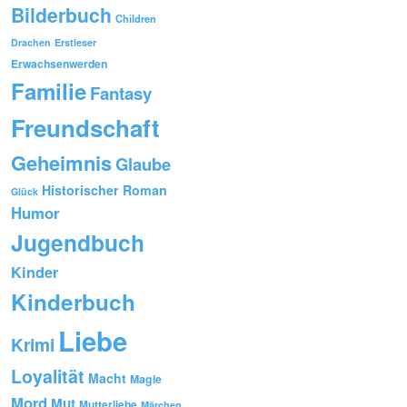
Bilderbuch
Children
Drachen
Erstleser
Erwachsenwerden
Familie
Fantasy
Freundschaft
Geheimnis
Glaube
Historischer Roman
Glück
Humor
Jugendbuch
Kinder
Kinderbuch
Liebe
Krimi
Loyalität
Macht
Magie
Mord
Mut
Mutterliebe
Märchen