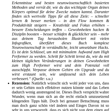
Erkenntnisse und besten neurowissenschaftlich basierten
Methoden und verrät dir, wie du das wichtigste Organ deines
Körpers optimal für deine Zwecke nutzen kannst. Darunter
finden sich wertvolle Tipps für all diese Ziele: – schneller
lernen & besser merken – in den Flow kommen &
Produktivität steigern – Kreativität und Fokus erhöhen –
bessere Entscheidungen treffen – Gewohnheiten hacken &
Disziplin boosten – besser schlafen & glücklicher sein – mehr
aus deinem Tag herausholen Illustriert mit vielen
Infografiken, überführt dieses Buch komplexe
Neurowissenschaft in verständliche, leicht umsetzbare Hacks.
Es ist dein Schlüssel, um mit minimalem Aufwand zum High
Performer zu werden. Schritt für Schritt lernst du, wie du mit
kleinen täglichen Veränderungen in deinen Gewohnheiten
zum High Performer wirst und dein Potenzial voll
ausschöpfst. Verpasse deinem Gehirn ein Upgrade und du
wirst erstaunt sein, wie umfassend sich dein Leben
verbessert.
“ (Quelle: s.u.)
Rezension:
Natürlich wünscht sich wohl jeder von uns, dass
er sein Gehirn noch effektiver nutzen könnte und das Leben
dadurch wenig anstrengend ist. Dieses Buch verspricht wahre
Wunder, wenn man sich an die recht einfach umzusetzend
klingenden Tipps hält. Doch bei genauer Betrachtung muss
man doch ganz schön viel ändern und Einges Davon ist so
sehr in uns verwurzelt, dass es sich nicht von dem einen auf