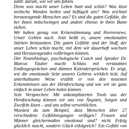
zählt: darum, wie wir uns fühlen.
Denn was macht unser Leben bunt und schön? Was lässt
seelische Wunden heilen und beflügelt uns? Was zeichnet
herausragende Menschen aus? Es sind die guten Gefühle, die
bei ihnen mitschwingen und andere ebenso in ihren Bann
ziehen.
Wir haben genug von Krisenstimmung und Horrornews.
Unser Gehirn auch. Jetzt heißt es, unsere emotionalen
Stärken freizusetzen. Die guten Gefühle sind der Stoff, der
unser Leben schön macht, mit dem wir dauerhaft wachsen
und Herausragendes vollbringen können.
Der Neurobiologe, psychologische Coach und Speaker Dr.
Marcus Täuber macht Schluss mit verstaubten
Endlosgesprächen und dünnen Kalendersprüchen. Er zeigt,
wie die emotionale Seite unseres Gehirns wirklich tickt. Auf
unterhaltsame Weise erzählt er von den neuesten
Erkenntnissen aus der Hirnforschung und wie wir sie ganz
einfach in unser Leben holen können.
Sein Versprechen: Mit unkomplizierten Tools aus der
Hirnforschung können wir uns von Ängsten, Sorgen und
Zweifeln lösen – und uns selbst verwirklichen.
Wusstest du zum Beispiel, dass Menschen über 27
verschiedene Gefühlsregungen verfügen? Frauen und
Männer gleichermaßen emotional sind? nicht Erfolg
glücklich macht, sondern Glück erfolgreich? Ein Gefühl von