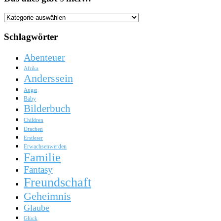
Das
alles
gibt
Schlagwörter
´s
hier…
Abenteuer
Afrika
Anderssein
Angst
Baby
Bilderbuch
Children
Drachen
Erstleser
Erwachsenwerden
Familie
Fantasy
Freundschaft
Geheimnis
Glaube
Glück