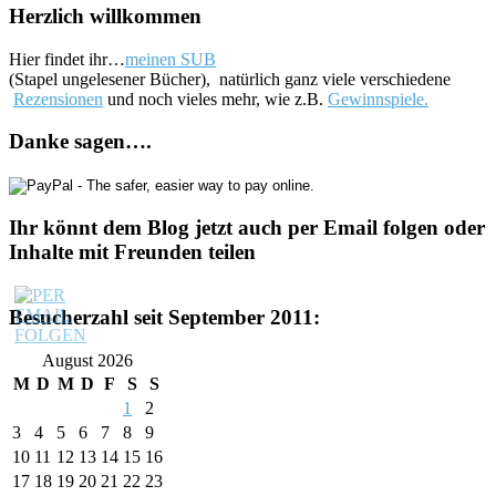
Herzlich willkommen
Hier findet ihr…
meinen SUB
(Stapel ungelesener Bücher), natürlich ganz viele verschiedene
Rezensionen
und noch vieles mehr, wie z.B.
Gewinnspiele.
Danke sagen….
Ihr könnt dem Blog jetzt auch per Email folgen oder
Inhalte mit Freunden teilen
Besucherzahl seit September 2011:
August 2026
M
D
M
D
F
S
S
1
2
3
4
5
6
7
8
9
10
11
12
13
14
15
16
17
18
19
20
21
22
23