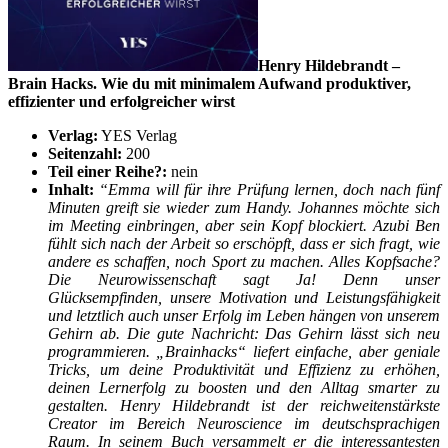
Henry Hildebrandt –
Brain Hacks. Wie du mit minimalem Aufwand produktiver,
effizienter und erfolgreicher wirst
Verlag:
YES Verlag
Seitenzahl:
200
Teil einer Reihe?:
nein
Inhalt:
“Emma will für ihre Prüfung lernen, doch nach fünf
Minuten greift sie wieder zum Handy. Johannes möchte sich
im Meeting einbringen, aber sein Kopf blockiert. Azubi Ben
fühlt sich nach der Arbeit so erschöpft, dass er sich fragt, wie
andere es schaffen, noch Sport zu machen. Alles Kopfsache?
Die Neurowissenschaft sagt Ja! Denn unser
Glücksempfinden, unsere Motivation und Leistungsfähigkeit
und letztlich auch unser Erfolg im Leben hängen von unserem
Gehirn ab. Die gute Nachricht: Das Gehirn lässt sich neu
programmieren. „Brainhacks“ liefert einfache, aber geniale
Tricks, um deine Produktivität und Effizienz zu erhöhen,
deinen Lernerfolg zu boosten und den Alltag smarter zu
gestalten. Henry Hildebrandt ist der reichweitenstärkste
Creator im Bereich Neuroscience im deutschsprachigen
Raum. In seinem Buch versammelt er die interessantesten