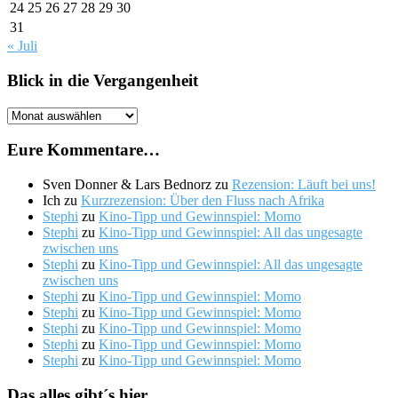
24
25
26
27
28
29
30
31
« Juli
Blick in die Vergangenheit
Blick
in
die
Eure Kommentare…
Vergangenheit
Sven Donner & Lars Bednorz
zu
Rezension: Läuft bei uns!
Ich
zu
Kurzrezension: Über den Fluss nach Afrika
Stephi
zu
Kino-Tipp und Gewinnspiel: Momo
Stephi
zu
Kino-Tipp und Gewinnspiel: All das ungesagte
zwischen uns
Stephi
zu
Kino-Tipp und Gewinnspiel: All das ungesagte
zwischen uns
Stephi
zu
Kino-Tipp und Gewinnspiel: Momo
Stephi
zu
Kino-Tipp und Gewinnspiel: Momo
Stephi
zu
Kino-Tipp und Gewinnspiel: Momo
Stephi
zu
Kino-Tipp und Gewinnspiel: Momo
Stephi
zu
Kino-Tipp und Gewinnspiel: Momo
Das alles gibt´s hier…