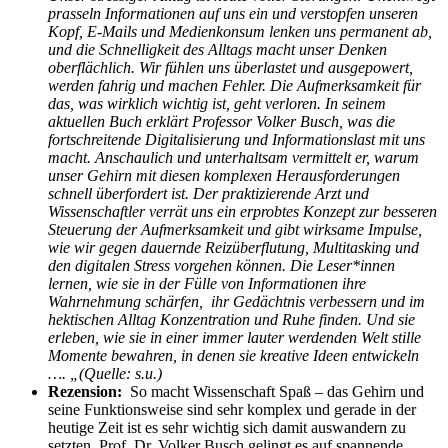
prasseln Informationen auf uns ein und verstopfen unseren
Kopf, E-Mails und Medienkonsum lenken uns permanent ab,
und die Schnelligkeit des Alltags macht unser Denken
oberflächlich. Wir fühlen uns überlastet und ausgepowert,
werden fahrig und machen Fehler. Die Aufmerksamkeit für
das, was wirklich wichtig ist, geht verloren.
In seinem
aktuellen Buch erklärt Professor Volker Busch, was die
fortschreitende Digitalisierung und Informationslast mit uns
macht. Anschaulich und unterhaltsam vermittelt er, warum
unser Gehirn mit diesen komplexen Herausforderungen
schnell überfordert ist. Der praktizierende Arzt und
Wissenschaftler verrät uns ein erprobtes Konzept zur besseren
Steuerung der Aufmerksamkeit und gibt wirksame Impulse,
wie wir gegen dauernde Reizüberflutung, Multitasking und
den digitalen Stress vorgehen können.
Die Leser*innen
lernen, wie sie in der Fülle von Informationen ihre
Wahrnehmung schärfen, ihr Gedächtnis verbessern und im
hektischen Alltag Konzentration und Ruhe finden. Und sie
erleben, wie sie in einer immer lauter werdenden Welt stille
Momente bewahren, in denen sie kreative Ideen entwickeln
…
. „(Quelle: s.u.)
Rezension:
So macht Wissenschaft Spaß – das Gehirn und
seine Funktionsweise sind sehr komplex und gerade in der
heutige Zeit ist es sehr wichtig sich damit auswandern zu
setzten. Prof. Dr. Volker Busch gelingt es auf spannende,