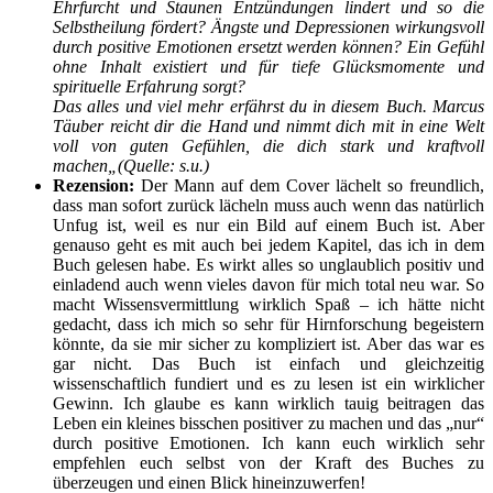
Ehrfurcht und Staunen Entzündungen lindert und so die
Selbstheilung fördert? Ängste und Depressionen wirkungsvoll
durch positive Emotionen ersetzt werden können? Ein Gefühl
ohne Inhalt existiert und für tiefe Glücksmomente und
spirituelle Erfahrung sorgt?
Das alles und viel mehr erfährst du in diesem Buch. Marcus
Täuber reicht dir die Hand und nimmt dich mit in eine Welt
voll von guten Gefühlen, die dich stark und kraftvoll
machen
„(Quelle: s.u.)
Rezension:
Der Mann auf dem Cover lächelt so freundlich,
dass man sofort zurück lächeln muss auch wenn das natürlich
Unfug ist, weil es nur ein Bild auf einem Buch ist. Aber
genauso geht es mit auch bei jedem Kapitel, das ich in dem
Buch gelesen habe. Es wirkt alles so unglaublich positiv und
einladend auch wenn vieles davon für mich total neu war. So
macht Wissensvermittlung wirklich Spaß – ich hätte nicht
gedacht, dass ich mich so sehr für Hirnforschung begeistern
könnte, da sie mir sicher zu kompliziert ist. Aber das war es
gar nicht. Das Buch ist einfach und gleichzeitig
wissenschaftlich fundiert und es zu lesen ist ein wirklicher
Gewinn. Ich glaube es kann wirklich tauig beitragen das
Leben ein kleines bisschen positiver zu machen und das „nur“
durch positive Emotionen. Ich kann euch wirklich sehr
empfehlen euch selbst von der Kraft des Buches zu
überzeugen und einen Blick hineinzuwerfen!