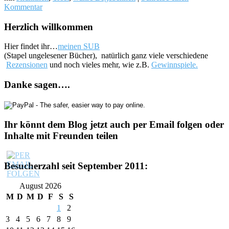
Kommentar
Herzlich willkommen
Hier findet ihr…
meinen SUB
(Stapel ungelesener Bücher), natürlich ganz viele verschiedene
Rezensionen
und noch vieles mehr, wie z.B.
Gewinnspiele.
Danke sagen….
Ihr könnt dem Blog jetzt auch per Email folgen oder
Inhalte mit Freunden teilen
Besucherzahl seit September 2011:
August 2026
M
D
M
D
F
S
S
1
2
3
4
5
6
7
8
9