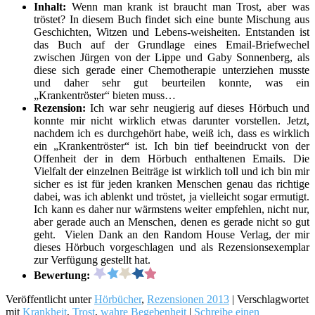
Inhalt:
Wenn man krank ist braucht man Trost, aber was
tröstet? In diesem Buch findet sich eine bunte Mischung aus
Geschichten, Witzen und Lebens-weisheiten. Entstanden ist
das Buch auf der Grundlage eines Email-Briefwechel
zwischen Jürgen von der Lippe und Gaby Sonnenberg, als
diese sich gerade einer Chemotherapie unterziehen musste
und daher sehr gut beurteilen konnte, was ein
„Krankentröster“ bieten muss…
Rezension:
Ich war sehr neugierig auf dieses Hörbuch und
konnte mir nicht wirklich etwas darunter vorstellen. Jetzt,
nachdem ich es durchgehört habe, weiß ich, dass es wirklich
ein „Krankentröster“ ist. Ich bin tief beeindruckt von der
Offenheit der in dem Hörbuch enthaltenen Emails. Die
Vielfalt der einzelnen Beiträge ist wirklich toll und ich bin mir
sicher es ist für jeden kranken Menschen genau das richtige
dabei, was ich ablenkt und tröstet, ja vielleicht sogar ermutigt.
Ich kann es daher nur wärmstens weiter empfehlen, nicht nur,
aber gerade auch an Menschen, denen es gerade nicht so gut
geht. Vielen Dank an den Random House Verlag, der mir
dieses Hörbuch vorgeschlagen und als Rezensionsexemplar
zur Verfügung gestellt hat.
Bewertung:
Veröffentlicht unter
Hörbücher
,
Rezensionen 2013
|
Verschlagwortet
mit
Krankheit
,
Trost
,
wahre Begebenheit
|
Schreibe einen