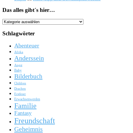
Das alles gibt´s hier…
Das
alles
gibt
Schlagwörter
´s
hier…
Abenteuer
Afrika
Anderssein
Angst
Baby
Bilderbuch
Children
Drachen
Erstleser
Erwachsenwerden
Familie
Fantasy
Freundschaft
Geheimnis