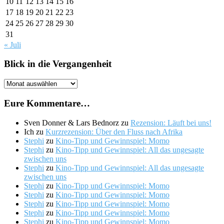
10
11
12
13
14
15
16
17
18
19
20
21
22
23
24
25
26
27
28
29
30
31
« Juli
Blick in die Vergangenheit
Blick
in
die
Eure Kommentare…
Vergangenheit
Sven Donner & Lars Bednorz
zu
Rezension: Läuft bei uns!
Ich
zu
Kurzrezension: Über den Fluss nach Afrika
Stephi
zu
Kino-Tipp und Gewinnspiel: Momo
Stephi
zu
Kino-Tipp und Gewinnspiel: All das ungesagte
zwischen uns
Stephi
zu
Kino-Tipp und Gewinnspiel: All das ungesagte
zwischen uns
Stephi
zu
Kino-Tipp und Gewinnspiel: Momo
Stephi
zu
Kino-Tipp und Gewinnspiel: Momo
Stephi
zu
Kino-Tipp und Gewinnspiel: Momo
Stephi
zu
Kino-Tipp und Gewinnspiel: Momo
Stephi
zu
Kino-Tipp und Gewinnspiel: Momo