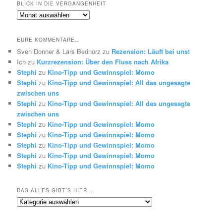
BLICK IN DIE VERGANGENHEIT
Blick
in
die
EURE KOMMENTARE…
Vergangenheit
Sven Donner & Lars Bednorz
zu
Rezension: Läuft bei uns!
Ich
zu
Kurzrezension: Über den Fluss nach Afrika
Stephi
zu
Kino-Tipp und Gewinnspiel: Momo
Stephi
zu
Kino-Tipp und Gewinnspiel: All das ungesagte
zwischen uns
Stephi
zu
Kino-Tipp und Gewinnspiel: All das ungesagte
zwischen uns
Stephi
zu
Kino-Tipp und Gewinnspiel: Momo
Stephi
zu
Kino-Tipp und Gewinnspiel: Momo
Stephi
zu
Kino-Tipp und Gewinnspiel: Momo
Stephi
zu
Kino-Tipp und Gewinnspiel: Momo
Stephi
zu
Kino-Tipp und Gewinnspiel: Momo
DAS ALLES GIBT´S HIER…
Das
alles
gibt