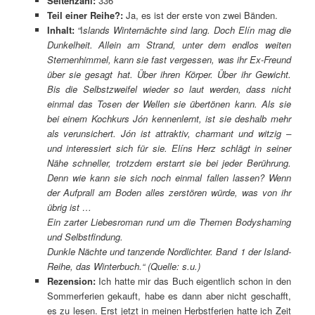
Seitenzahl:
336
Teil einer Reihe?:
Ja, es ist der erste von zwei Bänden.
Inhalt:
“
I
slands Winternächte sind lang. Doch Elín mag die
Dunkelheit. Allein am Strand, unter dem endlos weiten
Sternenhimmel, kann sie fast vergessen, was ihr Ex-Freund
über sie gesagt hat. Über ihren Körper. Über ihr Gewicht.
Bis die Selbstzweifel wieder so laut werden, dass nicht
einmal das Tosen der Wellen sie übertönen kann. Als sie
bei einem Kochkurs Jón kennenlernt, ist sie deshalb mehr
als verunsichert. Jón ist attraktiv, charmant und witzig –
und interessiert sich für sie. Elíns Herz schlägt in seiner
Nähe schneller, trotzdem erstarrt sie bei jeder Berührung.
Denn wie kann sie sich noch einmal fallen lassen? Wenn
der Aufprall am Boden alles zerstören würde, was von ihr
übrig ist …
Ein zarter Liebesroman rund um die Themen Bodyshaming
und Selbstfindung.
Dunkle Nächte und tanzende Nordlichter. Band 1 der Island-
Reihe, das Winterbuch.“ (Quelle: s.u.)
Rezension:
Ich hatte mir das Buch eigentlich schon in den
Sommerferien gekauft, habe es dann aber nicht geschafft,
es zu lesen. Erst jetzt in meinen Herbstferien hatte ich Zeit