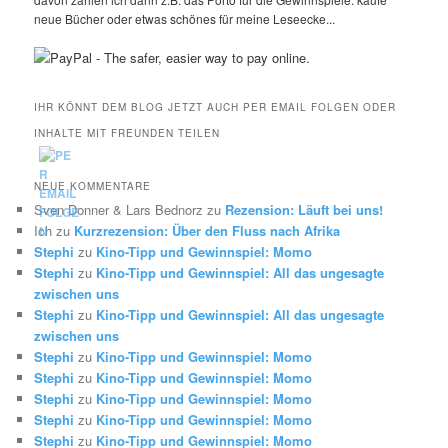
neue Bücher oder etwas schönes für meine Leseecke...
IHR KÖNNT DEM BLOG JETZT AUCH PER EMAIL FOLGEN ODER
INHALTE MIT FREUNDEN TEILEN
NEUE KOMMENTARE
Sven Donner & Lars Bednorz
zu
Rezension: Läuft bei uns!
Ich
zu
Kurzrezension: Über den Fluss nach Afrika
Stephi
zu
Kino-Tipp und Gewinnspiel: Momo
Stephi
zu
Kino-Tipp und Gewinnspiel: All das ungesagte
zwischen uns
Stephi
zu
Kino-Tipp und Gewinnspiel: All das ungesagte
zwischen uns
Stephi
zu
Kino-Tipp und Gewinnspiel: Momo
Stephi
zu
Kino-Tipp und Gewinnspiel: Momo
Stephi
zu
Kino-Tipp und Gewinnspiel: Momo
Stephi
zu
Kino-Tipp und Gewinnspiel: Momo
Stephi
zu
Kino-Tipp und Gewinnspiel: Momo