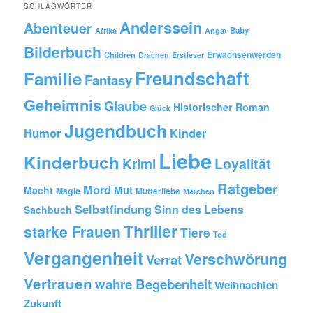
SCHLAGWÖRTER
´s
Anderssein
hier…
Abenteuer
Baby
Afrika
Angst
Bilderbuch
Erwachsenwerden
Children
Drachen
Erstleser
Freundschaft
Familie
Fantasy
Geheimnis
Glaube
Historischer Roman
Glück
Jugendbuch
Humor
Kinder
Liebe
Kinderbuch
Krimi
Loyalität
Ratgeber
Mord
Mut
Macht
Magie
Mutterliebe
Märchen
Selbstfindung
Sinn des Lebens
Sachbuch
Thriller
starke Frauen
Tiere
Tod
Vergangenheit
Verschwörung
Verrat
Vertrauen
wahre Begebenheit
Weihnachten
Zukunft