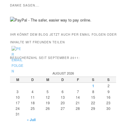
DANKE SAGEN….
IHR KÖNNT DEM BLOG JETZT AUCH PER EMAIL FOLGEN ODER
INHALTE MIT FREUNDEN TEILEN
BESUCHERZAHL SEIT SEPTEMBER 2011:
AUGUST 2026
M
D
M
D
F
S
S
1
2
3
4
5
6
7
8
9
10
11
12
13
14
15
16
17
18
19
20
21
22
23
24
25
26
27
28
29
30
31
« Juli