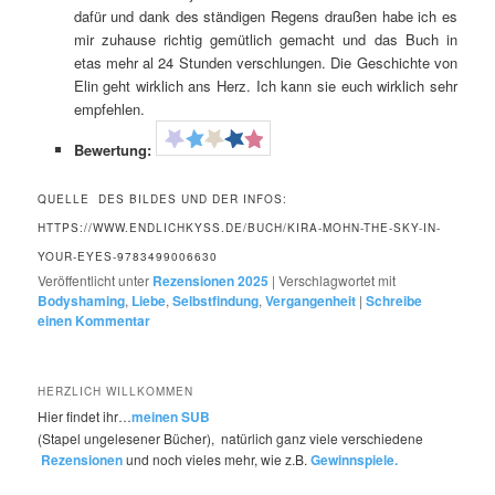
dafür und dank des ständigen Regens draußen habe ich es
mir zuhause richtig gemütlich gemacht und das Buch in
etas mehr al 24 Stunden verschlungen. Die Geschichte von
Elin geht wirklich ans Herz. Ich kann sie euch wirklich sehr
empfehlen.
Bewertung:
QUELLE DES BILDES UND DER INFOS:
HTTPS://WWW.ENDLICHKYSS.DE/BUCH/KIRA-MOHN-THE-SKY-IN-
YOUR-EYES-9783499006630
Veröffentlicht unter
Rezensionen 2025
|
Verschlagwortet mit
Bodyshaming
,
Liebe
,
Selbstfindung
,
Vergangenheit
|
Schreibe
einen Kommentar
HERZLICH WILLKOMMEN
Hier findet ihr…
meinen SUB
(Stapel ungelesener Bücher), natürlich ganz viele verschiedene
Rezensionen
und noch vieles mehr, wie z.B.
Gewinnspiele.