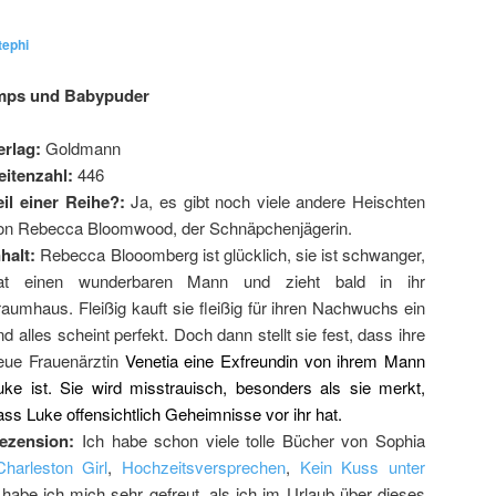
tephi
umps und Babypuder
erlag:
Goldmann
eitenzahl:
446
eil einer Reihe?:
Ja, es gibt noch viele andere Heischten
on Rebecca Bloomwood, der Schnäpchenjägerin.
nhalt:
Rebecca Blooomberg ist glücklich, sie ist schwanger,
at einen wunderbaren Mann und zieht bald in ihr
raumhaus. Fleißig kauft sie fleißig für ihren Nachwuchs ein
nd alles scheint perfekt. Doch dann stellt sie fest, dass ihre
eue Frauenärztin
Venetia eine Exfreundin von ihrem Mann
uke ist. Sie wird misstrauisch, besonders als sie merkt,
ass Luke offensichtlich Geheimnisse vor ihr hat.
ezension:
Ich habe schon viele tolle Bücher von Sophia
Charleston Girl
,
Hochzeitsversprechen
,
Kein Kuss unter
 habe ich mich sehr gefreut, als ich im Urlaub über dieses