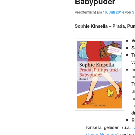
Babypuder
Veröffentlicht am
16. Juli 2014
von
S
Sophie Kinsella – Prada, P
V
S
T
v
I
h
T
u
n
L
d
R
Kinsella gelesen (u.a.
dieser Nummer
) und so