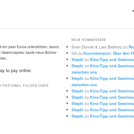
NEUE KOMMENTARE
t ein paar Euros unterstützen, davon
Sven Donner & Lars Bednorz
zu
Re
die Gewinnspiele. kaufe neue Bücher
Ich
zu
Kurzrezension: Über den Fl
ke...
Stephi
zu
Kino-Tipp und Gewinns
Stephi
zu
Kino-Tipp und Gewinnsp
zwischen uns
Stephi
zu
Kino-Tipp und Gewinnsp
zwischen uns
H PER EMAIL FOLGEN ODER
Stephi
zu
Kino-Tipp und Gewinns
Stephi
zu
Kino-Tipp und Gewinns
Stephi
zu
Kino-Tipp und Gewinns
Stephi
zu
Kino-Tipp und Gewinns
Stephi
zu
Kino-Tipp und Gewinns