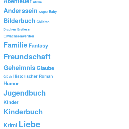
Abenteuer
Afrika
Anderssein
Baby
Angst
Bilderbuch
Children
Drachen
Erstleser
Erwachsenwerden
Familie
Fantasy
Freundschaft
Geheimnis
Glaube
Historischer Roman
Glück
Humor
Jugendbuch
Kinder
Kinderbuch
Liebe
Krimi