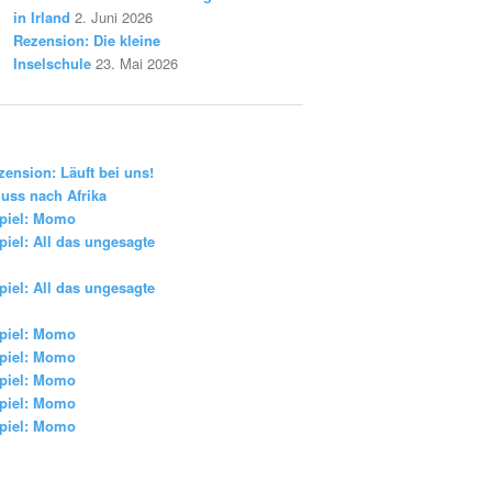
in Irland
2. Juni 2026
Rezension: Die kleine
Inselschule
23. Mai 2026
zension: Läuft bei uns!
uss nach Afrika
piel: Momo
iel: All das ungesagte
iel: All das ungesagte
piel: Momo
piel: Momo
piel: Momo
piel: Momo
piel: Momo