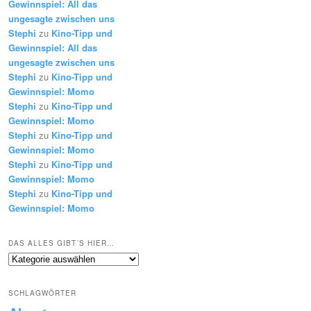
Gewinnspiel: All das
ungesagte zwischen uns
Stephi
zu
Kino-Tipp und
Gewinnspiel: All das
ungesagte zwischen uns
Stephi
zu
Kino-Tipp und
Gewinnspiel: Momo
Stephi
zu
Kino-Tipp und
Gewinnspiel: Momo
Stephi
zu
Kino-Tipp und
Gewinnspiel: Momo
Stephi
zu
Kino-Tipp und
Gewinnspiel: Momo
Stephi
zu
Kino-Tipp und
Gewinnspiel: Momo
DAS ALLES GIBT´S HIER…
Das
alles
gibt
SCHLAGWÖRTER
´s
hier…