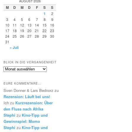
AUGUST 2026
M
D
M
D
F
S
S
1
2
3
4
5
6
7
8
9
10
11
12
13
14
15
16
17
18
19
20
21
22
23
24
25
26
27
28
29
30
31
« Juli
BLICK IN DIE VERGANGENHEIT
Blick
in
die
EURE KOMMENTARE…
Vergangenheit
Sven Donner & Lars Bednorz
zu
Rezension: Läuft bei uns!
Ich
zu
Kurzrezension: Über
den Fluss nach Afrika
Stephi
zu
Kino-Tipp und
Gewinnspiel: Momo
Stephi
zu
Kino-Tipp und