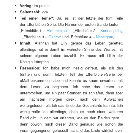
Verlag:
im.press
Seitenzahl:
224
Teil einer Reihe?:
Ja, es ist der letzte der fünf Teile
der Elfenblüten-Serie. Die Namen der ersten Bände lauten:
„Elfenblüte 1 –
Himmelblau
“ , „Elfenblüte 2 –
Sonnengelb
„,
„Elfenblüte 3 –
Glutrot
“ und „Elfenblüte 4 –
Nebelgrau
„.
Inhalt:
Alahrian hat Lilly gerade das Leben gerettet,
allerdings hat er damit im wahrsten Sinne des Wortes mit
seinem eigenen Leben bezahlt. Er muss mit Lilith der
Königin kämpfen..
Rezension:
Ich habe mich riesig gefreut, als ich den
fünften und somit letzten Teil der Elfenblüten-Serie per
eMail bekommen habe und konnte es kaum erwarten, mit
dem Lesen zu beginnen. Ich habe das Lesen nur
unterbrochen, um ein paar Stunden zu schlafen, dann aber
am nächsten morgen direkt nach dem Aufwachen
weitergelesen bis ich das Ende der Geschichte kannte. Ein
wenig hoffe ich allerdings, dass es noch einen weiteren
Band gibt, in dem wir erfahren, wie es den Beiden geht…
denn obwohl mich dieser Band genauso wie schon die
voran gegangenen gefesselt hat und das Ende wirklich sehr