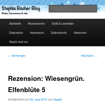
Zum
primären
Such
Inhalt
springen
Stephis Bücher Blog
Hauptmenü
Startseite
Rezensionen
SUB & Leselisten
Diskussion
Impressum
Datenschutz
Gewinnen
Stephi liest vor
Beitragsnavigation
←
Vorheriger
Nächster
→
Rezension: Wiesengrün.
Elfenblüte 5
Veröffentlicht am
28. Juni 2015
von
Stephi