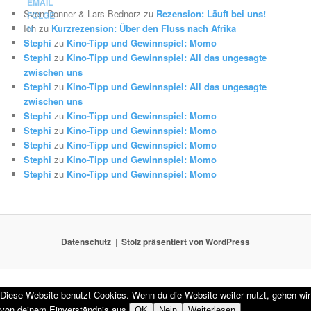
Sven Donner & Lars Bednorz
zu
Rezension: Läuft bei uns!
Ich
zu
Kurzrezension: Über den Fluss nach Afrika
Stephi
zu
Kino-Tipp und Gewinnspiel: Momo
Stephi
zu
Kino-Tipp und Gewinnspiel: All das ungesagte
zwischen uns
Stephi
zu
Kino-Tipp und Gewinnspiel: All das ungesagte
zwischen uns
Stephi
zu
Kino-Tipp und Gewinnspiel: Momo
Stephi
zu
Kino-Tipp und Gewinnspiel: Momo
Stephi
zu
Kino-Tipp und Gewinnspiel: Momo
Stephi
zu
Kino-Tipp und Gewinnspiel: Momo
Stephi
zu
Kino-Tipp und Gewinnspiel: Momo
Datenschutz
Stolz präsentiert von WordPress
Diese Website benutzt Cookies. Wenn du die Website weiter nutzt, gehen wir
von deinem Einverständnis aus.
OK
Nein
Weiterlesen