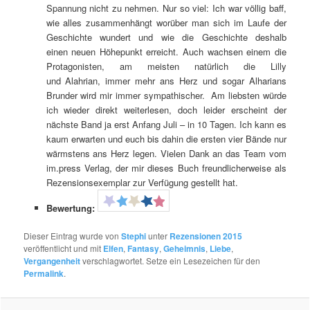
Spannung nicht zu nehmen. Nur so viel: Ich war völlig baff,
wie alles zusammenhängt worüber man sich im Laufe der
Geschichte wundert und wie die Geschichte deshalb
einen neuen Höhepunkt erreicht. Auch wachsen einem die
Protagonisten, am meisten natürlich die Lilly
und Alahrian, immer mehr ans Herz und sogar Alharians
Brunder wird mir immer sympathischer. Am liebsten würde
ich wieder direkt weiterlesen, doch leider erscheint der
nächste Band ja erst Anfang Juli – in 10 Tagen. Ich kann es
kaum erwarten und euch bis dahin die ersten vier Bände nur
wärmstens ans Herz legen. Vielen Dank an das Team vom
im.press Verlag, der mir dieses Buch freundlicherweise als
Rezensionsexemplar zur Verfügung gestellt hat.
Bewertung:
Dieser Eintrag wurde von
Stephi
unter
Rezensionen 2015
veröffentlicht und mit
Elfen
,
Fantasy
,
Geheimnis
,
Liebe
,
Vergangenheit
verschlagwortet. Setze ein Lesezeichen für den
Permalink
.