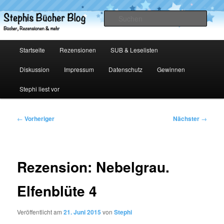
Zum
primären
Such
Inhalt
springen
Stephis Bücher Blog
Hauptmenü
Startseite
Rezensionen
SUB & Leselisten
Diskussion
Impressum
Datenschutz
Gewinnen
Stephi liest vor
Beitragsnavigation
←
Vorheriger
Nächster
→
Rezension: Nebelgrau.
Elfenblüte 4
Veröffentlicht am
21. Juni 2015
von
Stephi