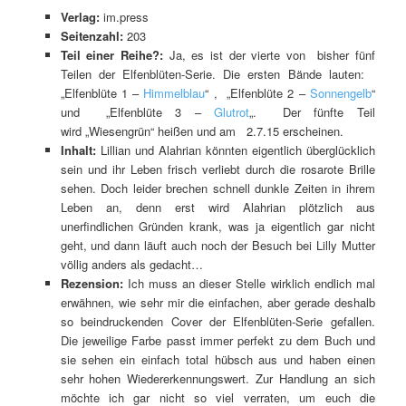
Verlag:
im.press
Seitenzahl:
203
Teil einer Reihe?:
Ja, es ist der vierte von bisher fünf
Teilen der Elfenblüten-Serie. Die ersten Bände lauten:
„Elfenblüte 1 –
Himmelblau
“ , „Elfenblüte 2 –
Sonnengelb
“
und „Elfenblüte 3 –
Glutrot
„. Der fünfte Teil
wird „Wiesengrün“ heißen und am 2.7.15 erscheinen.
Inhalt:
Lillian und Alahrian könnten eigentlich überglücklich
sein und ihr Leben frisch verliebt durch die rosarote Brille
sehen. Doch leider brechen schnell dunkle Zeiten in ihrem
Leben an, denn erst wird Alahrian plötzlich aus
unerfindlichen Gründen krank, was ja eigentlich gar nicht
geht, und dann läuft auch noch der Besuch bei Lilly Mutter
völlig anders als gedacht…
Rezension:
Ich muss an dieser Stelle wirklich endlich mal
erwähnen, wie sehr mir die einfachen, aber gerade deshalb
so beindruckenden Cover der Elfenblüten-Serie gefallen.
Die jeweilige Farbe passt immer perfekt zu dem Buch und
sie sehen ein einfach total hübsch aus und haben einen
sehr hohen Wiedererkennungswert. Zur Handlung an sich
möchte ich gar nicht so viel verraten, um euch die