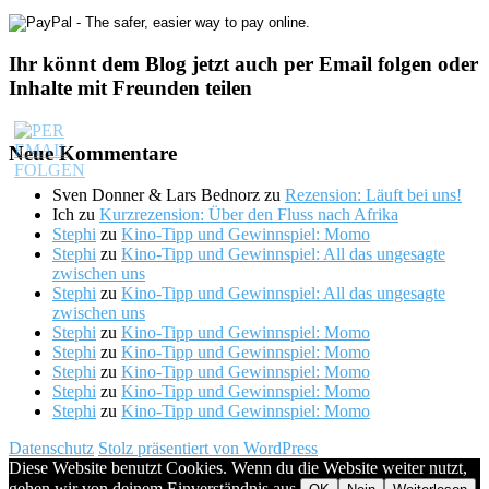
Ihr könnt dem Blog jetzt auch per Email folgen oder
Inhalte mit Freunden teilen
Neue Kommentare
Sven Donner & Lars Bednorz
zu
Rezension: Läuft bei uns!
Ich
zu
Kurzrezension: Über den Fluss nach Afrika
Stephi
zu
Kino-Tipp und Gewinnspiel: Momo
Stephi
zu
Kino-Tipp und Gewinnspiel: All das ungesagte
zwischen uns
Stephi
zu
Kino-Tipp und Gewinnspiel: All das ungesagte
zwischen uns
Stephi
zu
Kino-Tipp und Gewinnspiel: Momo
Stephi
zu
Kino-Tipp und Gewinnspiel: Momo
Stephi
zu
Kino-Tipp und Gewinnspiel: Momo
Stephi
zu
Kino-Tipp und Gewinnspiel: Momo
Stephi
zu
Kino-Tipp und Gewinnspiel: Momo
Datenschutz
Stolz präsentiert von WordPress
Diese Website benutzt Cookies. Wenn du die Website weiter nutzt,
gehen wir von deinem Einverständnis aus.