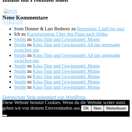
Neue Kommentare
Sven Donner & Lars Bednorz
zu
Rezension: Läuft bei uns!
Ich
zu
Kurzrezension: Über den Fluss nach Afrika
Stephi
zu
Kino-Tipp und Gewinnspiel: Momo
Stephi
zu
Kino-Tipp und Gewinnspiel: All das ungesagte
zwischen uns
Stephi
zu
Kino-Tipp und Gewinnspiel: All das ungesagte
zwischen uns
Stephi
zu
Kino-Tipp und Gewinnspiel: Momo
Stephi
zu
Kino-Tipp und Gewinnspiel: Momo
Stephi
zu
Kino-Tipp und Gewinnspiel: Momo
Stephi
zu
Kino-Tipp und Gewinnspiel: Momo
Stephi
zu
Kino-Tipp und Gewinnspiel: Momo
Datenschutz
Stolz präsentiert von WordPress
Diese Website benutzt Cookies. Wenn du die Website weiter nutzt,
gehen wir von deinem Einverständnis aus.
OK
Nein
Weiterlesen