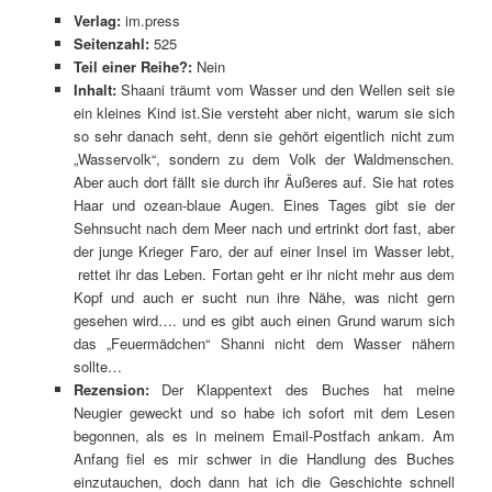
Verlag:
im.press
Seitenzahl:
525
Teil einer Reihe?:
Nein
Inhalt:
Shaani träumt vom Wasser und den Wellen seit sie
ein kleines Kind ist.Sie versteht aber nicht, warum sie sich
so sehr danach seht, denn sie gehört eigentlich nicht zum
„Wasservolk“, sondern zu dem Volk der Waldmenschen.
Aber auch dort fällt sie durch ihr Äußeres auf. Sie hat rotes
Haar und ozean-blaue Augen. Eines Tages gibt sie der
Sehnsucht nach dem Meer nach und ertrinkt dort fast, aber
der junge Krieger Faro, der auf einer Insel im Wasser lebt,
rettet ihr das Leben. Fortan geht er ihr nicht mehr aus dem
Kopf und auch er sucht nun ihre Nähe, was nicht gern
gesehen wird…. und es gibt auch einen Grund warum sich
das „Feuermädchen“ Shanni nicht dem Wasser nähern
sollte…
Rezension:
Der Klappentext des Buches hat meine
Neugier geweckt und so habe ich sofort mit dem Lesen
begonnen, als es in meinem Email-Postfach ankam. Am
Anfang fiel es mir schwer in die Handlung des Buches
einzutauchen, doch dann hat ich die Geschichte schnell