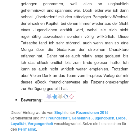
gefangen genommen, weil alles so unglaublich
geheimnisvoll und spannend war. Doch leider war ich dann
schnell „überfordert“ mit den ständigen Perspektiv-Wechsel
der einzelnen Kapitel, bei denen immer wieder aus der Sicht
eines Jugendlichen erzählt wird, wobei sie sich nicht
regelmäßig abwechseln sondern völlig willkürlich. Diese
Tatsache fand ich sehr störend, auch wenn man so eine
Menge über die Gedanken der einzelnen Charaktere
erfahren hat. Daher hat es auch relativ lange gedauert, bis
ich das eBook endlich bis zum Ende gelesen hatte. Ich
kann es auch nicht wirklich weiter empfehlen. Trotzdem
aber Vielen Dank an das Team vom im.press Verlag der mir
dieses eBook freundlicherweise als Rezensionsexemplar
zur Verfügung gestellt hat.
Bewertung:
Dieser Eintrag wurde von
Stephi
unter
Rezensionen 2015
veröffentlicht und mit
Freundschaft
,
Geheimnis
,
Jugendbuch
,
Liebe
,
Loyalität
,
Vergangenheit
verschlagwortet. Setze ein Lesezeichen für
den
Permalink
.