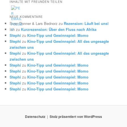
INHALTE MIT FREUNDEN TEILEN
NEUE KOMMENTARE
Sven Donner & Lars Bednorz
zu
Rezension: Läuft bei uns!
Ich
zu
Kurzrezension: Über den Fluss nach Afrika
Stephi
zu
Kino-Tipp und Gewinnspiel: Momo
Stephi
zu
Kino-Tipp und Gewinnspiel: All das ungesagte
zwischen uns
Stephi
zu
Kino-Tipp und Gewinnspiel: All das ungesagte
zwischen uns
Stephi
zu
Kino-Tipp und Gewinnspiel: Momo
Stephi
zu
Kino-Tipp und Gewinnspiel: Momo
Stephi
zu
Kino-Tipp und Gewinnspiel: Momo
Stephi
zu
Kino-Tipp und Gewinnspiel: Momo
Stephi
zu
Kino-Tipp und Gewinnspiel: Momo
Datenschutz
Stolz präsentiert von WordPress