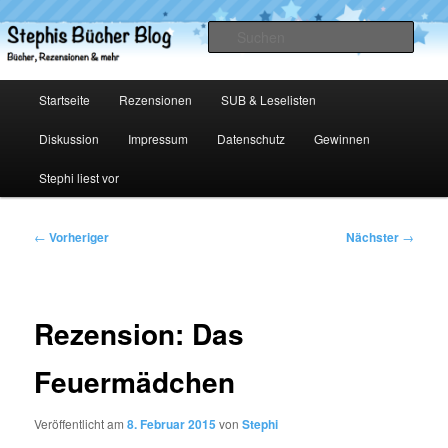
Zum
primären
Such
Inhalt
springen
Stephis Bücher Blog
Hauptmenü
Startseite
Rezensionen
SUB & Leselisten
Diskussion
Impressum
Datenschutz
Gewinnen
Stephi liest vor
Beitragsnavigation
←
Vorheriger
Nächster
→
Rezension: Das
Feuermädchen
Veröffentlicht am
8. Februar 2015
von
Stephi