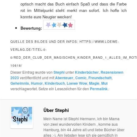
optisch macht das Buch einfach Spaß und dass die Farbe
rot im Mittelpunkt steht merkt man sofort. Ich hoffe ich
konnte eure Neugier wecken!
Bewertung:
QUELLE DES BILDES UND DER INFOS: HTTPS://WWW.LOEWE-
VERLAG.DE/TITEL-0-
0/RED_DER_CLUB_DER_MAGISCHEN_KINDER_BAND_1_ALLES_IM_ROT
10616/
Dieser Eintrag wurde von
Stephi
unter
Kinderbücher
,
Rezensionen
2023
veröffentlicht und mit
Abenteuer
,
Comic
,
Freundschaft
,
Geheimnis
,
Humor
,
Kinderbuch
,
Loewe Wow
,
Magie
,
Mut
verschlagwortet. Setze ein Lesezeichen für den
Permalink
.
Über Stephi
Mein Name ist Stephi Hermann, ich bin Mama
von zwei wundervollen Kindern , komme aus
Hamburg, bin 44 Jahre alt und liebe Bücher über
alles :-). Am liebsten lese ich sie gemütlich in