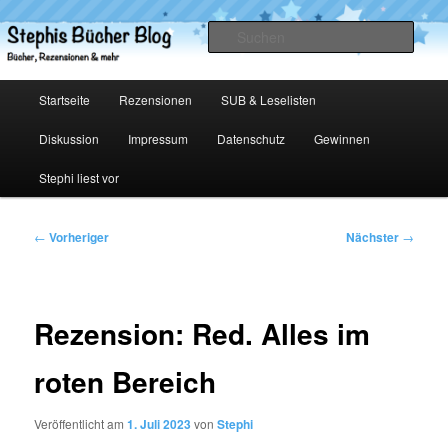
Zum
primären
Such
Inhalt
springen
Stephis Bücher Blog
Hauptmenü
Startseite
Rezensionen
SUB & Leselisten
Diskussion
Impressum
Datenschutz
Gewinnen
Stephi liest vor
Beitragsnavigation
←
Vorheriger
Nächster
→
Rezension: Red. Alles im
roten Bereich
Veröffentlicht am
1. Juli 2023
von
Stephi