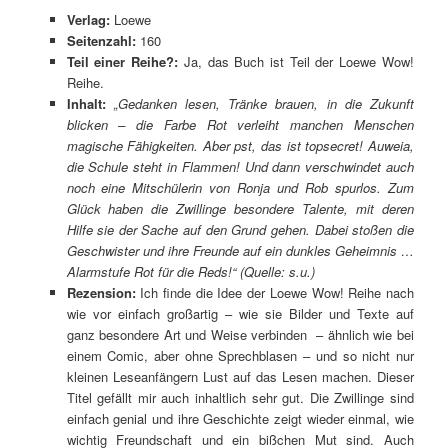
Verlag:
Loewe
Seitenzahl:
160
Teil einer Reihe?:
Ja, das Buch ist Teil der Loewe Wow!
Reihe.
Inhalt:
„Gedanken lesen, Tränke brauen, in die Zukunft
blicken – die Farbe Rot verleiht manchen Menschen
magische Fähigkeiten. Aber pst, das ist topsecret! Auweia,
die Schule steht in Flammen! Und dann verschwindet auch
noch eine Mitschülerin von Ronja und Rob spurlos. Zum
Glück haben die Zwillinge besondere Talente, mit deren
Hilfe sie der Sache auf den Grund gehen. Dabei stoßen die
Geschwister und ihre Freunde auf ein dunkles Geheimnis …
Alarmstufe Rot für die Reds!“
(Quelle: s.u.)
Rezension:
Ich finde die Idee der Loewe Wow! Reihe nach
wie vor einfach großartig – wie sie Bilder und Texte auf
ganz besondere Art und Weise verbinden – ähnlich wie bei
einem Comic, aber ohne Sprechblasen – und so nicht nur
kleinen Leseanfängern Lust auf das Lesen machen. Dieser
Titel gefällt mir auch inhaltlich sehr gut. Die Zwillinge sind
einfach genial und ihre Geschichte zeigt wieder einmal, wie
wichtig Freundschaft und ein bißchen Mut sind. Auch