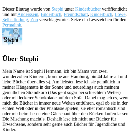
Dieser Eintrag wurde von
Stephi
unter
Kinderbücher
veröffentlicht
und mit
Anderssein
,
Bilderbuch
,
Freundschaft
,
Kinderbuch
,
Löwe
,
Selbstfindung
,
Zoo
verschlagwortet. Setze ein Lesezeichen für den
Permalink
.
Über Stephi
Mein Name ist Stephi Hermann, ich bin Mama von zwei
wundervollen Kindern , komme aus Hamburg, bin 44 Jahre alt und
liebe Bücher über alles :-). Am liebsten lese ich sie gemütlich in
meiner Hängematte in der Sonne und neuerdings auch meinem
gemütlichen Strandkorb (Das geht sogar bei schlechtem Wetter)
oder mit leckerer Schokolade auf dem Sofa. Dabei mag ich es, wenn
mich die Bücher in immer neue Welten entführen, egal ob sie in der
echten Welt oder in der Phantasie spielen, sie eher romantisch sind
oder mir beim Lesen eine Gänsehaut über den Rücken laufen lassen.
Die Mischung macht´s. Deshalb lese ich nicht nur Bücher für
Erwachsene, sondern sehr gerne auch Bücher für Jugendliche und
Kinder.