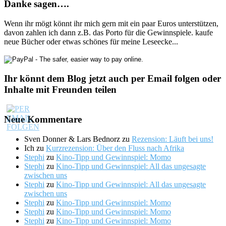
Danke sagen….
Wenn ihr mögt könnt ihr mich gern mit ein paar Euros unterstützen,
davon zahlen ich dann z.B. das Porto für die Gewinnspiele. kaufe
neue Bücher oder etwas schönes für meine Leseecke...
Ihr könnt dem Blog jetzt auch per Email folgen oder
Inhalte mit Freunden teilen
Neue Kommentare
Sven Donner & Lars Bednorz
zu
Rezension: Läuft bei uns!
Ich
zu
Kurzrezension: Über den Fluss nach Afrika
Stephi
zu
Kino-Tipp und Gewinnspiel: Momo
Stephi
zu
Kino-Tipp und Gewinnspiel: All das ungesagte
zwischen uns
Stephi
zu
Kino-Tipp und Gewinnspiel: All das ungesagte
zwischen uns
Stephi
zu
Kino-Tipp und Gewinnspiel: Momo
Stephi
zu
Kino-Tipp und Gewinnspiel: Momo
Stephi
zu
Kino-Tipp und Gewinnspiel: Momo