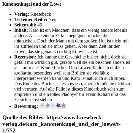
Kanonenkugel und der Löwe
Verlag:
Knesebeck
Teil einer Reihe:
Nein
Seitenzahl:
40
Inhalt:
Karo ist ein Mädchen, dass ein wenig anders lebt als
andere. Als sie einem Zirkus begegnet, möchte die
mitmachen. Doch der Mann mit dem großen Hut ist nicht mit
ihr zufrieden und sie muss gehen. Aber dann Zeit ihr der
Löwe, das sie genau so richtig ist, wie sie ist.
Rezension:
Ich kannte die Geschichte bisher nicht, doch sie
gefällt mir wirklich gut, gerade weil sie ein bisschen anders ist
als „normale“ Kinderbücher. Den Löwen finde ich einfach
großartig, besonders weil sein Brüllen sie vielfältig
interpretiert werden kann und Karo ist natürlich auch super.
Das Ende des Buches ist es sowieso, aber ich möchte nicht zu
viel verraten. Auf alle Fälle ist dieses Kinderbuch sehr zum
empfehlen und ein tolles Plädoyer für Freundschaft und das
zu sich selbst stehen.
Bewertung:
Quelle des Bildes: https://www.knesebeck-
verlag.de/karo_kanonenkugel_und_der_loewe/t-
1/752