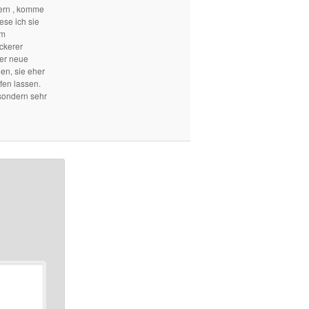
ern , komme
ese ich sie
em
ckerer
mer neue
len, sie eher
fen lassen.
sondern sehr