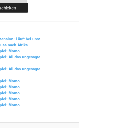
zension: Läuft bei uns!
uss nach Afrika
piel: Momo
iel: All das ungesagte
iel: All das ungesagte
piel: Momo
piel: Momo
piel: Momo
piel: Momo
piel: Momo