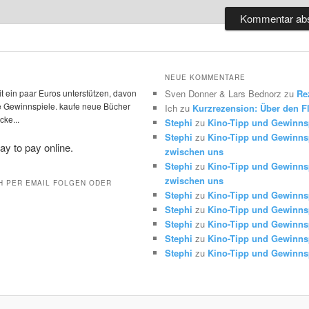
NEUE KOMMENTARE
t ein paar Euros unterstützen, davon
Sven Donner & Lars Bednorz
zu
Re
die Gewinnspiele. kaufe neue Bücher
Ich
zu
Kurzrezension: Über den Fl
ke...
Stephi
zu
Kino-Tipp und Gewinns
Stephi
zu
Kino-Tipp und Gewinnsp
zwischen uns
Stephi
zu
Kino-Tipp und Gewinnsp
zwischen uns
H PER EMAIL FOLGEN ODER
Stephi
zu
Kino-Tipp und Gewinns
Stephi
zu
Kino-Tipp und Gewinns
Stephi
zu
Kino-Tipp und Gewinns
Stephi
zu
Kino-Tipp und Gewinns
Stephi
zu
Kino-Tipp und Gewinns