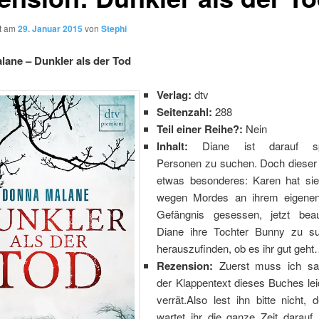
ht am
29. Januar 2015
von
Stephi
ane – Dunkler als der Tod
Verlag:
dtv
Seitenzahl:
288
Teil einer Reihe?:
Nein
Inhalt:
Diane ist darauf spez
Personen zu suchen. Doch dieser A
etwas besonderes: Karen hat si
wegen Mordes an ihrem eigene
Gefängnis gesessen, jetzt beau
Diane ihre Tochter Bunny zu s
herauszufinden, ob es ihr gut geh
Rezension:
Zuerst muss ich sa
der Klappentext dieses Buches lei
verrät.Also lest ihn bitte nicht,
wartet ihr die ganze Zeit darauf,