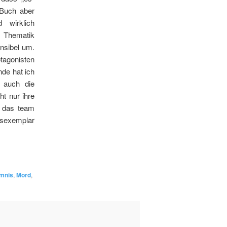
 Buch aber
 wirklich
e Thematik
nsibel um.
agonisten
de hat ich
r auch die
t nur ihre
n das team
nsexemplar
mnis
,
Mord
,