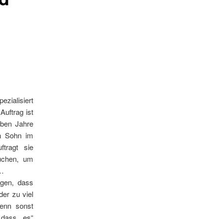
ialisiert
uftrag ist
eben Jahre
n Sohn im
ftragt sie
uchen, um
t…
gen, dass
der zu viel
 denn sonst
 dass „es“