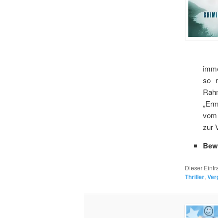
imme
so n
Rahm
„Erm
vom 
zur 
Bew
Dieser Eint
Thriller
,
Ver