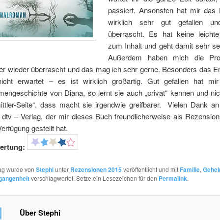
passiert. Ansonsten hat mir das
wirklich sehr gut gefallen und
überrascht. Es hat keine leicht
zum Inhalt und geht damit sehr se
Außerdem haben mich die Prot
r wieder überrascht und das mag ich sehr gerne. Besonders das En
icht erwartet – es ist wirklich großartig. Gut gefallen hat mi
engeschichte von Diana, so lernt sie auch „privat“ kennen und nich
ittler-Seite“, dass macht sie irgendwie greifbarer. Vielen Dank a
dtv – Verlag, der mir dieses Buch freundlicherweise als Rezensio
Verfügung gestellt hat.
ertung:
rag wurde von
Stephi
unter
Rezensionen 2015
veröffentlicht und mit
Familie
,
Gehei
gangenheit
verschlagwortet. Setze ein Lesezeichen für den
Permalink
.
Über Stephi