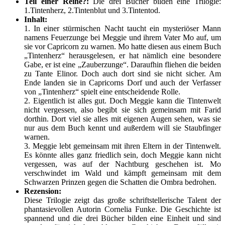
Teil einer Reihe?:
Die drei Bücher bilden eine Trilogie:
1.Tintenherz, 2.Tintenblut und 3.Tintentod.
Inhalt:
1. In einer stürmischen Nacht taucht ein mysteriöser Mann
namens Feuerzunge bei Meggie und ihrem Vater Mo auf, um
sie vor Capricorn zu warnen. Mo hatte diesen aus einem Buch
„Tintenherz“ herausgelesen, er hat nämlich eine besondere
Gabe, er ist eine „Zauberzunge“. Daraufhin fliehen die beiden
zu Tante Elinor. Doch auch dort sind sie nicht sicher. Am
Ende landen sie in Capricorns Dorf und auch der Verfasser
von „Tintenherz“ spielt eine entscheidende Rolle.
2. Eigentlich ist alles gut. Doch Meggie kann die Tintenwelt
nicht vergessen, also begibt sie sich gemeinsam mit Farid
dorthin. Dort viel sie alles mit eigenen Augen sehen, was sie
nur aus dem Buch kennt und außerdem will sie Staubfinger
warnen.
3. Meggie lebt gemeinsam mit ihren Eltern in der Tintenwelt.
Es könnte alles ganz friedlich sein, doch Meggie kann nicht
vergessen, was auf der Nachtburg geschehen ist. Mo
verschwindet im Wald und kämpft gemeinsam mit dem
Schwarzen Prinzen gegen die Schatten die Ombra bedrohen.
Rezension:
Diese Trilogie zeigt das große schriftstellerische Talent der
phantasievollen Autorin Cornelia Funke. Die Geschichte ist
spannend und die drei Bücher bilden eine Einheit und sind