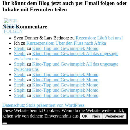
Ihr könnt dem Blog jetzt auch per Email folgen oder
Inhalte mit Freunden teilen
Neue Kommentare
Sven Donner & Lars Bednorz
zu
Rezension: Läuft bei uns!
Ich
zu
Kurzrezension: Über den Fluss nach Afrika
Stephi
zu
Kino-Tipp und Gewinnspiel: Momo
Stephi
zu
Kino-Tipp und Gewinnspiel: All das ungesagte
zwischen uns
Stephi
zu
Kino-Tipp und Gewinnspiel: All das ungesagte
zwischen uns
Stephi
zu
Kino-Tipp und Gewinnspiel: Momo
Stephi
zu
Kino-Tipp und Gewinnspiel: Momo
Stephi
zu
Kino-Tipp und Gewinnspiel: Momo
Stephi
zu
Kino-Tipp und Gewinnspiel: Momo
Stephi
zu
Kino-Tipp und Gewinnspiel: Momo
Datenschutz
Stolz präsentiert von WordPress
Diese Website benutzt Cookies. Wenn du die Website weiter nutzt,
gehen wir von deinem Einverständnis aus.
OK
Nein
Weiterlesen