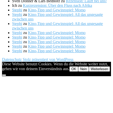
Sven Donner & Lars Bednorz
zu
Rezension: Läuft bei uns!
Ich
zu
Kurzrezension: Über den Fluss nach Afrika
Stephi
zu
Kino-Tipp und Gewinnspiel: Momo
Stephi
zu
Kino-Tipp und Gewinnspiel: All das ungesagte
zwischen uns
Stephi
zu
Kino-Tipp und Gewinnspiel: All das ungesagte
zwischen uns
Stephi
zu
Kino-Tipp und Gewinnspiel: Momo
Stephi
zu
Kino-Tipp und Gewinnspiel: Momo
Stephi
zu
Kino-Tipp und Gewinnspiel: Momo
Stephi
zu
Kino-Tipp und Gewinnspiel: Momo
Stephi
zu
Kino-Tipp und Gewinnspiel: Momo
Datenschutz
Stolz präsentiert von WordPress
Diese Website benutzt Cookies. Wenn du die Website weiter nutzt,
gehen wir von deinem Einverständnis aus.
OK
Nein
Weiterlesen