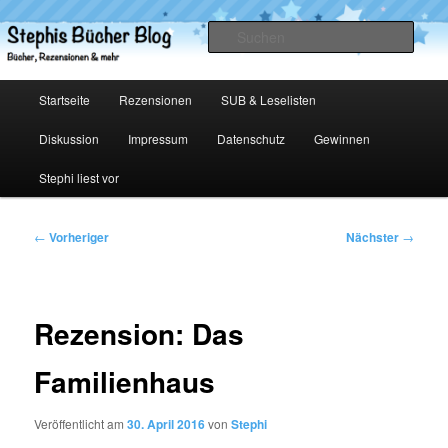
Zum
primären
Such
Inhalt
springen
Stephis Bücher Blog
Hauptmenü
Startseite
Rezensionen
SUB & Leselisten
Diskussion
Impressum
Datenschutz
Gewinnen
Stephi liest vor
Beitragsnavigation
←
Vorheriger
Nächster
→
Rezension: Das
Familienhaus
Veröffentlicht am
30. April 2016
von
Stephi