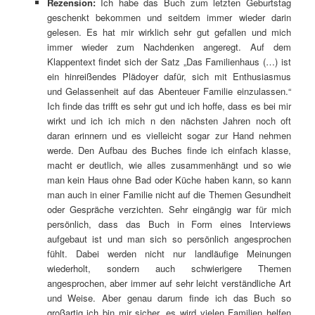
Rezension:
Ich habe das Buch zum letzten Geburtstag
geschenkt bekommen und seitdem immer wieder darin
gelesen. Es hat mir wirklich sehr gut gefallen und mich
immer wieder zum Nachdenken angeregt. Auf dem
Klappentext findet sich der Satz „Das Familienhaus (…) ist
ein hinreißendes Plädoyer dafür, sich mit Enthusiasmus
und Gelassenheit auf das Abenteuer Familie einzulassen.“
Ich finde das trifft es sehr gut und ich hoffe, dass es bei mir
wirkt und ich ich mich n den nächsten Jahren noch oft
daran erinnern und es vielleicht sogar zur Hand nehmen
werde. Den Aufbau des Buches finde ich einfach klasse,
macht er deutlich, wie alles zusammenhängt und so wie
man kein Haus ohne Bad oder Küche haben kann, so kann
man auch in einer Familie nicht auf die Themen Gesundheit
oder Gespräche verzichten. Sehr eingängig war für mich
persönlich, dass das Buch in Form eines Interviews
aufgebaut ist und man sich so persönlich angesprochen
fühlt. Dabei werden nicht nur landläufige Meinungen
wiederholt, sondern auch schwierigere Themen
angesprochen, aber immer auf sehr leicht verständliche Art
und Weise. Aber genau darum finde ich das Buch so
großartig ich bin mir sicher, es wird vielen Familien helfen