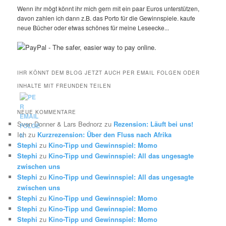
Wenn ihr mögt könnt ihr mich gern mit ein paar Euros unterstützen,
davon zahlen ich dann z.B. das Porto für die Gewinnspiele. kaufe
neue Bücher oder etwas schönes für meine Leseecke...
IHR KÖNNT DEM BLOG JETZT AUCH PER EMAIL FOLGEN ODER
INHALTE MIT FREUNDEN TEILEN
NEUE KOMMENTARE
Sven Donner & Lars Bednorz
zu
Rezension: Läuft bei uns!
Ich
zu
Kurzrezension: Über den Fluss nach Afrika
Stephi
zu
Kino-Tipp und Gewinnspiel: Momo
Stephi
zu
Kino-Tipp und Gewinnspiel: All das ungesagte
zwischen uns
Stephi
zu
Kino-Tipp und Gewinnspiel: All das ungesagte
zwischen uns
Stephi
zu
Kino-Tipp und Gewinnspiel: Momo
Stephi
zu
Kino-Tipp und Gewinnspiel: Momo
Stephi
zu
Kino-Tipp und Gewinnspiel: Momo