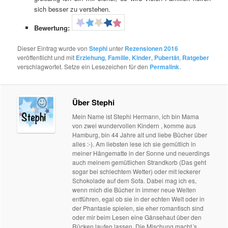
sich besser zu verstehen.
Bewertung:
Dieser Eintrag wurde von
Stephi
unter
Rezensionen 2016
veröffentlicht und mit
Erziehung
,
Familie
,
Kinder
,
Pubertät
,
Ratgeber
verschlagwortet. Setze ein Lesezeichen für den
Permalink
.
Über Stephi
Mein Name ist Stephi Hermann, ich bin Mama
von zwei wundervollen Kindern , komme aus
Hamburg, bin 44 Jahre alt und liebe Bücher über
alles :-). Am liebsten lese ich sie gemütlich in
meiner Hängematte in der Sonne und neuerdings
auch meinem gemütlichen Strandkorb (Das geht
sogar bei schlechtem Wetter) oder mit leckerer
Schokolade auf dem Sofa. Dabei mag ich es,
wenn mich die Bücher in immer neue Welten
entführen, egal ob sie in der echten Welt oder in
der Phantasie spielen, sie eher romantisch sind
oder mir beim Lesen eine Gänsehaut über den
Rücken laufen lassen. Die Mischung macht´s.