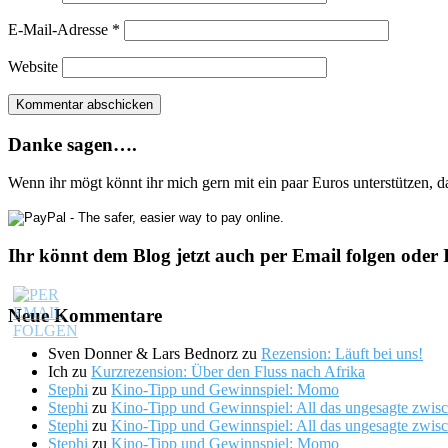
E-Mail-Adresse
*
Website
Danke sagen….
Wenn ihr mögt könnt ihr mich gern mit ein paar Euros unterstützen, 
Ihr könnt dem Blog jetzt auch per Email folgen oder 
Neue Kommentare
Sven Donner & Lars Bednorz
zu
Rezension: Läuft bei uns!
Ich
zu
Kurzrezension: Über den Fluss nach Afrika
Stephi
zu
Kino-Tipp und Gewinnspiel: Momo
Stephi
zu
Kino-Tipp und Gewinnspiel: All das ungesagte zwis
Stephi
zu
Kino-Tipp und Gewinnspiel: All das ungesagte zwis
Stephi
zu
Kino-Tipp und Gewinnspiel: Momo