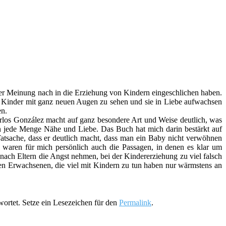
ner Meinung nach in die Erziehung von Kindern eingeschlichen haben.
r, Kinder mit ganz neuen Augen zu sehen und sie in Liebe aufwachsen
en.
arlos González macht auf ganz besondere Art und Weise deutlich, was
hen jede Menge Nähe und Liebe. Das Buch hat mich darin bestärkt auf
Tatsache, dass er deutlich macht, dass man ein Baby nicht verwöhnen
d waren für mich persönlich auch die Passagen, in denen es klar um
ach Eltern die Angst nehmen, bei der Kindererziehung zu viel falsch
en Erwachsenen, die viel mit Kindern zu tun haben nur wärmstens an
ortet. Setze ein Lesezeichen für den
Permalink
.