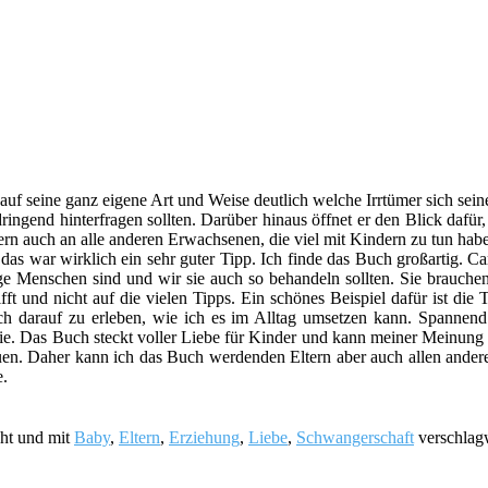
uf seine ganz eigene Art und Weise deutlich welche Irrtümer sich sei
ringend hinterfragen sollten. Darüber hinaus öffnet er den Blick dafü
dern auch an alle anderen Erwachsenen, die viel mit Kindern zu tun hab
das war wirklich ein sehr guter Tipp. Ich finde das Buch großartig. C
rtige Menschen sind und wir sie auch so behandeln sollten. Sie brauc
und nicht auf die vielen Tipps. Ein schönes Beispiel dafür ist die 
ich darauf zu erleben, wie ich es im Alltag umsetzen kann. Spannen
e. Das Buch steckt voller Liebe für Kinder und kann meiner Meinung n
auen. Daher kann ich das Buch werdenden Eltern aber auch allen ander
e.
cht und mit
Baby
,
Eltern
,
Erziehung
,
Liebe
,
Schwangerschaft
verschlagw