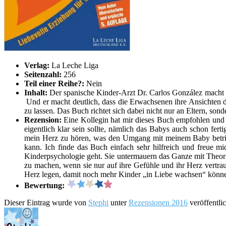
Verlag:
La Leche Liga
Seitenzahl:
256
Teil einer Reihe?:
Nein
Inhalt:
Der spanische Kinder-Arzt Dr. Carlos González macht a
Und er macht deutlich, dass die Erwachsenen ihre Ansichten d
zu lassen. Das Buch richtet sich dabei nicht nur an Eltern, son
Rezension:
Eine Kollegin hat mir dieses Buch empfohlen und 
eigentlich klar sein sollte, nämlich das Babys auch schon fe
mein Herz zu hören, was den Umgang mit meinem Baby betrifft 
kann. Ich finde das Buch einfach sehr hilfreich und freue m
Kinderpsychologie geht. Sie untermauern das Ganze mit Theori
zu machen, wenn sie nur auf ihre Gefühle und ihr Herz vertr
Herz legen, damit noch mehr Kinder „in Liebe wachsen“ könn
Bewertung:
Dieser Eintrag wurde von
Stephi
unter
Rezensionen 2016
veröffentli