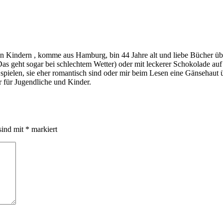
indern , komme aus Hamburg, bin 44 Jahre alt und liebe Bücher über a
s geht sogar bei schlechtem Wetter) oder mit leckerer Schokolade au
ie spielen, sie eher romantisch sind oder mir beim Lesen eine Gänsehau
 für Jugendliche und Kinder.
sind mit
*
markiert