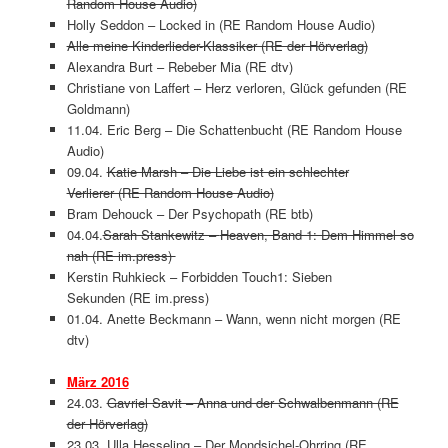
Random House Audio)
Holly Seddon – Locked in (RE Random House Audio)
Alle meine Kinderlieder-Klassiker (RE der Hörverlag)
Alexandra Burt – Rebeber Mia (RE dtv)
Christiane von Laffert – Herz verloren, Glück gefunden (RE
Goldmann)
11.04. Eric Berg – Die Schattenbucht (RE Random House
Audio)
09.04.
Katie Marsh – Die Liebe ist ein schlechter
Verlierer (RE Random House Audio)
Bram Dehouck – Der Psychopath (RE btb)
04.04.
Sarah Stankewitz –
Heaven, Band 1: Dem Himmel so
nah (RE im.press)
Kerstin Ruhkieck –
Forbidden Touch1: Sieben
Sekunden (RE im.press)
01.04. Anette Beckmann – Wann, wenn nicht morgen (RE
dtv)
März 2016
24.03.
Gavriel Savit – Anna und der Schwalbenmann (RE
der Hörverlag)
23.03. Ulla Hesseling – Der Mondsichel-Ohrring (RE