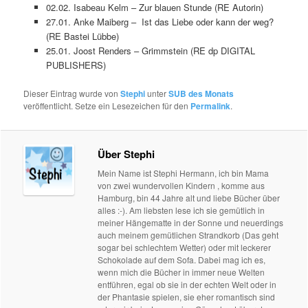
02.02. Isabeau Kelm – Zur blauen Stunde (RE Autorin)
27.01. Anke Maiberg – Ist das Liebe oder kann der weg?
(RE Bastei Lübbe)
25.01. Joost Renders – Grimmstein (RE dp DIGITAL
PUBLISHERS)
Dieser Eintrag wurde von
Stephi
unter
SUB des Monats
veröffentlicht. Setze ein Lesezeichen für den
Permalink
.
Über Stephi
Mein Name ist Stephi Hermann, ich bin Mama
von zwei wundervollen Kindern , komme aus
Hamburg, bin 44 Jahre alt und liebe Bücher über
alles :-). Am liebsten lese ich sie gemütlich in
meiner Hängematte in der Sonne und neuerdings
auch meinem gemütlichen Strandkorb (Das geht
sogar bei schlechtem Wetter) oder mit leckerer
Schokolade auf dem Sofa. Dabei mag ich es,
wenn mich die Bücher in immer neue Welten
entführen, egal ob sie in der echten Welt oder in
der Phantasie spielen, sie eher romantisch sind