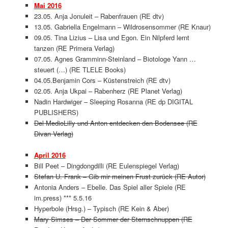
Mai 2016
23.05. Anja Jonuleit – Rabenfrauen (RE dtv)
13.05. Gabriella Engelmann – Wildrosensommer (RE Knaur)
09.05. Tina Lizius – Lisa und Egon. Ein Nilpferd lernt
tanzen (RE Primera Verlag)
07.05. Agnes Gramminn-Steinland – Biotologe Yann …
steuert (…) (RE TLELE Books)
04.05.Benjamin Cors – Küstenstreich (RE dtv)
02.05. Anja Ukpai – Rabenherz (RE Planet Verlag)
Nadin Hardwiger – Sleeping Rosanna (RE dp DIGITAL
PUBLISHERS)
Del MedioLilly und Anton entdecken den Bodensee (RE
Divan Verlag)
April 2016
Bill Peet – Dingdongdilli (RE Eulenspiegel Verlag)
Stefan U. Frank – Gib mir meinen Frust zurück (RE Autor)
Antonia Anders –
Ebelle. Das Spiel aller Spiele (RE
im.press) *** 5.5.16
Hyperbole (Hrsg.) – Typisch (RE Kein & Aber)
Mary Simses – Der Sommer der Sternschnuppen (RE