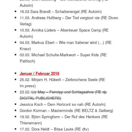
Autorin)
16.03.Sara Brandt – Schattenengel (RE Autorin)
11.03. Andreas Hultberg – Der Tod vergisst nie (RE Diven
Verlag)
10.03. Annika Lüders – Abenteuer Space Camp (RE
Autorin)
04.03. Markus Ebert – Wie man Italiener wird (…) (RE
Knaur)
03.03. Michael Schulte-Markwort – Super Kids (RE
Pattloch)
Januar / Februar 2016
25.02.
Mirjam H. Hüberli –
Zerbrochene Seele (RE
im.press)
23.02.
Liz May – Feinripp und Schlagsahne (RE dp
DIGITAL PUBLISHERS)
Jessica Koch – Dem Horizont so nah (RE Autorin)
Gordon Korman – Masterminds (RE BELTZ & Gelberg)
19.02. Björn Springform – Der Ruf des Henkers (RE
Thienemann)
17.02. Dora Heldt – Böse Leute (RE dtv)