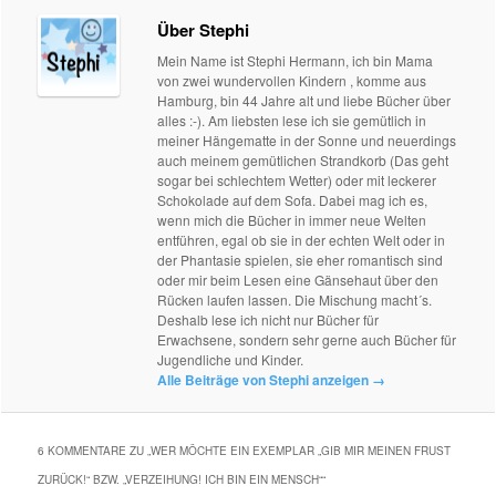
Über Stephi
Mein Name ist Stephi Hermann, ich bin Mama
von zwei wundervollen Kindern , komme aus
Hamburg, bin 44 Jahre alt und liebe Bücher über
alles :-). Am liebsten lese ich sie gemütlich in
meiner Hängematte in der Sonne und neuerdings
auch meinem gemütlichen Strandkorb (Das geht
sogar bei schlechtem Wetter) oder mit leckerer
Schokolade auf dem Sofa. Dabei mag ich es,
wenn mich die Bücher in immer neue Welten
entführen, egal ob sie in der echten Welt oder in
der Phantasie spielen, sie eher romantisch sind
oder mir beim Lesen eine Gänsehaut über den
Rücken laufen lassen. Die Mischung macht´s.
Deshalb lese ich nicht nur Bücher für
Erwachsene, sondern sehr gerne auch Bücher für
Jugendliche und Kinder.
Alle Beiträge von Stephi anzeigen
→
6 KOMMENTARE ZU „
WER MÖCHTE EIN EXEMPLAR „GIB MIR MEINEN FRUST
ZURÜCK!“ BZW. „VERZEIHUNG! ICH BIN EIN MENSCH“
“