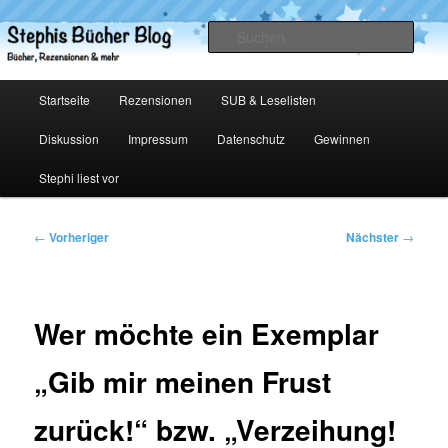
Zum
primären
Such
Inhalt
springen
Stephis Bücher Blog
Hauptmenü
Startseite
Rezensionen
SUB & Leselisten
Diskussion
Impressum
Datenschutz
Gewinnen
Stephi liest vor
Beitragsnavigation
←
Vorheriger
Nächster
→
Wer möchte ein Exemplar
„Gib mir meinen Frust
zurück!“ bzw. „Verzeihung!