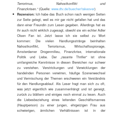
Terrorimus, Nahostkonflikt und
Finanzkrisen.“
(Quelle:
www.dtv.de/buecher/takeover
)
Rezension:
Ich habe das Buch schon nach wenigen Seiten
zur Seite gelegt, weil es mir gar nicht gefallen hat und das
dann einer Freundin zum Lesen gegeben. Allerdings hat es
ihr auch nicht wirklich zugesagt, obwohl sie ein echter Adler
Olsen Fan ist. Jetzt lasse ich sie selbst zu Wort
kommen: Die vielen Handlungsstränge beinhalten
Nahostkonflikt, Terrorismus, Wirtschaftsspionage,
Amsterdamer Drogenmilieu, Finanzkrise, internationale
Politik und Liebe. Der „rasante Thriller“ ist ohne
umfangreiche Kenntnisse in diesen Bereichen nur schwer
zu verstehen. Verstrickungen und Verwicklungen der
handelnden Personen verwirren, häufige Szenenwechsel
und Vermischung der Themen erschweren ein Verständnis
für den Handlungsablauf. Als Leser fragt man sich zu oft,
was jetzt eigentlich wie zusammenhängt und ist geneigt,
zurück zu blättern und einiges noch einmal zu lesen. Auch
die Liebesbeziehung eines leitenden Geschäftsmannes
(Hauptperson) zu einer jungen, ehrgeizigen Frau aus
schwierigen, ärmlichen Verhältnissen ist in der