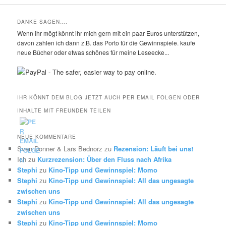
DANKE SAGEN….
Wenn ihr mögt könnt ihr mich gern mit ein paar Euros unterstützen,
davon zahlen ich dann z.B. das Porto für die Gewinnspiele. kaufe
neue Bücher oder etwas schönes für meine Leseecke...
IHR KÖNNT DEM BLOG JETZT AUCH PER EMAIL FOLGEN ODER
INHALTE MIT FREUNDEN TEILEN
NEUE KOMMENTARE
Sven Donner & Lars Bednorz
zu
Rezension: Läuft bei uns!
Ich
zu
Kurzrezension: Über den Fluss nach Afrika
Stephi
zu
Kino-Tipp und Gewinnspiel: Momo
Stephi
zu
Kino-Tipp und Gewinnspiel: All das ungesagte
zwischen uns
Stephi
zu
Kino-Tipp und Gewinnspiel: All das ungesagte
zwischen uns
Stephi
zu
Kino-Tipp und Gewinnspiel: Momo