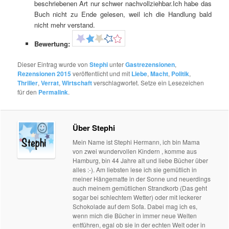
beschriebenen Art nur schwer nachvollziehbar.Ich habe das
Buch nicht zu Ende gelesen, weil ich die Handlung bald
nicht mehr verstand.
Bewertung:
Dieser Eintrag wurde von
Stephi
unter
Gastrezensionen
,
Rezensionen 2015
veröffentlicht und mit
Liebe
,
Macht
,
Politik
,
Thriller
,
Verrat
,
Wirtschaft
verschlagwortet. Setze ein Lesezeichen
für den
Permalink
.
Über Stephi
Mein Name ist Stephi Hermann, ich bin Mama
von zwei wundervollen Kindern , komme aus
Hamburg, bin 44 Jahre alt und liebe Bücher über
alles :-). Am liebsten lese ich sie gemütlich in
meiner Hängematte in der Sonne und neuerdings
auch meinem gemütlichen Strandkorb (Das geht
sogar bei schlechtem Wetter) oder mit leckerer
Schokolade auf dem Sofa. Dabei mag ich es,
wenn mich die Bücher in immer neue Welten
entführen, egal ob sie in der echten Welt oder in