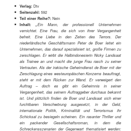
Verlag:
Dtv
Seitenzahl:
592
Teil einer Reihe?:
Nein
Inhalt:
„
Ein Mann, der professionell Unternehmen
vernichtet. Eine Frau, die sich von ihrer Vergangenheit
befreit. Eine Liebe in den Zeiten des Terrors. Der
niederländische Geschäftsmann Peter de Boer leitet ein
Unternehmen, das darauf spezialisiert ist, große Firmen zu
zerschlagen. Er wirbt die Halbindonesierin Nicky Landsaat
als Trainee an und macht die junge Frau rasch zu seiner
Vertrauten. Als der irakische Geheimdienst de Boer mit der
Zerschlagung eines westeuropäischen Konzerns beauftragt,
steht er mit dem Rücken zur Wand. Er verweigert den
Auftrag – doch es gibt ein Geheimnis in seiner
Vergangenheit, das seinem Auftraggeber durchaus bekannt
ist. Und plötzlich finden de Boer und Landsaat sich einer
furchtbaren Verschwörung ausgesetzt, in der Geld,
internationale Politik, Kriminalität und Terrorismus ihr
Schicksal zu besiegeln scheinen. Ein rasanter Thriller und
ein packender Gesellschaftsroman, in dem die
Schreckensszenarien der Gegenwart thematisiert werden: