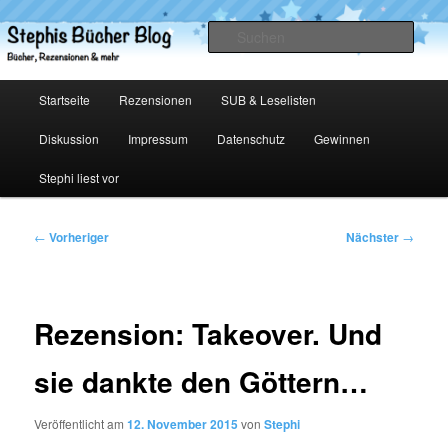
Zum
primären
Such
Inhalt
springen
Stephis Bücher Blog
Hauptmenü
Startseite
Rezensionen
SUB & Leselisten
Diskussion
Impressum
Datenschutz
Gewinnen
Stephi liest vor
Beitragsnavigation
←
Vorheriger
Nächster
→
Rezension: Takeover. Und
sie dankte den Göttern…
Veröffentlicht am
12. November 2015
von
Stephi