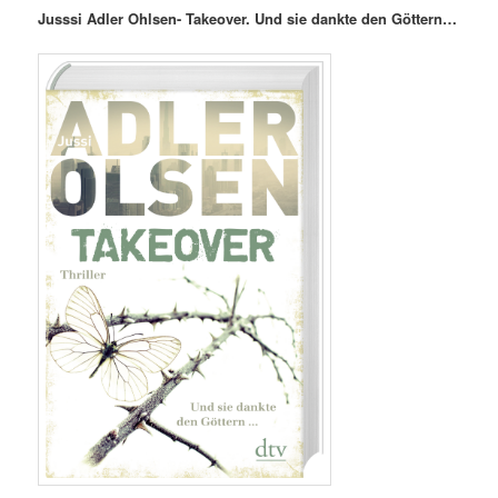
Jusssi Adler Ohlsen- Takeover. Und sie dankte den Göttern…