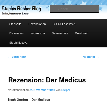
Zum
primären
Such
Inhalt
springen
Stephis Bücher Blog
Hauptmenü
Startseite
Rezensionen
SUB & Leselisten
Diskussion
Impressum
Datenschutz
Gewinnen
Stephi liest vor
Beitragsnavigation
←
Vorheriger
Nächster
→
Rezension: Der Medicus
Veröffentlicht am
2. November 2013
von
Stephi
Noah Gordon – Der Medicus