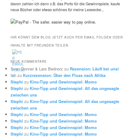
davon zahlen ich dann z.B. das Porto für die Gewinnspiele. kaufe
neue Bücher oder etwas schönes für meine Leseecke...
IHR KÖNNT DEM BLOG JETZT AUCH PER EMAIL FOLGEN ODER
INHALTE MIT FREUNDEN TEILEN
NEUE KOMMENTARE
Sven Donner & Lars Bednorz
zu
Rezension: Läuft bei uns!
Ich
zu
Kurzrezension: Über den Fluss nach Afrika
Stephi
zu
Kino-Tipp und Gewinnspiel: Momo
Stephi
zu
Kino-Tipp und Gewinnspiel: All das ungesagte
zwischen uns
Stephi
zu
Kino-Tipp und Gewinnspiel: All das ungesagte
zwischen uns
Stephi
zu
Kino-Tipp und Gewinnspiel: Momo
Stephi
zu
Kino-Tipp und Gewinnspiel: Momo
Stephi
zu
Kino-Tipp und Gewinnspiel: Momo
Stephi
zu
Kino-Tipp und Gewinnspiel: Momo