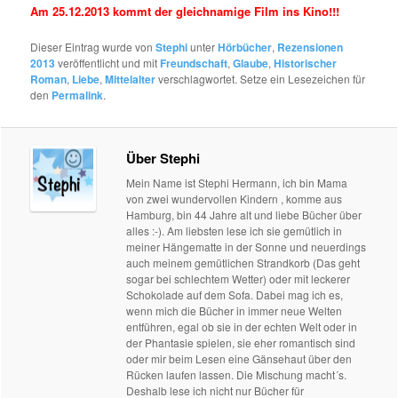
Am 25.12.2013 kommt der gleichnamige Film ins Kino!!!
Dieser Eintrag wurde von
Stephi
unter
Hörbücher
,
Rezensionen
2013
veröffentlicht und mit
Freundschaft
,
Glaube
,
Historischer
Roman
,
Liebe
,
Mittelalter
verschlagwortet. Setze ein Lesezeichen für
den
Permalink
.
Über Stephi
Mein Name ist Stephi Hermann, ich bin Mama
von zwei wundervollen Kindern , komme aus
Hamburg, bin 44 Jahre alt und liebe Bücher über
alles :-). Am liebsten lese ich sie gemütlich in
meiner Hängematte in der Sonne und neuerdings
auch meinem gemütlichen Strandkorb (Das geht
sogar bei schlechtem Wetter) oder mit leckerer
Schokolade auf dem Sofa. Dabei mag ich es,
wenn mich die Bücher in immer neue Welten
entführen, egal ob sie in der echten Welt oder in
der Phantasie spielen, sie eher romantisch sind
oder mir beim Lesen eine Gänsehaut über den
Rücken laufen lassen. Die Mischung macht´s.
Deshalb lese ich nicht nur Bücher für