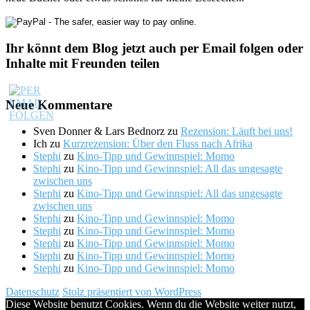
Ihr könnt dem Blog jetzt auch per Email folgen oder
Inhalte mit Freunden teilen
Neue Kommentare
Sven Donner & Lars Bednorz
zu
Rezension: Läuft bei uns!
Ich
zu
Kurzrezension: Über den Fluss nach Afrika
Stephi
zu
Kino-Tipp und Gewinnspiel: Momo
Stephi
zu
Kino-Tipp und Gewinnspiel: All das ungesagte
zwischen uns
Stephi
zu
Kino-Tipp und Gewinnspiel: All das ungesagte
zwischen uns
Stephi
zu
Kino-Tipp und Gewinnspiel: Momo
Stephi
zu
Kino-Tipp und Gewinnspiel: Momo
Stephi
zu
Kino-Tipp und Gewinnspiel: Momo
Stephi
zu
Kino-Tipp und Gewinnspiel: Momo
Stephi
zu
Kino-Tipp und Gewinnspiel: Momo
Datenschutz
Stolz präsentiert von WordPress
Diese Website benutzt Cookies. Wenn du die Website weiter nutzt,