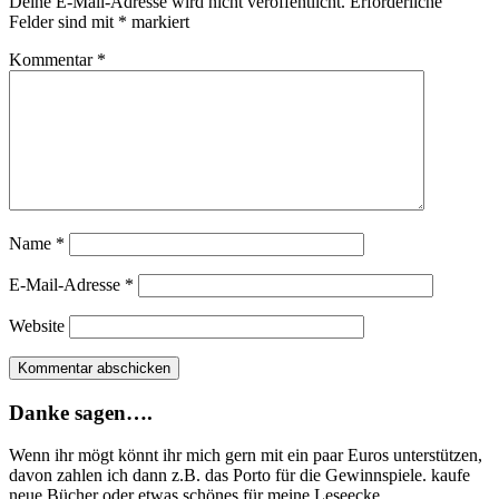
Deine E-Mail-Adresse wird nicht veröffentlicht.
Erforderliche
Felder sind mit
*
markiert
Kommentar
*
Name
*
E-Mail-Adresse
*
Website
Danke sagen….
Wenn ihr mögt könnt ihr mich gern mit ein paar Euros unterstützen,
davon zahlen ich dann z.B. das Porto für die Gewinnspiele. kaufe
neue Bücher oder etwas schönes für meine Leseecke...