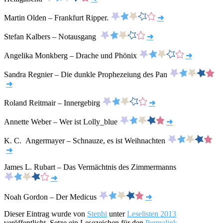
Martin Olden – Frankfurt Ripper.
➜
Stefan Kalbers – Notausgang
➜
Angelika Monkberg – Drache und Phönix
➜
Sandra Regnier – Die dunkle Prophezeiung des Pan
➜
Roland Reitmair – Innergebirg
➜
Annette Weber – Wer ist Lolly_blue
➜
K. C. Angermayer – Schnauze, es ist Weihnachten
➜
James L. Rubart – Das Vermächtnis des Zimmermanns
➜
Noah Gordon – Der Medicus
➜
Dieser Eintrag wurde von
Stephi
unter
Leselisten 2013
veröffentlicht. Setze ein Lesezeichen für den
Permalink
.