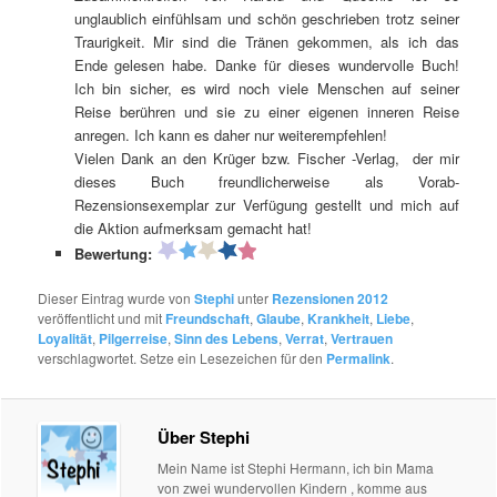
unglaublich einfühlsam und schön geschrieben trotz seiner
Traurigkeit. Mir sind die Tränen gekommen, als ich das
Ende gelesen habe. Danke für dieses wundervolle Buch!
Ich bin sicher, es wird noch viele Menschen auf seiner
Reise berühren und sie zu einer eigenen inneren Reise
anregen. Ich kann es daher nur weiterempfehlen!
Vielen Dank an den Krüger bzw. Fischer -Verlag, der mir
dieses Buch freundlicherweise als Vorab-
Rezensionsexemplar zur Verfügung gestellt und mich auf
die Aktion aufmerksam gemacht hat!
Bewertung:
Dieser Eintrag wurde von
Stephi
unter
Rezensionen 2012
veröffentlicht und mit
Freundschaft
,
Glaube
,
Krankheit
,
Liebe
,
Loyalität
,
Pilgerreise
,
Sinn des Lebens
,
Verrat
,
Vertrauen
verschlagwortet. Setze ein Lesezeichen für den
Permalink
.
Über Stephi
Mein Name ist Stephi Hermann, ich bin Mama
von zwei wundervollen Kindern , komme aus