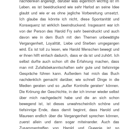
nachdenken angeregt, darüber was eigentlich wichtig ist im
Leben. es ist beeidruckend wie sehr Harlod an seine Idee
glaubt und wie er es ohne jegliche Vorbereitung umsetzt.
Ich glaube das könnte ich nicht, diese Spontanität und
Konsequenz ist wirklich beeindruckend. Insgesamt war ich
von der Person des Harold Fry sehr beeindruckt und auch
davon wie in dem Buch mit den Themen unbewätigte
Vergangenheit, Loyalität, Liebe und Sterben umgegangen
wird. Es ist toll zu lesen, wie Harold Menschen bewegt und
er ihnen hilft einfach dadurch, dass er da ist und zuhört. Ich
selbst durfte auch schon oft die Erfahrung machen, dass
man mit Zufallsbekanntschaften sehr gute und tiefsinnige
Gespräche führen kann. Außerdem hat mich das Buch
nachdenklich gemacht darüber, wie schnell Dinge in die
Medien geraten und so „außer Kontrolle geraten“ können.
Die Krönung der Geschichte, in der ich immer wieder selbst
über mich nachgedacht habe und die an sich schon
bewegend ist, ist dieses unwahrscheinlich schöne und
tiefsinnige Ende, dass damit beginnt, dass Harold und
Maureen endlich über die Vergangenheit sprechen können,
zuerst allein und dann sogar miteinander. Auch das
Zusammentreffen von Harold und Queenie ist so