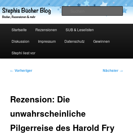
Zum
primären
Such
Inhalt
springen
Stephis Bücher Blog
Hauptmenü
Startseite
Rezensionen
SUB & Leselisten
Diskussion
Impressum
Datenschutz
Gewinnen
Stephi liest vor
Beitragsnavigation
←
Vorheriger
Nächster
→
Rezension: Die
unwahrscheinliche
Pilgerreise des Harold Fry