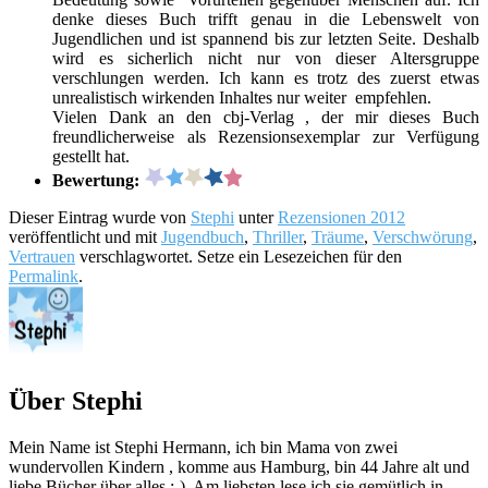
denke dieses Buch trifft genau in die Lebenswelt von
Jugendlichen und ist spannend bis zur letzten Seite. Deshalb
wird es sicherlich nicht nur von dieser Altersgruppe
verschlungen werden. Ich kann es trotz des zuerst etwas
unrealistisch wirkenden Inhaltes nur weiter empfehlen.
Vielen Dank an den cbj-Verlag , der mir dieses Buch
freundlicherweise als Rezensionsexemplar zur Verfügung
gestellt hat.
Bewertung:
Dieser Eintrag wurde von
Stephi
unter
Rezensionen 2012
veröffentlicht und mit
Jugendbuch
,
Thriller
,
Träume
,
Verschwörung
,
Vertrauen
verschlagwortet. Setze ein Lesezeichen für den
Permalink
.
Über Stephi
Mein Name ist Stephi Hermann, ich bin Mama von zwei
wundervollen Kindern , komme aus Hamburg, bin 44 Jahre alt und
liebe Bücher über alles :-). Am liebsten lese ich sie gemütlich in