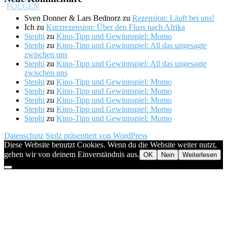
Sven Donner & Lars Bednorz
zu
Rezension: Läuft bei uns!
Ich
zu
Kurzrezension: Über den Fluss nach Afrika
Stephi
zu
Kino-Tipp und Gewinnspiel: Momo
Stephi
zu
Kino-Tipp und Gewinnspiel: All das ungesagte
zwischen uns
Stephi
zu
Kino-Tipp und Gewinnspiel: All das ungesagte
zwischen uns
Stephi
zu
Kino-Tipp und Gewinnspiel: Momo
Stephi
zu
Kino-Tipp und Gewinnspiel: Momo
Stephi
zu
Kino-Tipp und Gewinnspiel: Momo
Stephi
zu
Kino-Tipp und Gewinnspiel: Momo
Stephi
zu
Kino-Tipp und Gewinnspiel: Momo
Datenschutz
Stolz präsentiert von WordPress
Diese Website benutzt Cookies. Wenn du die Website weiter nutzt,
gehen wir von deinem Einverständnis aus.
OK
Nein
Weiterlesen