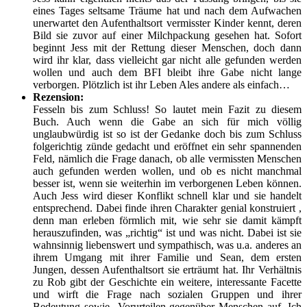
eines Tages seltsame Träume hat und nach dem Aufwachen
unerwartet den Aufenthaltsort vermisster Kinder kennt, deren
Bild sie zuvor auf einer Milchpackung gesehen hat. Sofort
beginnt Jess mit der Rettung dieser Menschen, doch dann
wird ihr klar, dass vielleicht gar nicht alle gefunden werden
wollen und auch dem BFI bleibt ihre Gabe nicht lange
verborgen. Plötzlich ist ihr Leben Ales andere als einfach…
Rezension:
Fesseln bis zum Schluss! So lautet mein Fazit zu diesem
Buch. Auch wenn die Gabe an sich für mich völlig
unglaubwürdig ist so ist der Gedanke doch bis zum Schluss
folgerichtig zünde gedacht und eröffnet ein sehr spannenden
Feld, nämlich die Frage danach, ob alle vermissten Menschen
auch gefunden werden wollen, und ob es nicht manchmal
besser ist, wenn sie weiterhin im verborgenen Leben können.
Auch Jess wird dieser Konflikt schnell klar und sie handelt
entsprechend. Dabei finde ihren Charakter genial konstruiert ,
denn man erleben förmlich mit, wie sehr sie damit kämpft
herauszufinden, was „richtig“ ist und was nicht. Dabei ist sie
wahnsinnig liebenswert und sympathisch, was u.a. anderes an
ihrem Umgang mit ihrer Familie und Sean, dem ersten
Jungen, dessen Aufenthaltsort sie erträumt hat. Ihr Verhältnis
zu Rob gibt der Geschichte ein weitere, interessante Facette
und wirft die Frage nach sozialen Gruppen und ihrer
Bedeutung sowie Vorurteilen gegenüber Menschen auf. Ich