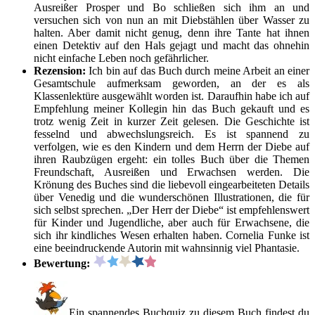
Ausreißer Prosper und Bo schließen sich ihm an und
versuchen sich von nun an mit Diebstählen über Wasser zu
halten. Aber damit nicht genug, denn ihre Tante hat ihnen
einen Detektiv auf den Hals gejagt und macht das ohnehin
nicht einfache Leben noch gefährlicher.
Rezension:
Ich bin auf das Buch durch meine Arbeit an einer
Gesamtschule aufmerksam geworden, an der es als
Klassenlektüre ausgewählt worden ist. Daraufhin habe ich auf
Empfehlung meiner Kollegin hin das Buch gekauft und es
trotz wenig Zeit in kurzer Zeit gelesen. Die Geschichte ist
fesselnd und abwechslungsreich. Es ist spannend zu
verfolgen, wie es den Kindern und dem Herrn der Diebe auf
ihren Raubzügen ergeht: ein tolles Buch über die Themen
Freundschaft, Ausreißen und Erwachsen werden. Die
Krönung des Buches sind die liebevoll eingearbeiteten Details
über Venedig und die wunderschönen Illustrationen, die für
sich selbst sprechen. „Der Herr der Diebe“ ist empfehlenswert
für Kinder und Jugendliche, aber auch für Erwachsene, die
sich ihr kindliches Wesen erhalten haben. Cornelia Funke ist
eine beeindruckende Autorin mit wahnsinnig viel Phantasie.
Bewertung:
Ein spannendes Buchquiz zu diesem Buch findest du