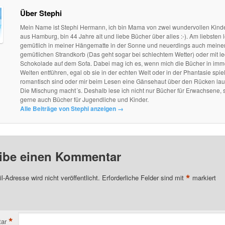
Über Stephi
Mein Name ist Stephi Hermann, ich bin Mama von zwei wundervollen Kind
aus Hamburg, bin 44 Jahre alt und liebe Bücher über alles :-). Am liebsten l
gemütlich in meiner Hängematte in der Sonne und neuerdings auch mein
gemütlichen Strandkorb (Das geht sogar bei schlechtem Wetter) oder mit le
Schokolade auf dem Sofa. Dabei mag ich es, wenn mich die Bücher in im
Welten entführen, egal ob sie in der echten Welt oder in der Phantasie spie
romantisch sind oder mir beim Lesen eine Gänsehaut über den Rücken lau
Die Mischung macht´s. Deshalb lese ich nicht nur Bücher für Erwachsene, 
gerne auch Bücher für Jugendliche und Kinder.
Alle Beiträge von Stephi anzeigen
→
ibe einen Kommentar
*
l-Adresse wird nicht veröffentlicht.
Erforderliche Felder sind mit
markiert
*
ar