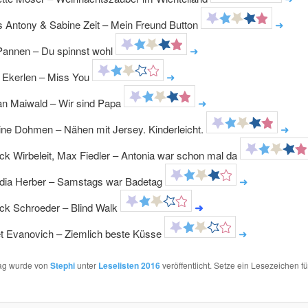
 Antony & Sabine Zeit – Mein Freund Button
➜
Pannen – Du spinnst wohl
➜
 Ekerlen – Miss You
➜
an Maiwald – Wir sind Papa
➜
ine Dohmen – Nähen mit Jersey. Kinderleicht.
➜
ick Wirbeleit, Max Fiedler – Antonia war schon mal da
dia Herber – Samstags war Badetag
➜
ick Schroeder – Blind Walk
➜
t Evanovich – Ziemlich beste Küsse
➜
rag wurde von
Stephi
unter
Leselisten 2016
veröffentlicht. Setze ein Lesezeichen f