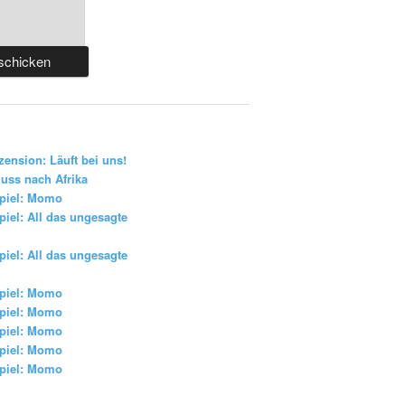
zension: Läuft bei uns!
uss nach Afrika
piel: Momo
iel: All das ungesagte
iel: All das ungesagte
piel: Momo
piel: Momo
piel: Momo
piel: Momo
piel: Momo