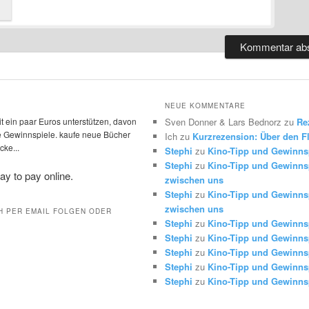
NEUE KOMMENTARE
t ein paar Euros unterstützen, davon
Sven Donner & Lars Bednorz
zu
Re
die Gewinnspiele. kaufe neue Bücher
Ich
zu
Kurzrezension: Über den Fl
ke...
Stephi
zu
Kino-Tipp und Gewinns
Stephi
zu
Kino-Tipp und Gewinnsp
zwischen uns
Stephi
zu
Kino-Tipp und Gewinnsp
zwischen uns
H PER EMAIL FOLGEN ODER
Stephi
zu
Kino-Tipp und Gewinns
Stephi
zu
Kino-Tipp und Gewinns
Stephi
zu
Kino-Tipp und Gewinns
Stephi
zu
Kino-Tipp und Gewinns
Stephi
zu
Kino-Tipp und Gewinns