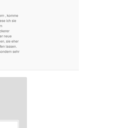
ern , komme
ese ich sie
em
ckerer
mer neue
len, sie eher
fen lassen.
sondern sehr