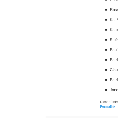
Ross
Kai 
Kate
Stef
Paul
Patr
Clau
Patr
Jane
Dieser Eint
Permalink
.