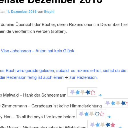
ht am
1. Dezember 2016
von
Stephi
t du eine Übersicht der Bücher, deren Rezensionen im Dezember hier
en.de veröffentlich werden (sollten).
 Visa Johansson – Anton hat kein Glück
s Buch wird gerade gelesen, sobald es rezensiert ist, siehst du die
ie Rezension fertig ist auch einen
➜
zur Rezension.
lip Maiwald – Hank der Schneemann
➜
e Zimmermann – Geradeaus ist keine Himmelsrichtung
y Han – To all the boys I´ve loved before
➜
tte Moser – Weihnachtszauber im Wichtelland
➜