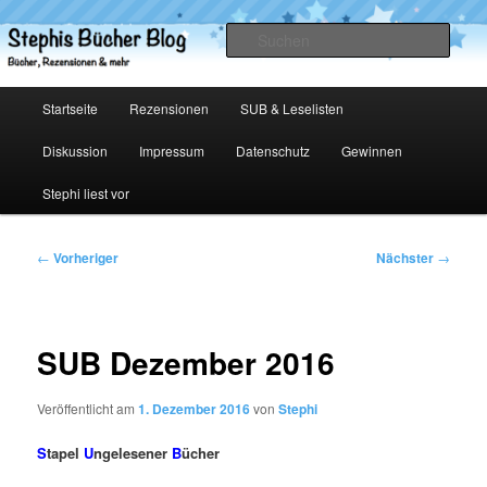
Zum
primären
Such
Inhalt
springen
Stephis Bücher Blog
Hauptmenü
Startseite
Rezensionen
SUB & Leselisten
Diskussion
Impressum
Datenschutz
Gewinnen
Stephi liest vor
Beitragsnavigation
←
Vorheriger
Nächster
→
SUB Dezember 2016
Veröffentlicht am
1. Dezember 2016
von
Stephi
S
tapel
U
ngelesener
B
ücher