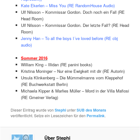
Kate Ekerlen – Miss You (RE RandomHouse Audio)
Ulf Nilsson – Kommissar Gordon. Doch noch ein Fall (RE
Head Room)
Ulf Nilsson – Kommissar Gordon. Der letzte Fall? (RE Head
Room)
Jenny Han – To all the boys I´ve loved before (RE cbj
audio)
Sommer 2016
William King – Illidan (RE panini books)
Kristina Moninger – Nur eine Ewigkeit mit dir (RE Autorin)
Ursula Klinkenberg – Die Mümmelmanns vom Kleppehof
(RE Buchwerkstatt Berlin)
Michaela Kipper & Marlies Müller – Mord in der Villa Mafiosi
(RE Gmeiner Verlag)
Dieser Eintrag wurde von
Stephi
unter
SUB des Monats
veröffentlicht. Setze ein Lesezeichen für den
Permalink
.
Über Stephi