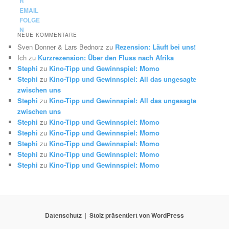
NEUE KOMMENTARE
Sven Donner & Lars Bednorz
zu
Rezension: Läuft bei uns!
Ich
zu
Kurzrezension: Über den Fluss nach Afrika
Stephi
zu
Kino-Tipp und Gewinnspiel: Momo
Stephi
zu
Kino-Tipp und Gewinnspiel: All das ungesagte
zwischen uns
Stephi
zu
Kino-Tipp und Gewinnspiel: All das ungesagte
zwischen uns
Stephi
zu
Kino-Tipp und Gewinnspiel: Momo
Stephi
zu
Kino-Tipp und Gewinnspiel: Momo
Stephi
zu
Kino-Tipp und Gewinnspiel: Momo
Stephi
zu
Kino-Tipp und Gewinnspiel: Momo
Stephi
zu
Kino-Tipp und Gewinnspiel: Momo
Datenschutz
Stolz präsentiert von WordPress