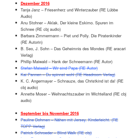
Dezember 2016
Tanja Janz – Friesenherz und Winterzauber (RE Lübbe
Audio)
Anu Stohner – Aklak. Der kleine Eskimo. Spuren im
Schnee (RE cbj audio)
Barbara Zimmermann – Piet und Polly. Die Piratenkinder
(RE Autorin)
B. Seo, J. Sohn – Das Geheimnis des Mondes (RE aracari
Verlag)
Phillip Maiwald – Hank der Schneemann (RE Autor)
Stefan Maiwald – Wir sind Papa (RE Autor)
Kai Pannen – Du spinnst wohl (RE Headroom Verlag)
K. C. Angermayer – Schnauze, das Christkind ist da! (RE
cbj audio)
Annette Moser – Weihnachtszauber im Wichtelland (RE cbj
audio)
September bis November 2016
Pauline Dohmen – Nähen mit Jersey. Kinderleicht. (RE
TOPP Verlag)
Patrick Schroeder – Blind Walk (RE cbj)