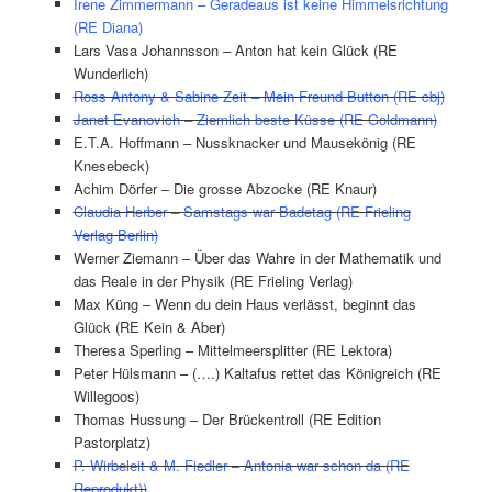
Irene Zimmermann – Geradeaus ist keine Himmelsrichtung
(RE Diana)
Lars Vasa Johannsson – Anton hat kein Glück (RE
Wunderlich)
Ross Antony & Sabine Zeit – Mein Freund Button (RE cbj)
Janet Evanovich – Ziemlich beste Küsse (RE Goldmann)
E.T.A. Hoffmann – Nussknacker und Mausekönig (RE
Knesebeck)
Achim Dörfer – Die grosse Abzocke (RE Knaur)
Claudia Herber – Samstags war Badetag (RE Frieling
Verlag Berlin)
Werner Ziemann – Über das Wahre in der Mathematik und
das Reale in der Physik (RE Frieling Verlag)
Max Küng – Wenn du dein Haus verlässt, beginnt das
Glück (RE Kein & Aber)
Theresa Sperling – Mittelmeersplitter (RE Lektora)
Peter Hülsmann – (….) Kaltafus rettet das Königreich (RE
Willegoos)
Thomas Hussung – Der Brückentroll (RE Edition
Pastorplatz)
P. Wirbeleit & M. Fiedler – Antonia war schon da (RE
Reprodukt))