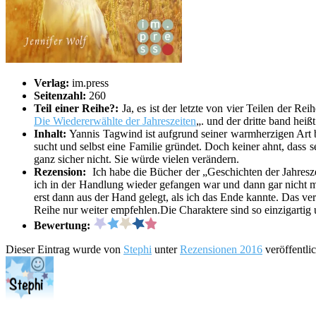
Verlag:
im.press
Seitenzahl:
260
Teil einer Reihe?:
Ja, es ist der letzte von vier Teilen der R
Die Wiedererwählte der Jahreszeiten
„. und der dritte band heißt
Inhalt:
Yannis Tagwind ist aufgrund seiner warmherzigen Art be
sucht und selbst eine Familie gründet. Doch keiner ahnt, dass
ganz sicher nicht. Sie würde vielen verändern.
Rezension:
Ich habe die Bücher der „Geschichten der Jahresze
ich in der Handlung wieder gefangen war und dann gar nicht m
erst dann aus der Hand gelegt, als ich das Ende kannte. Das verr
Reihe nur weiter empfehlen.Die Charaktere sind so einzigartig 
Bewertung:
Dieser Eintrag wurde von
Stephi
unter
Rezensionen 2016
veröffentli