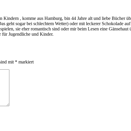
indern , komme aus Hamburg, bin 44 Jahre alt und liebe Bücher über a
s geht sogar bei schlechtem Wetter) oder mit leckerer Schokolade au
ie spielen, sie eher romantisch sind oder mir beim Lesen eine Gänsehau
 für Jugendliche und Kinder.
sind mit
*
markiert