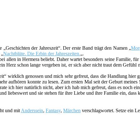
eihe „Geschichten der Jahreszeit“. Der erste Band trägt den Namen „
Morg
 „
Nachtblüte. Die Erbin der Jahreszeiten.
„.
i allen in Hermera beliebt. Daher wartet besonders seine Familie, für 
 sein Herz schon lange vergeben ist, er sich aber nicht traut dem Ge
it“ wirklich genossen und mich sehr gefreut, dass die Handlung hier g
ehr aufhören konnte zu lesen. Zum ersten Mal seit der Geburt meines
ate ich hier natürlich nicht, aber ich hab mich gefreut, dass es noch ein
und liebeswert und sie stehen für ihre Liebe und ihre Familie ein, dass
cht und mit
Anderssein
,
Fantasy
,
Märchen
verschlagwortet. Setze ein L