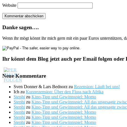
Website
Danke sagen….
Wenn ihr mögt könnt ihr mich gern mit ein paar Euros unterstützen, 
Ihr könnt dem Blog jetzt auch per Email folgen oder 
Neue Kommentare
Sven Donner & Lars Bednorz
zu
Rezension: Läuft bei uns!
Ich
zu
Kurzrezension: Über den Fluss nach Afrika
Stephi
zu
Kino-Tipp und Gewinnspiel: Momo
Stephi
zu
Kino-Tipp und Gewinnspiel: All das ungesagte zwis
Stephi
zu
Kino-Tipp und Gewinnspiel: All das ungesagte zwis
Stephi
zu
Kino-Tipp und Gewinnspiel: Momo
Stephi
zu
Kino-Tipp und Gewinnspiel: Momo
Stephi
zu
Kino-Tipp und Gewinnspiel: Momo