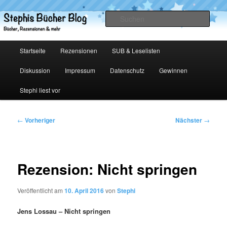
Zum
primären
Such
Inhalt
springen
Stephis Bücher Blog
Hauptmenü
Startseite
Rezensionen
SUB & Leselisten
Diskussion
Impressum
Datenschutz
Gewinnen
Stephi liest vor
Beitragsnavigation
←
Vorheriger
Nächster
→
Rezension: Nicht springen
Veröffentlicht am
10. April 2016
von
Stephi
Jens Lossau – Nicht springen