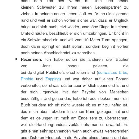
nach dem Tod des Vaters mit ihm und seiner
kleinen Schwester zu ihrem neuen Lebenspartner zu
ziehen. in seinem neuen Leben läuft es für ihn nicht gerade
rund und weil er schon vorher sicher war, dass er Unglück
bringt und sich auch jetzt wieder unschöne Dinge in seinem
Umfeld häufen, beschließt er sich umzubringen. Er bricht in
ein Schwimmbad ein und will vom 10 Meter Turm springen,
doch dann springt er nicht sofort, sondern beginnt vorher
noch seinen Abschiedsbrief zu schreiben.
Rezension:
Ich habe schon die anderen drei Bücher
von Jens Lossau gelesen, die
bei dp digital Publishers erschienen sind (
schwarzes Erbe
,
Phobie
und
Zapping
) und war daher auf einen Roman
vorbereitet, der etwas düster aber wirklich spannend ist und
der sich irgendwie mit der Psyche von Menschen
beschäftigt. Und genau das habe ich auch bekommen, ein
Buch bei dem ich oft nicht wusste ob es mir zu heftig ist,
das mich aber trotzdem in seinen Bann gezogen hat und
dem es gelungen ist mich am Ende sehr zu überraschen,
weil die Handlung anders verläuft als man es erwartet. Es
gibt einen sehr spannenden wenn auch etwas verstörenden
und düsteren Eindruck in die Psyche eines Jungen und das