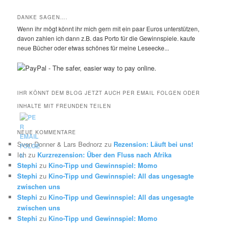
DANKE SAGEN….
Wenn ihr mögt könnt ihr mich gern mit ein paar Euros unterstützen,
davon zahlen ich dann z.B. das Porto für die Gewinnspiele. kaufe
neue Bücher oder etwas schönes für meine Leseecke...
IHR KÖNNT DEM BLOG JETZT AUCH PER EMAIL FOLGEN ODER
INHALTE MIT FREUNDEN TEILEN
NEUE KOMMENTARE
Sven Donner & Lars Bednorz
zu
Rezension: Läuft bei uns!
Ich
zu
Kurzrezension: Über den Fluss nach Afrika
Stephi
zu
Kino-Tipp und Gewinnspiel: Momo
Stephi
zu
Kino-Tipp und Gewinnspiel: All das ungesagte
zwischen uns
Stephi
zu
Kino-Tipp und Gewinnspiel: All das ungesagte
zwischen uns
Stephi
zu
Kino-Tipp und Gewinnspiel: Momo