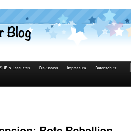
er Blog
SUB & Leselisten
Diskussion
Impressum
Datenschutz
ension: Rote Rebellion