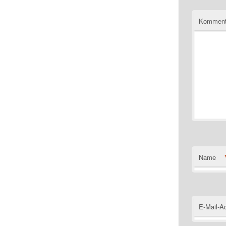
Komment
Name
E-Mail-A