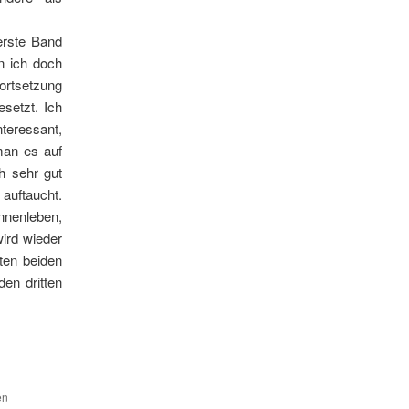
erste Band
in ich doch
setzung
esetzt. Ich
teressant,
man es auf
h sehr gut
 auftaucht.
Innenleben,
ird wieder
ten beiden
den dritten
en