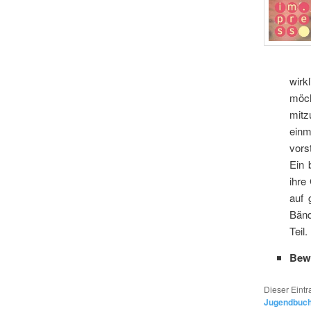
wirk
möch
mitz
einm
vors
Ein 
ihre
auf 
Bänd
Teil.
Bew
Dieser Eint
Jugendbuc