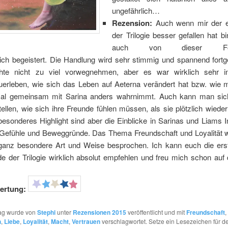
ungefährlich…
Rezension:
Auch wenn mir der 
der Trilogie besser gefallen hat b
auch von dieser Fort
lich begeistert. Die Handlung wird sehr stimmig und spannend fortg
te nicht zu viel vorwegnehmen, aber es war wirklich sehr in
uerleben, wie sich das Leben auf Aeterna verändert hat bzw. wie 
al gemeinsam mit Sarina anders wahrnimmt. Auch kann man sic
tellen, wie sich ihre Freunde fühlen müssen, als sie plötzlich wieder
besonderes Highlight sind aber die Einblicke in Sarinas und Liams 
 Gefühle und Beweggründe. Das Thema Freundschaft und Loyalität w
ganz besondere Art und Weise besprochen. Ich kann euch die ers
e der Trilogie wirklich absolut empfehlen und freu mich schon auf 
ertung:
rag wurde von
Stephi
unter
Rezensionen 2015
veröffentlicht und mit
Freundschaft
,
h
,
Liebe
,
Loyalität
,
Macht
,
Vertrauen
verschlagwortet. Setze ein Lesezeichen für d