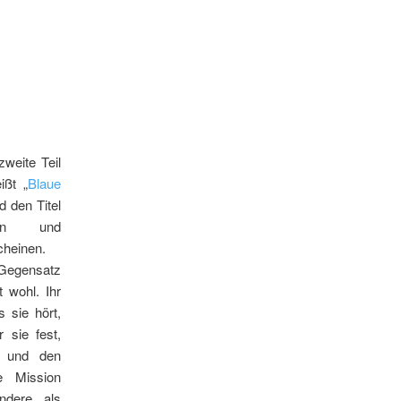
zweite Teil
ißt „
Blaue
d den Titel
gen und
cheinen.
Gegensatz
 wohl. Ihr
s sie hört,
 sie fest,
n und den
e Mission
andere als