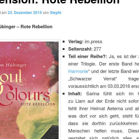
ht am
23. Dezember 2015
von
Stephi
binger – Rote Rebellion
Verlag:
im.press
Seitenzahl:
277
Teil einer Reihe?:
Ja, es ist der 
einer Trilogie. Der erste Band he
Harmonie
“ und der letzte Band wir
„Schwarzer Verrat“ tra
voraussichtlich am 03.03.2016 ers
Inhalt:
Sarina fühlt sich im 
zu Liam auf der Erde nicht sofort
fehlt ihrer Heimat Aeterna und al
was dort vor sich geht, steht für
dass sie dorthin zurückkehre
Menschen helfen muss. Dies
gestaltet sich natürlich alles 