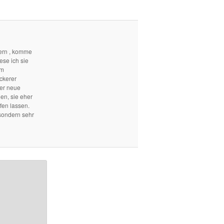
ern , komme
ese ich sie
em
ckerer
mer neue
len, sie eher
fen lassen.
sondern sehr