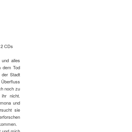
, 2 CDs
t und alles
ch dem Tod
 der Stadt
 Überfluss
ch noch zu
ihr nicht.
imona und
sucht sie
erforschen
 kommen.
t und mich