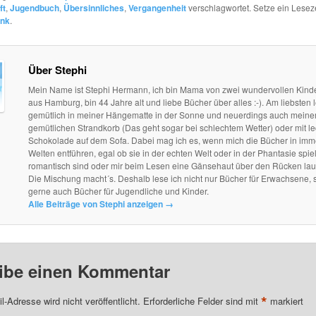
ft
,
Jugendbuch
,
Übersinnliches
,
Vergangenheit
verschlagwortet. Setze ein Lesez
ink
.
Über Stephi
Mein Name ist Stephi Hermann, ich bin Mama von zwei wundervollen Kind
aus Hamburg, bin 44 Jahre alt und liebe Bücher über alles :-). Am liebsten l
gemütlich in meiner Hängematte in der Sonne und neuerdings auch mein
gemütlichen Strandkorb (Das geht sogar bei schlechtem Wetter) oder mit le
Schokolade auf dem Sofa. Dabei mag ich es, wenn mich die Bücher in im
Welten entführen, egal ob sie in der echten Welt oder in der Phantasie spie
romantisch sind oder mir beim Lesen eine Gänsehaut über den Rücken lau
Die Mischung macht´s. Deshalb lese ich nicht nur Bücher für Erwachsene, 
gerne auch Bücher für Jugendliche und Kinder.
Alle Beiträge von Stephi anzeigen
→
ibe einen Kommentar
*
l-Adresse wird nicht veröffentlicht.
Erforderliche Felder sind mit
markiert