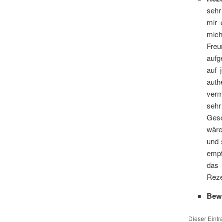
sehr
mir 
mich
Freu
aufg
auf 
auth
verm
sehr
Gesc
wäre
und 
empf
das
Reze
Bew
Dieser Eint