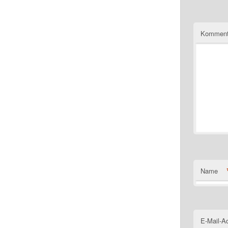
Komment
Name
E-Mail-A