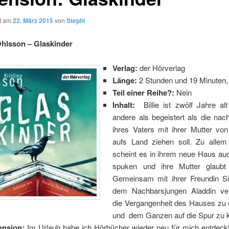
ht am
22. März 2015
von
Stephi
Ohlsson – Glaskinder
Verlag:
der Hörverlag
Länge:
2 Stunden und 19 Minuten
Teil einer Reihe?:
Nein
Inhalt:
Billie ist zwölf Jahre al
andere als begeistert als die na
ihres Vaters mit ihrer Mutter von
aufs Land ziehen soll. Zu allem
scheint es in ihrem neue Haus au
spuken und ihre Mutter glaubt 
Gemeinsam mit ihrer Freundin S
dem Nachbarsjungen Aladdin ver
die Vergangenheit des Hauses zu 
und dem Ganzen auf die Spur zu
ension:
Im Urlaub habe ich Hörbücher wieder neu für mich entdeck