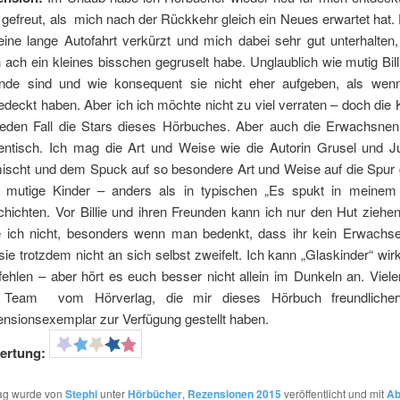
 gefreut, als mich nach der Rückkehr gleich ein Neues erwartet hat.
eine lange Autofahrt verkürzt und mich dabei sehr gut unterhalten,
 ach ein kleines bisschen gegruselt habe. Unglaublich wie mutig Bill
nde sind und wie konsequent sie nicht eher aufgeben, als wenn
edeckt haben. Aber ich ich möchte nicht zu viel verraten – doch die 
jeden Fall die Stars dieses Hörbuches. Aber auch die Erwachsnen
entisch. Ich mag die Art und Weise wie die Autorin Grusel und 
ischt und dem Spuck auf so besondere Art und Weise auf die Spur 
 mutige Kinder – anders als in typischen „Es spukt in meine
hichten. Vor Billie und ihren Freunden kann ich nur den Hut ziehen
 ich nicht, besonders wenn man bedenkt, dass ihr kein Erwachse
sie trotzdem nicht an sich selbst zweifelt. Ich kann „Glaskinder“ wirk
ehlen – aber hört es euch besser nicht allein im Dunkeln an. Viel
 Team vom Hörverlag, die mir dieses Hörbuch freundlicher
nsionsexemplar zur Verfügung gestellt haben.
ertung:
rag wurde von
Stephi
unter
Hörbücher
,
Rezensionen 2015
veröffentlicht und mit
Ab