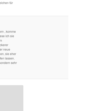
eichen für
ern , komme
ese ich sie
em
ckerer
mer neue
len, sie eher
fen lassen.
sondern sehr