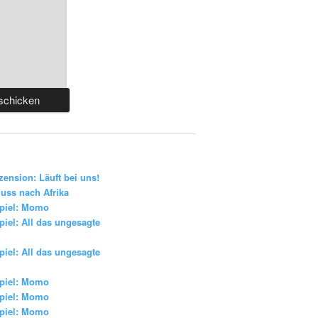
zension: Läuft bei uns!
uss nach Afrika
piel: Momo
iel: All das ungesagte
iel: All das ungesagte
piel: Momo
piel: Momo
piel: Momo