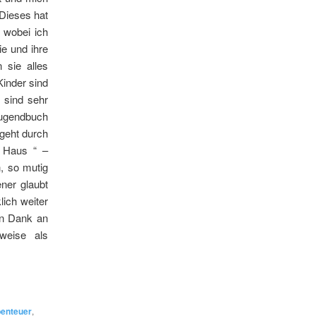
 Dieses hat
 wobei ich
ie und ihre
 sie alles
Kinder sind
 sind sehr
Jugendbuch
geht durch
m Haus “ –
, so mutig
ner glaubt
lich weiter
en Dank an
weise als
enteuer
,