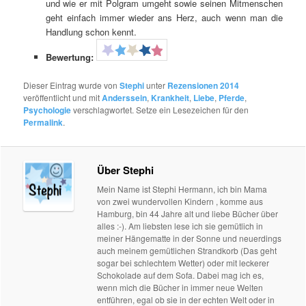
und wie er mit Polgram umgeht sowie seinen Mitmenschen
geht einfach immer wieder ans Herz, auch wenn man die
Handlung schon kennt.
Bewertung:
Dieser Eintrag wurde von
Stephi
unter
Rezensionen 2014
veröffentlicht und mit
Anderssein
,
Krankheit
,
Liebe
,
Pferde
,
Psychologie
verschlagwortet. Setze ein Lesezeichen für den
Permalink
.
Über Stephi
Mein Name ist Stephi Hermann, ich bin Mama
von zwei wundervollen Kindern , komme aus
Hamburg, bin 44 Jahre alt und liebe Bücher über
alles :-). Am liebsten lese ich sie gemütlich in
meiner Hängematte in der Sonne und neuerdings
auch meinem gemütlichen Strandkorb (Das geht
sogar bei schlechtem Wetter) oder mit leckerer
Schokolade auf dem Sofa. Dabei mag ich es,
wenn mich die Bücher in immer neue Welten
entführen, egal ob sie in der echten Welt oder in