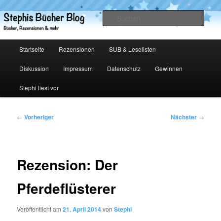
Zum
primären
Such
Inhalt
springen
Stephis Bücher Blog
Hauptmenü
Startseite
Rezensionen
SUB & Leselisten
Diskussion
Impressum
Datenschutz
Gewinnen
Stephi liest vor
Beitragsnavigation
←
Vorheriger
Nächster
→
Rezension: Der
Pferdeflüsterer
Veröffentlicht am
21. April 2014
von
Stephi