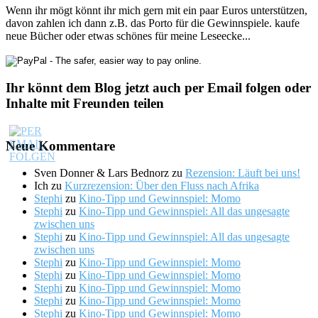
Wenn ihr mögt könnt ihr mich gern mit ein paar Euros unterstützen,
davon zahlen ich dann z.B. das Porto für die Gewinnspiele. kaufe
neue Bücher oder etwas schönes für meine Leseecke...
Ihr könnt dem Blog jetzt auch per Email folgen oder
Inhalte mit Freunden teilen
Neue Kommentare
Sven Donner & Lars Bednorz
zu
Rezension: Läuft bei uns!
Ich
zu
Kurzrezension: Über den Fluss nach Afrika
Stephi
zu
Kino-Tipp und Gewinnspiel: Momo
Stephi
zu
Kino-Tipp und Gewinnspiel: All das ungesagte
zwischen uns
Stephi
zu
Kino-Tipp und Gewinnspiel: All das ungesagte
zwischen uns
Stephi
zu
Kino-Tipp und Gewinnspiel: Momo
Stephi
zu
Kino-Tipp und Gewinnspiel: Momo
Stephi
zu
Kino-Tipp und Gewinnspiel: Momo
Stephi
zu
Kino-Tipp und Gewinnspiel: Momo
Stephi
zu
Kino-Tipp und Gewinnspiel: Momo