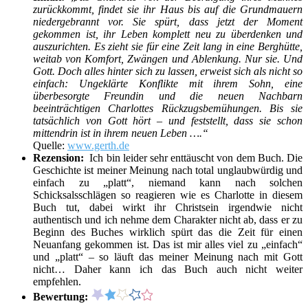
zurückkommt, findet sie ihr Haus bis auf die Grundmauern
niedergebrannt vor. Sie spürt, dass jetzt der Moment
gekommen ist, ihr Leben komplett neu zu überdenken und
auszurichten. Es zieht sie für eine Zeit lang in eine Berghütte,
weitab von Komfort, Zwängen und Ablenkung. Nur sie. Und
Gott.
Doch alles hinter sich zu lassen, erweist sich als nicht so
einfach: Ungeklärte Konflikte mit ihrem Sohn, eine
überbesorgte Freundin und die neuen Nachbarn
beeinträchtigen Charlottes Rückzugsbemühungen. Bis sie
tatsächlich von Gott hört – und feststellt, dass sie schon
mittendrin ist in ihrem neuen Leben ….“
Quelle:
www.gerth.de
Rezension:
Ich bin leider sehr enttäuscht von dem Buch. Die
Geschichte ist meiner Meinung nach total unglaubwürdig und
einfach zu „platt“, niemand kann nach solchen
Schicksalsschlägen so reagieren wie es Charlotte in diesem
Buch tut, dabei wirkt ihr Christsein irgendwie nicht
authentisch und ich nehme dem Charakter nicht ab, dass er zu
Beginn des Buches wirklich spürt das die Zeit für einen
Neuanfang gekommen ist. Das ist mir alles viel zu „einfach“
und „platt“ – so läuft das meiner Meinung nach mit Gott
nicht… Daher kann ich das Buch auch nicht weiter
empfehlen.
Bewertung: