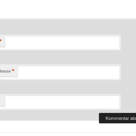
*
*
dresse