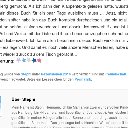
ierig gemacht. Als ich dann den Klappentexte gelesen hatte, wusste
mir dieses Buch für ein paar Tage ausleihen muss…. Jetzt, nicht
den später habe ich das Buch komplett durchgelesen und bin total b
st so schön- einfach wundervoll und absolut lesenswert!!!! June ist
 Art und Weise mit der Liste und ihrem Leben umzugehen sehr authe
ach liebenswert. Ich kann allen Leserinnen dieses Buch wirklich nu
Herz legen. Und damit es noch viele andere Menschen lesen, habe i
rt wieder zurück zu dem Tisch gebracht….
ertung:
rag wurde von
Stephi
unter
Rezensionen 2014
veröffentlicht und mit
Freundschaft
,
verschlagwortet. Setze ein Lesezeichen für den
Permalink
.
Über Stephi
Mein Name ist Stephi Hermann, ich bin Mama von zwei wundervollen Kind
aus Hamburg, bin 44 Jahre alt und liebe Bücher über alles :-). Am liebsten l
gemütlich in meiner Hängematte in der Sonne und neuerdings auch mein
gemütlichen Strandkorb (Das geht sogar bei schlechtem Wetter) oder mit le
Schokolade auf dem Sofa. Dabei mag ich es, wenn mich die Bücher in im