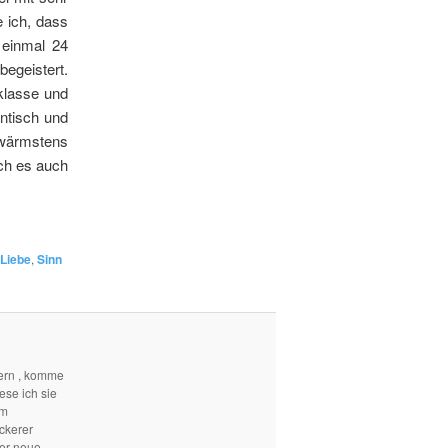
 ich, dass
 einmal 24
egeistert.
 klasse und
ntisch und
r wärmstens
ch es auch
Liebe
,
Sinn
ern , komme
ese ich sie
em
ckerer
mer neue