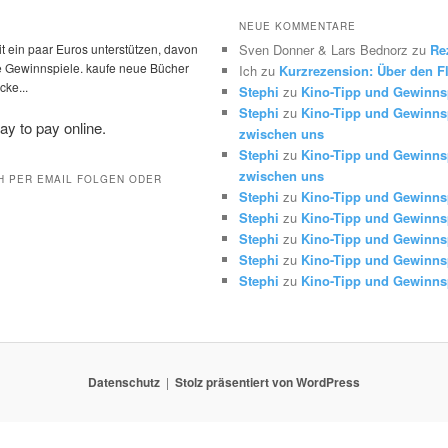
NEUE KOMMENTARE
t ein paar Euros unterstützen, davon
Sven Donner & Lars Bednorz
zu
Re
die Gewinnspiele. kaufe neue Bücher
Ich
zu
Kurzrezension: Über den Fl
ke...
Stephi
zu
Kino-Tipp und Gewinns
Stephi
zu
Kino-Tipp und Gewinnsp
zwischen uns
Stephi
zu
Kino-Tipp und Gewinnsp
zwischen uns
H PER EMAIL FOLGEN ODER
Stephi
zu
Kino-Tipp und Gewinns
Stephi
zu
Kino-Tipp und Gewinns
Stephi
zu
Kino-Tipp und Gewinns
Stephi
zu
Kino-Tipp und Gewinns
Stephi
zu
Kino-Tipp und Gewinns
Datenschutz
Stolz präsentiert von WordPress