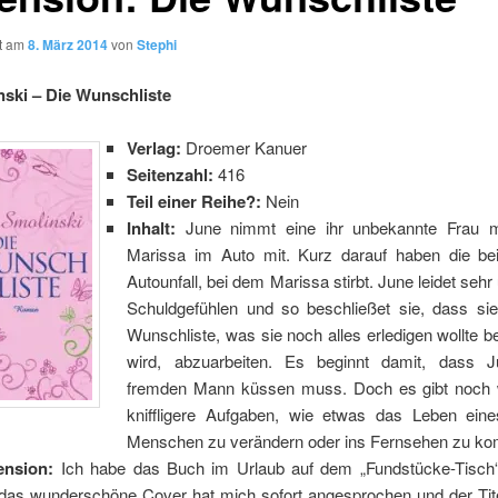
ht am
8. März 2014
von
Stephi
inski – Die Wunschliste
Verlag:
Droemer Kanuer
Seitenzahl:
416
Teil einer Reihe?:
Nein
Inhalt:
June nimmt eine ihr unbekannte Frau 
Marissa im Auto mit. Kurz darauf haben die be
Autounfall, bei dem Marissa stirbt. June leidet sehr 
Schuldgefühlen und so beschließet sie, dass si
Wunschliste, was sie noch alles erledigen wollte b
wird, abzuarbeiten. Es beginnt damit, dass J
fremden Mann küssen muss. Doch es gibt noch 
kniffligere Aufgaben, wie etwas das Leben ein
Menschen zu verändern oder ins Fernsehen zu k
ension:
Ich habe das Buch im Urlaub auf dem „Fundstücke-Tisch
das wunderschöne Cover hat mich sofort angesprochen und der Tite