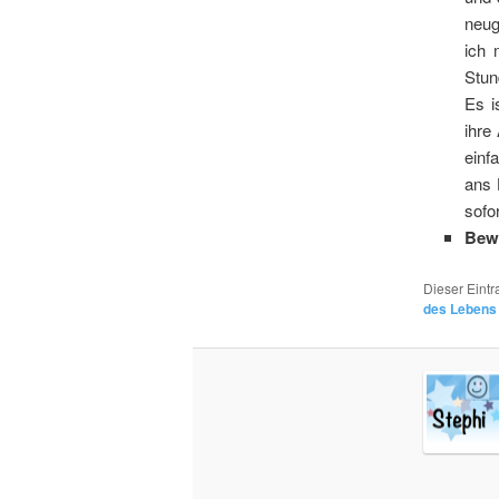
neug
ich 
Stun
Es i
ihre
einf
ans 
sofo
Bew
Dieser Eint
des Lebens