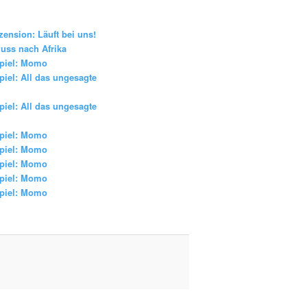
zension: Läuft bei uns!
uss nach Afrika
piel: Momo
iel: All das ungesagte
iel: All das ungesagte
piel: Momo
piel: Momo
piel: Momo
piel: Momo
piel: Momo