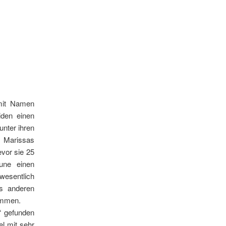
mit Namen
iden einen
unter ihren
e Marissas
evor sie 25
une einen
wesentlich
es anderen
ommen.
“ gefunden
l mit sehr