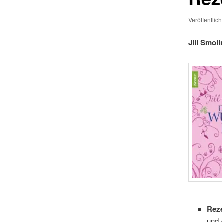
Veröffentlic
Jill Smol
Rez
und 